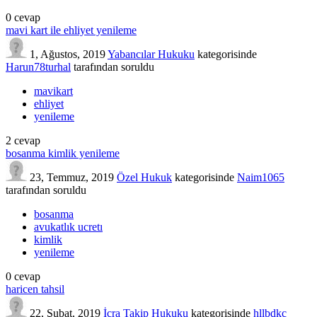
0
cevap
mavi kart ile ehliyet yenileme
1, Ağustos, 2019
Yabancılar Hukuku
kategorisinde
Harun78turhal
tarafından
soruldu
mavikart
ehliyet
yenileme
2
cevap
bosanma kimlik yenileme
23, Temmuz, 2019
Özel Hukuk
kategorisinde
Naim1065
tarafından
soruldu
bosanma
avukatlık ucretı
kimlik
yenileme
0
cevap
haricen tahsil
22, Şubat, 2019
İcra Takip Hukuku
kategorisinde
hllbdkc