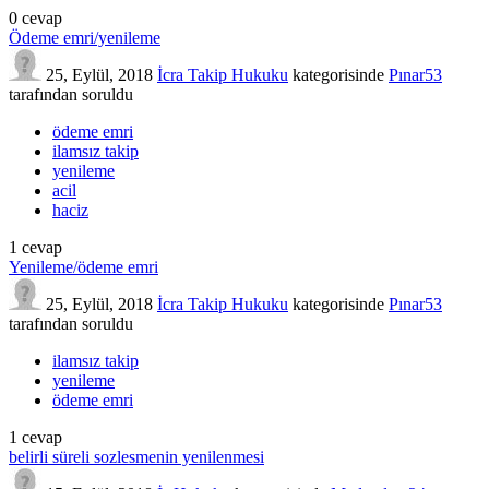
0
cevap
Ödeme emri/yenileme
25, Eylül, 2018
İcra Takip Hukuku
kategorisinde
Pınar53
tarafından
soruldu
ödeme emri
ilamsız takip
yenileme
acil
haciz
1
cevap
Yenileme/ödeme emri
25, Eylül, 2018
İcra Takip Hukuku
kategorisinde
Pınar53
tarafından
soruldu
ilamsız takip
yenileme
ödeme emri
1
cevap
belirli süreli sozlesmenin yenilenmesi