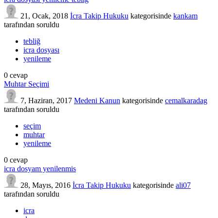
21, Ocak, 2018
İcra Takip Hukuku
kategorisinde
kankam
tarafından
soruldu
tebliğ
icra dosyası
yenileme
0
cevap
Muhtar Seçimi
7, Haziran, 2017
Medeni Kanun
kategorisinde
cemalkaradag
tarafından
soruldu
seçim
muhtar
yenileme
0
cevap
icra dosyam yenilenmis
28, Mayıs, 2016
İcra Takip Hukuku
kategorisinde
ali07
tarafından
soruldu
icra