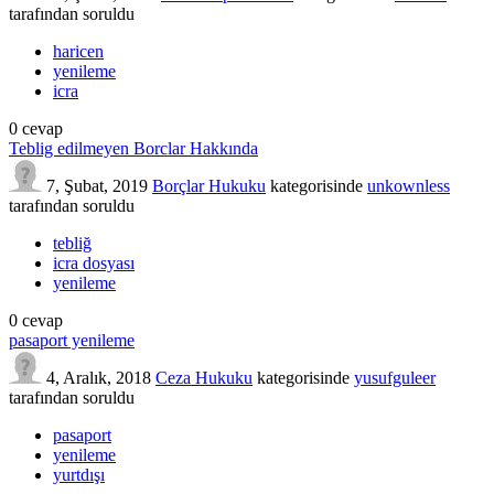
tarafından
soruldu
haricen
yenileme
icra
0
cevap
Teblig edilmeyen Borclar Hakkında
7, Şubat, 2019
Borçlar Hukuku
kategorisinde
unkownless
tarafından
soruldu
tebliğ
icra dosyası
yenileme
0
cevap
pasaport yenileme
4, Aralık, 2018
Ceza Hukuku
kategorisinde
yusufguleer
tarafından
soruldu
pasaport
yenileme
yurtdışı