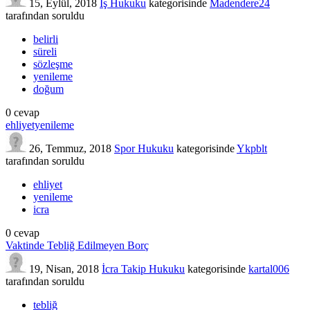
15, Eylül, 2018
İş Hukuku
kategorisinde
Madendere24
tarafından
soruldu
belirli
süreli
sözleşme
yenileme
doğum
0
cevap
ehliyetyenileme
26, Temmuz, 2018
Spor Hukuku
kategorisinde
Ykpblt
tarafından
soruldu
ehliyet
yenileme
icra
0
cevap
Vaktinde Tebliğ Edilmeyen Borç
19, Nisan, 2018
İcra Takip Hukuku
kategorisinde
kartal006
tarafından
soruldu
tebliğ