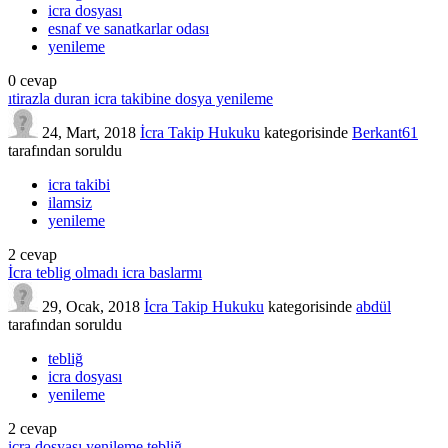
icra dosyası
esnaf ve sanatkarlar odası
yenileme
0
cevap
ıtirazla duran icra takibine dosya yenileme
24, Mart, 2018
İcra Takip Hukuku
kategorisinde
Berkant61
tarafından
soruldu
icra takibi
ilamsiz
yenileme
2
cevap
İcra teblig olmadı icra baslarmı
29, Ocak, 2018
İcra Takip Hukuku
kategorisinde
abdül
tarafından
soruldu
tebliğ
icra dosyası
yenileme
2
cevap
icra dosyası yenileme tebliğ