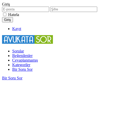
Giriş
Hatırla
Kayıt
Sorular
Beğenilenler
Cevaplanmamış
Kategoriler
Bir Soru Sor
Bir Soru Sor