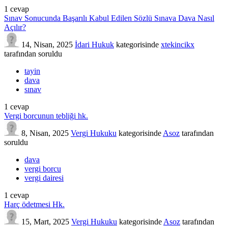
1
cevap
Sınav Sonucunda Başarılı Kabul Edilen Sözlü Sınava Dava Nasıl
Açılır?
14, Nisan, 2025
İdari Hukuk
kategorisinde
xtekincikx
tarafından
soruldu
tayin
dava
sınav
1
cevap
Vergi borcunun tebliği hk.
8, Nisan, 2025
Vergi Hukuku
kategorisinde
Asoz
tarafından
soruldu
dava
vergi borcu
vergi dairesi
1
cevap
Harç ödetmesi Hk.
15, Mart, 2025
Vergi Hukuku
kategorisinde
Asoz
tarafından