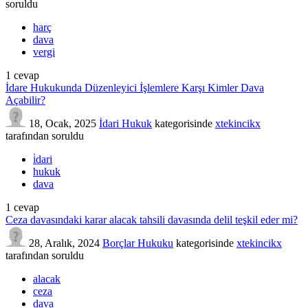
soruldu
harç
dava
vergi
1
cevap
İdare Hukukunda Düzenleyici İşlemlere Karşı Kimler Dava
Açabilir?
18, Ocak, 2025
İdari Hukuk
kategorisinde
xtekincikx
tarafından
soruldu
i̇dari
hukuk
dava
1
cevap
Ceza davasındaki karar alacak tahsili davasında delil teşkil eder mi?
28, Aralık, 2024
Borçlar Hukuku
kategorisinde
xtekincikx
tarafından
soruldu
alacak
ceza
dava