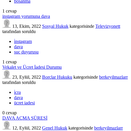
bosanma
1
cevap
instagram yorumuna dava
13, Ekim, 2022
Sosyal Hukuk
kategorisinde
Televizyonett
tarafından
soruldu
i̇nstagram
dava
suç duyurusu
1
cevap
Vekalet ve Ücret İadesi Durumu
23, Eylül, 2022
Borçlar Hukuku
kategorisinde
berkeyilmazlarr
tarafından
soruldu
i̇cra
dava
ücret iadesi
0
cevap
DAVA AÇMA SÜRESİ
12, Eylül, 2022
Genel Hukuk
kategorisinde
berkeyilmazlarr