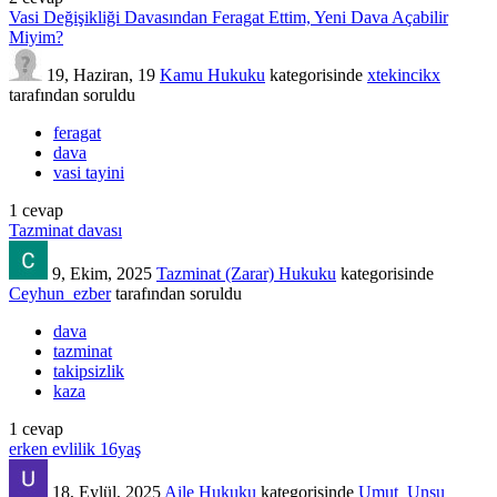
Vasi Değişikliği Davasından Feragat Ettim, Yeni Dava Açabilir
Miyim?
19, Haziran, 19
Kamu Hukuku
kategorisinde
xtekincikx
tarafından
soruldu
feragat
dava
vasi tayini
1
cevap
Tazminat davası
9, Ekim, 2025
Tazminat (Zarar) Hukuku
kategorisinde
Ceyhun_ezber
tarafından
soruldu
dava
tazminat
takipsizlik
kaza
1
cevap
erken evlilik 16yaş
18, Eylül, 2025
Aile Hukuku
kategorisinde
Umut_Unsu