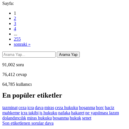
Sayfa:
1
2
3
4
...
255
sonraki »
91,002
soru
76,412
cevap
64,785
kullanıcı
En popüler etiketler
tazminat
ceza
icra
dava
miras
ceza hukuku
boşanma
borç
haciz
mahkeme
icra takibi
iş hukuku
nafaka
hakaret
ne yapılması lazım
dolandırıcılık
miras hukuku
bosanma
hukuk
senet
Son etiketlenen sorular dava