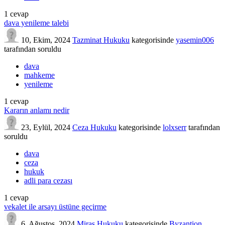
1
cevap
dava yenileme talebi
10, Ekim, 2024
Tazminat Hukuku
kategorisinde
yasemin006
tarafından
soruldu
dava
mahkeme
yenileme
1
cevap
Kararın anlamı nedir
23, Eylül, 2024
Ceza Hukuku
kategorisinde
lolxserr
tarafından
soruldu
dava
ceza
hukuk
adli para cezası
1
cevap
vekalet ile arsayı üstüne geçirme
6, Ağustos, 2024
Miras Hukuku
kategorisinde
Byzantion