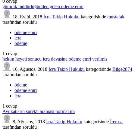
0
cevap
gümrük müdürlüğünden gelen ödeme emri
18, Eylül, 2018
İcra Takip Hukuku
kategorisinde
mustafak
tarafından
soruldu
ödeme emri
icra
ödeme
1
cevap
hekim heyeti sonucu icra davasina odeme emri verilmis
16, Ağustos, 2018
İcra Takip Hukuku
kategorisinde
Bilge2874
tarafından
soruldu
ödeme
ödeme emri
icra
1
cevap
Avukatların sürekli araması normal mi
8, Ağustos, 2018
İcra Takip Hukuku
kategorisinde
İremsa
tarafından
soruldu