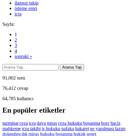
ilamsız takip
ödeme emri
icra
Sayfa:
1
2
3
4
sonraki »
91,002
soru
76,412
cevap
64,785
kullanıcı
En popüler etiketler
tazminat
ceza
icra
dava
miras
ceza hukuku
boşanma
borç
haciz
mahkeme
icra takibi
iş hukuku
nafaka
hakaret
ne yapılması lazım
dolandırıcılık
miras hukuku
bosanma
hukuk
senet