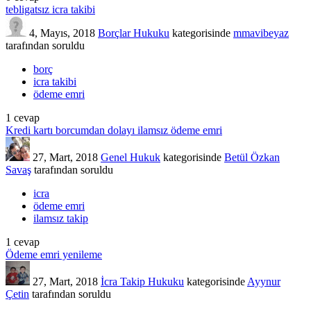
tebligatsız icra takibi
4, Mayıs, 2018
Borçlar Hukuku
kategorisinde
mmavibeyaz
tarafından
soruldu
borç
icra takibi
ödeme emri
1
cevap
Kredi kartı borcumdan dolayı ilamsız ödeme emri
27, Mart, 2018
Genel Hukuk
kategorisinde
Betül Özkan
Savaş
tarafından
soruldu
icra
ödeme emri
ilamsız takip
1
cevap
Ödeme emri yenileme
27, Mart, 2018
İcra Takip Hukuku
kategorisinde
Ayynur
Çetin
tarafından
soruldu