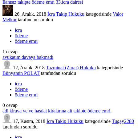
İlamsız takipte ödeme emri 33.icra dairesi
26, Aralık, 2018
İcra Takip Hukuku
kategorisinde
Valor
Melkor
tarafından
soruldu
icra
ödeme
ödeme emri
1
cevap
avukatım davaya bakmadı
12, Aralık, 2018
Tazminat (Zarar) Hukuku
kategorisinde
Bünyamin POLAT
tarafından
soruldu
icra
ödeme
ödeme emri
0
cevap
adi kiraya ve ve hasılat kiralarına ait takipte ödeme emri.
17, Kasım, 2018
İcra Takip Hukuku
kategorisinde
Tugay2280
tarafından
soruldu
icra