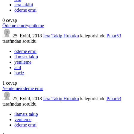
icra takibi
ödeme emri
0
cevap
Ödeme emri/yenileme
25, Eylül, 2018
İcra Takip Hukuku
kategorisinde
Pınar53
tarafından
soruldu
ödeme emri
ilamsız takip
yenileme
acil
haciz
1
cevap
Yenileme/ödeme emri
25, Eylül, 2018
İcra Takip Hukuku
kategorisinde
Pınar53
tarafından
soruldu
ilamsız takip
yenileme
ödeme emri