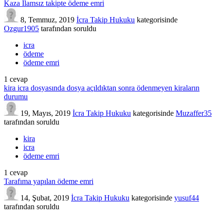
Kaza İlamsız takipte ödeme emri
8, Temmuz, 2019
İcra Takip Hukuku
kategorisinde
Ozgur1905
tarafından
soruldu
icra
ödeme
ödeme emri
1
cevap
kira icra dosyasında dosya açıldıktan sonra ödenmeyen kiraların
durumu
19, Mayıs, 2019
İcra Takip Hukuku
kategorisinde
Muzaffer35
tarafından
soruldu
kira
icra
ödeme emri
1
cevap
Tarafıma yapılan ödeme emri
14, Şubat, 2019
İcra Takip Hukuku
kategorisinde
yusuf44
tarafından
soruldu