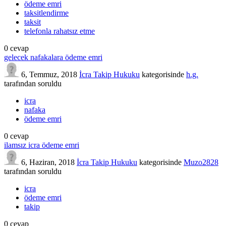
ödeme emri
taksitlendirme
taksit
telefonla rahatsız etme
0
cevap
gelecek nafakalara ödeme emri
6, Temmuz, 2018
İcra Takip Hukuku
kategorisinde
h.g.
tarafından
soruldu
icra
nafaka
ödeme emri
0
cevap
ilamsız icra ödeme emri
6, Haziran, 2018
İcra Takip Hukuku
kategorisinde
Muzo2828
tarafından
soruldu
icra
ödeme emri
takip
0
cevap