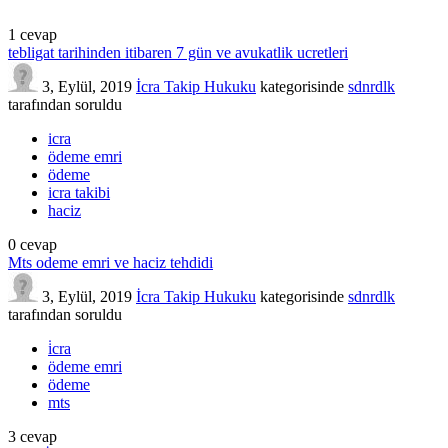
1
cevap
tebligat tarihinden itibaren 7 gün ve avukatlik ucretleri
3, Eylül, 2019
İcra Takip Hukuku
kategorisinde
sdnrdlk
tarafından
soruldu
icra
ödeme emri
ödeme
icra takibi
haciz
0
cevap
Mts odeme emri ve haciz tehdidi
3, Eylül, 2019
İcra Takip Hukuku
kategorisinde
sdnrdlk
tarafından
soruldu
i̇cra
ödeme emri
ödeme
mts
3
cevap