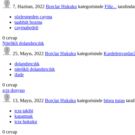
7, Haziran, 2022
Borçlar Hukuku
kategorisinde
Filiz...
tarafında
sözleşmeden cayma
taahhüt bozma
caymabedeli
0
cevap
Nitelikli dolandırıcılık
25, Mayıs, 2022
Borçlar Hukuku
kategorisinde
Kardelenvardar
dolandırıcılık
nitelikli dolandırıcılık
ifade
0
cevap
ıcra dosyası
13, Mayıs, 2022
Borçlar Hukuku
kategorisinde
büşra turan
tara
icra takibi
kapatmak
icra hukuku
0
cevap