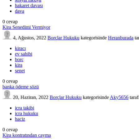
hakaret davası
dava
0
cevap
Kira Senedimi Vermiyor
4, Ağustos, 2022
Borçlar Hukuku
kategorisinde
Heranburada
ta
kiracı
ev sahibi
borç
kira
senet
0
cevap
banka ödeme sözü
20, Haziran, 2022
Borçlar Hukuku
kategorisinde
Aky5656
tara
icra takibi
icra hukuku
haciz
0
cevap
Kira kontratından cayma