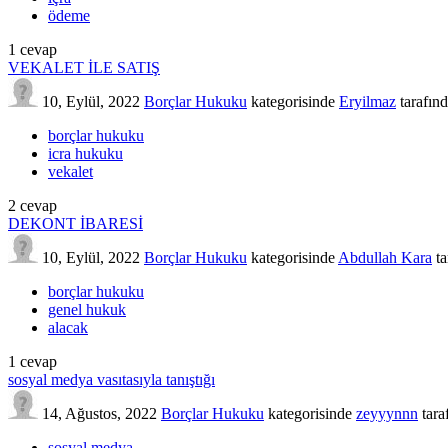
ödeme
1
cevap
VEKALET İLE SATIŞ
10, Eylül, 2022
Borçlar Hukuku
kategorisinde
Eryilmaz
tarafın
borçlar hukuku
icra hukuku
vekalet
2
cevap
DEKONT İBARESİ
10, Eylül, 2022
Borçlar Hukuku
kategorisinde
Abdullah Kara
t
borçlar hukuku
genel hukuk
alacak
1
cevap
sosyal medya vasıtasıyla tanıştığı
14, Ağustos, 2022
Borçlar Hukuku
kategorisinde
zeyyynnn
tara
sosyal medya