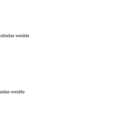
rafından
soruldu
fından
soruldu