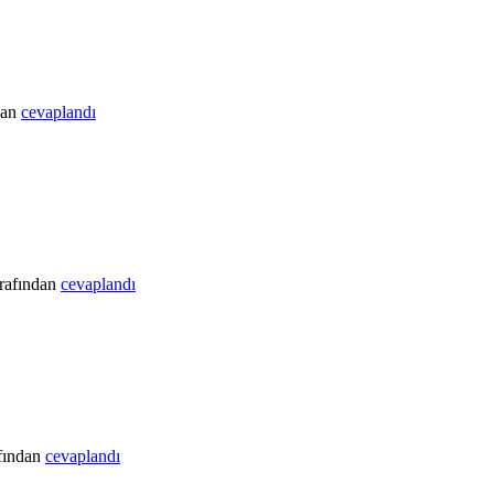
dan
cevaplandı
arafından
cevaplandı
fından
cevaplandı