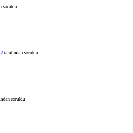
n
soruldu
22
tarafından
soruldu
fından
soruldu