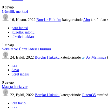
0
cevap
Güzellik merkezi
16, Kasım, 2022
Borçlar Hukuku
kategorisinde
Aho
tarafından
para iadesi
guzellik salonu
tüketici hakları
1
cevap
Vekalet ve Ücret İadesi Durumu
24, Eylül, 2022
Borçlar Hukuku
kategorisinde
Av.Magisnus
✔
i̇cra
dava
ücret iadesi
0
cevap
Maaşta haciz var
22, Eylül, 2022
Borçlar Hukuku
kategorisinde
Gizem35
tarafın
icra takibi
içra