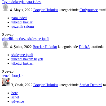
Tayin dolasıyla para iadesi
4, Mayıs, 2022
Borçlar Hukuku
kategorisinde
Curlynursee
tara
para iadesi
tüketici hakları
guzellik salonu
0
cevap
güzellik merkezi sözleşme iptali
4, Şubat, 2022
Borçlar Hukuku
kategorisinde
DilekA
tarafından
sözleşme iptali
tüketici hakem heyeti
tüketici hakları
0
cevap
senetli borçlar
3, Ocak, 2022
Borçlar Hukuku
kategorisinde
Serdar Demirel
t
borç
senet
güvence