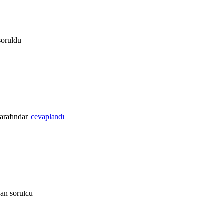
soruldu
tarafından
cevaplandı
dan
soruldu