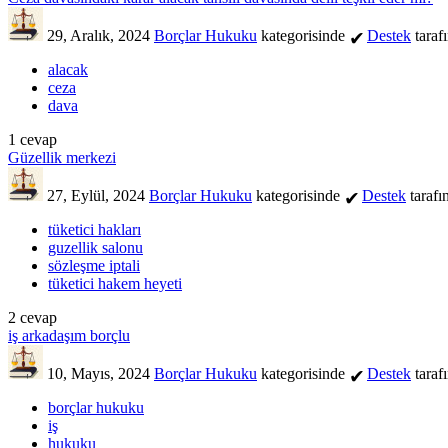
29, Aralık, 2024
Borçlar Hukuku
kategorisinde
Destek
taraf
✔
alacak
ceza
dava
1
cevap
Güzellik merkezi
27, Eylül, 2024
Borçlar Hukuku
kategorisinde
Destek
tarafı
✔
tüketici hakları
guzellik salonu
sözleşme iptali
tüketici hakem heyeti
2
cevap
iş arkadaşım borçlu
10, Mayıs, 2024
Borçlar Hukuku
kategorisinde
Destek
taraf
✔
borçlar hukuku
iş
hukuku