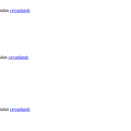
ından
cevaplandı
ndan
cevaplandı
ından
cevaplandı