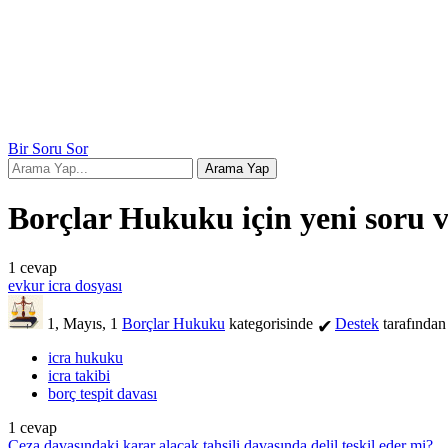
Bir Soru Sor
Borçlar Hukuku için yeni soru v
1
cevap
evkur icra dosyası
1, Mayıs, 1
Borçlar Hukuku
kategorisinde
Destek
tarafından
✔
icra hukuku
icra takibi
borç tespit davası
1
cevap
Ceza davasındaki karar alacak tahsili davasında delil teşkil eder mi?