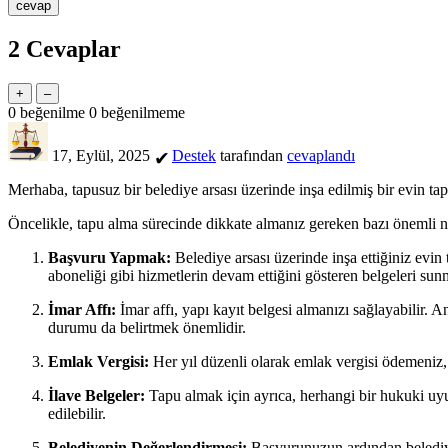
2
Cevaplar
0
beğenilme
0
beğenilmeme
17, Eylül, 2025
Destek
tarafından
cevaplandı
✔
Merhaba, tapusuz bir belediye arsası üzerinde inşa edilmiş bir evin tapu
Öncelikle, tapu alma sürecinde dikkate almanız gereken bazı önemli n
Başvuru Yapmak:
Belediye arsası üzerinde inşa ettiğiniz evin 
aboneliği gibi hizmetlerin devam ettiğini gösteren belgeleri sunm
İmar Affı:
İmar affı, yapı kayıt belgesi almanızı sağlayabilir. 
durumu da belirtmek önemlidir.
Emlak Vergisi:
Her yıl düzenli olarak emlak vergisi ödemeniz,
İlave Belgeler:
Tapu almak için ayrıca, herhangi bir hukuki uyuş
edilebilir.
Belediyenin Değerlendirmesi:
Başvurunuzun ardından belediye,