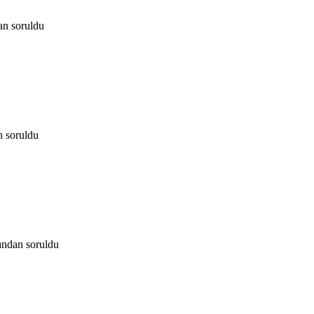
an
soruldu
n
soruldu
fından
soruldu