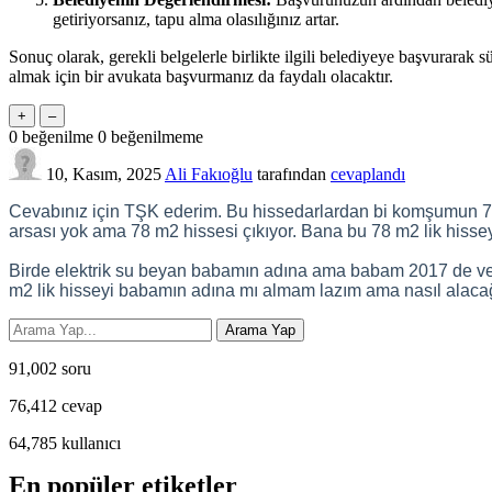
getiriyorsanız, tapu alma olasılığınız artar.
Sonuç olarak, gerekli belgelerle birlikte ilgili belediyeye başvurarak 
almak için bir avukata başvurmanız da faydalı olacaktır.
0
beğenilme
0
beğenilmeme
10, Kasım, 2025
Ali Fakıoğlu
tarafından
cevaplandı
Cevabınız için TŞK ederim. Bu hissedarlardan bi komşumun 78 m
arsası yok ama 78 m2 hissesi çıkıyor. Bana bu 78 m2 lik hiss
Birde elektrik su beyan babamın adına ama babam 2017 de vefat
m2 lik hisseyi babamın adına mı almam lazım ama nasıl alac
91,002
soru
76,412
cevap
64,785
kullanıcı
En popüler etiketler