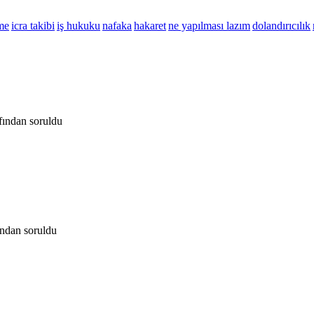
me
icra takibi
iş hukuku
nafaka
hakaret
ne yapılması lazım
dolandırıcılık
afından
soruldu
ından
soruldu