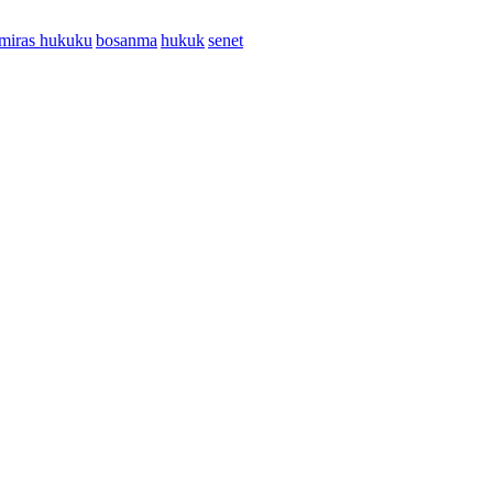
miras hukuku
bosanma
hukuk
senet