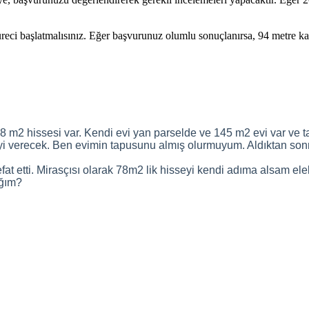
süreci başlatmalısınız. Eğer başvurunuz olumlu sonuçlanırsa, 94 metre ka
2 hissesi var. Kendi evi yan parselde ve 145 m2 evi var ve tap
eyi verecek. Ben evimin tapusunu almış olurmuyum. Aldıktan son
 etti. Mirasçısı olarak 78m2 lik hisseyi kendi adıma alsam ele
ağım?