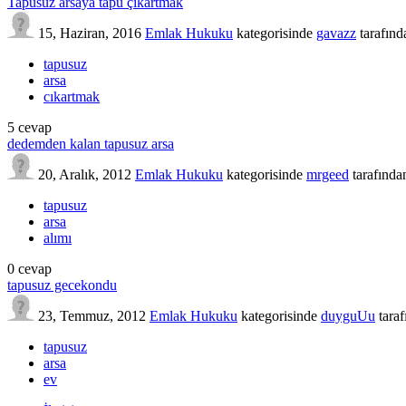
Tapusuz arsaya tapu çıkartmak
15, Haziran, 2016
Emlak Hukuku
kategorisinde
gavazz
tarafınd
tapusuz
arsa
cıkartmak
5
cevap
dedemden kalan tapusuz arsa
20, Aralık, 2012
Emlak Hukuku
kategorisinde
mrgeed
tarafında
tapusuz
arsa
alımı
0
cevap
tapusuz gecekondu
23, Temmuz, 2012
Emlak Hukuku
kategorisinde
duyguUu
tara
tapusuz
arsa
ev