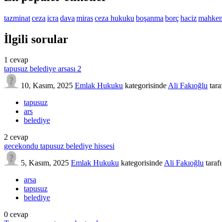
tazminat
ceza
icra
dava
miras
ceza hukuku
boşanma
borç
haciz
mahke
İlgili sorular
1
cevap
tapusuz belediye arsası 2
10, Kasım, 2025
Emlak Hukuku
kategorisinde
Ali Fakıoğlu
tar
tapusuz
ars
belediye
2
cevap
gecekondu tapusuz belediye hissesi
5, Kasım, 2025
Emlak Hukuku
kategorisinde
Ali Fakıoğlu
taraf
arsa
tapusuz
belediye
0
cevap