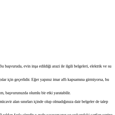
başvuruda, evin inşa edildiği arazi ile ilgili belgeleri, elektrik ve su
ılar için geçerlidir. Eğer yapınız imar affı kapsamına girmiyorsa, bu
m, başvurunuzda olumlu bir etki yaratabilir.
cavir alan sınırları içinde olup olmadığınıza dair belgeler de talep
ıldan fazla süredir o evde yaşıyorsanız ve yukarıdaki şartları yerine