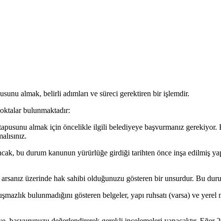
sunu almak, belirli adımları ve süreci gerektiren bir işlemdir.
oktalar bulunmaktadır:
tapusunu almak için öncelikle ilgili belediyeye başvurmanız gerekiyor. Bu 
alısınız.
Ancak, bu durum kanunun yürürlüğe girdiği tarihten önce inşa edilmiş yap
 arsanız üzerinde hak sahibi olduğunuzu gösteren bir unsurdur. Bu duru
mazlık bulunmadığını gösteren belgeler, yapı ruhsatı (varsa) ve yerel mü
 başvurunuzu değerlendirerek gerekli incelemeleri yapacaktır. Eğer 20 y