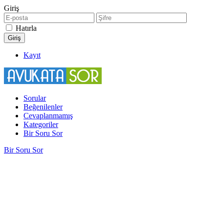
Giriş
Hatırla
Kayıt
Sorular
Beğenilenler
Cevaplanmamış
Kategoriler
Bir Soru Sor
Bir Soru Sor