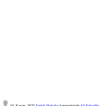
10, Kasım, 2025
Emlak Hukuku
kategorisinde
Ali Fakıoğlu