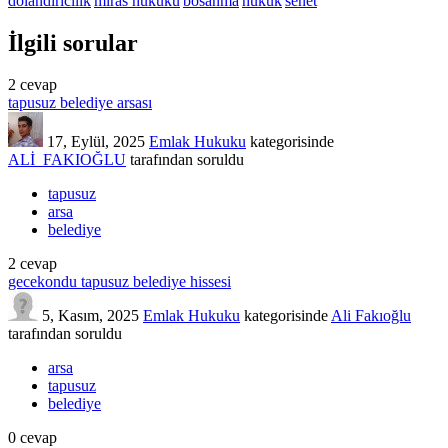
dolandırıcılık
miras hukuku
bosanma
hukuk
senet
İlgili sorular
2
cevap
tapusuz belediye arsası
17, Eylül, 2025
Emlak Hukuku
kategorisinde
ALİ_FAKIOĞLU
tarafından
soruldu
tapusuz
arsa
belediye
2
cevap
gecekondu tapusuz belediye hissesi
5, Kasım, 2025
Emlak Hukuku
kategorisinde
Ali Fakıoğlu
tarafından
soruldu
arsa
tapusuz
belediye
0
cevap