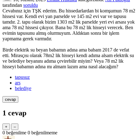
tarafından
soruldu
Cevabınız için TŞK ederim. Bu hissedarlardan bi komşumun 78 m2
hissesi var. Kendi evi yan parselde ve 145 m2 evi var ve tapusu
tamdır. 2. tapu olarak bizim 1303 m2 lik parselde yeri evi arsası yok
ama 78 m2 hissesi çıkıyor. Bana bu 78 m2 lik hisseyi verecek. Ben
evimin tapusunu almış olurmuyum. Aldıktan sonra bir işlem
yapmama gerek varmıdır.
Birde elektrik su beyan babamın adına ama babam 2017 de vefat
etti. Mirasçısı olarak 78m2 lik hisseyi kendi adıma alsam elektrik su
ve belediye beyanını adıma çevirebilir miyim? Veya 78 m2 lik
hisseyi babamın adına mı almam lazım ama nasıl alacağım?
tapusuz
ars
belediye
1
cevap
0
beğenilme
0
beğenilmeme