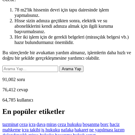
78 m2'lik hissenin devri için tapu dairesinde işlem
yapmalısınız.
Hisse sizin adınıza geçtikten sonra, elektrik ve su
aboneliklerini kendi adınıza almak için ilgili kuruma
başvurmalısınız.
Her iki işlem için de gerekli belgeleri (mirasçılık belgesi vb.)
hazır bulundurmanız önemlidir.
Bu süreçlerde bir avukattan yardım almanız, işlemlerin daha hızlı ve
doğru bir şekilde gerçekleşmesine yardımcı olabilir.
91,002
soru
76,412
cevap
64,785
kullanıcı
En popüler etiketler
tazminat
ceza
icra
dava
miras
ceza hukuku
boşanma
borç
haciz
mahkeme
icra takibi
iş hukuku
nafaka
hakaret
ne yapılması lazım