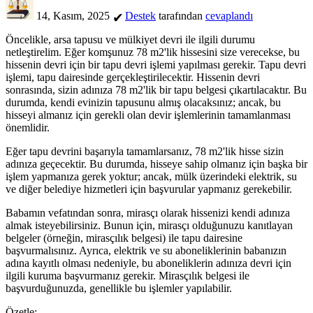
14, Kasım, 2025
Destek
tarafından
cevaplandı
✔
Öncelikle, arsa tapusu ve mülkiyet devri ile ilgili durumu
netleştirelim. Eğer komşunuz 78 m2'lik hissesini size verecekse, bu
hissenin devri için bir tapu devri işlemi yapılması gerekir. Tapu devri
işlemi, tapu dairesinde gerçekleştirilecektir. Hissenin devri
sonrasında, sizin adınıza 78 m2'lik bir tapu belgesi çıkartılacaktır. Bu
durumda, kendi evinizin tapusunu almış olacaksınız; ancak, bu
hisseyi almanız için gerekli olan devir işlemlerinin tamamlanması
önemlidir.
Eğer tapu devrini başarıyla tamamlarsanız, 78 m2'lik hisse sizin
adınıza geçecektir. Bu durumda, hisseye sahip olmanız için başka bir
işlem yapmanıza gerek yoktur; ancak, mülk üzerindeki elektrik, su
ve diğer belediye hizmetleri için başvurular yapmanız gerekebilir.
Babamın vefatından sonra, mirasçı olarak hissenizi kendi adınıza
almak isteyebilirsiniz. Bunun için, mirasçı olduğunuzu kanıtlayan
belgeler (örneğin, mirasçılık belgesi) ile tapu dairesine
başvurmalısınız. Ayrıca, elektrik ve su aboneliklerinin babanızın
adına kayıtlı olması nedeniyle, bu aboneliklerin adınıza devri için
ilgili kuruma başvurmanız gerekir. Mirasçılık belgesi ile
başvurduğunuzda, genellikle bu işlemler yapılabilir.
Özetle: