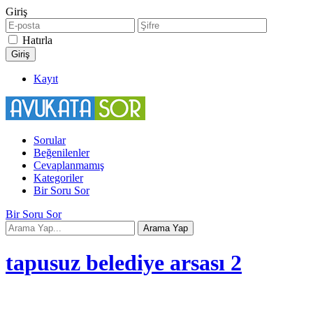
Giriş
Hatırla
Kayıt
Sorular
Beğenilenler
Cevaplanmamış
Kategoriler
Bir Soru Sor
Bir Soru Sor
tapusuz belediye arsası 2