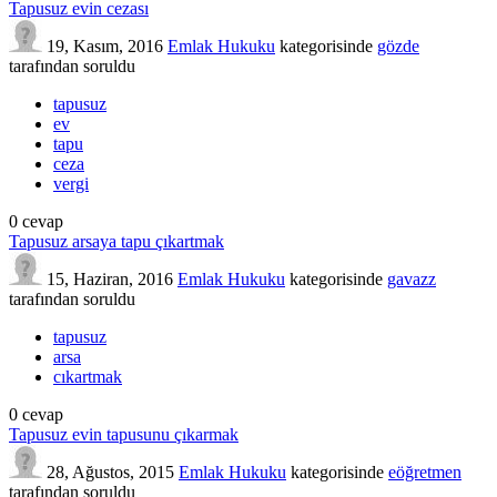
Tapusuz evin cezası
19, Kasım, 2016
Emlak Hukuku
kategorisinde
gözde
tarafından
soruldu
tapusuz
ev
tapu
ceza
vergi
0
cevap
Tapusuz arsaya tapu çıkartmak
15, Haziran, 2016
Emlak Hukuku
kategorisinde
gavazz
tarafından
soruldu
tapusuz
arsa
cıkartmak
0
cevap
Tapusuz evin tapusunu çıkarmak
28, Ağustos, 2015
Emlak Hukuku
kategorisinde
eöğretmen
tarafından
soruldu