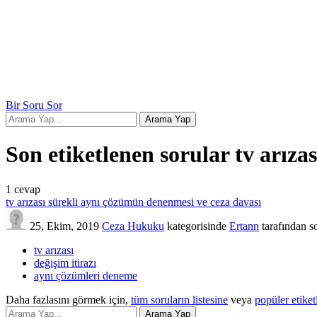
Bir Soru Sor
Son etiketlenen sorular tv arızas
1
cevap
tv arızası sürekli aynı çözümün denenmesi ve ceza davası
25, Ekim, 2019
Ceza Hukuku
kategorisinde
Ertann
tarafından
s
tv arızası
değişim itirazı
aynı çözümleri deneme
Daha fazlasını görmek için,
tüm soruların listesine
veya
popüler etiket