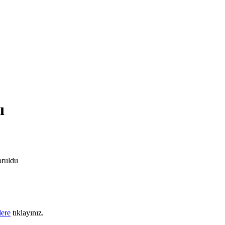
ı
oruldu
lere
tıklayınız.