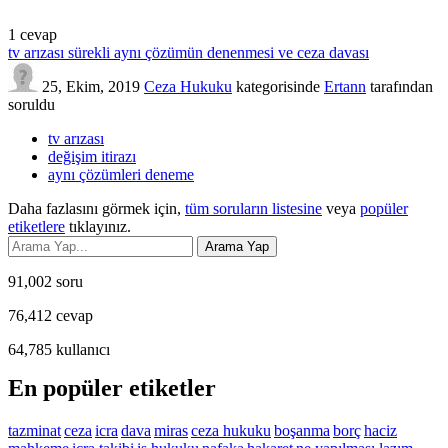
1
cevap
tv arızası sürekli aynı çözümün denenmesi ve ceza davası
25, Ekim, 2019
Ceza Hukuku
kategorisinde
Ertann
tarafından
soruldu
tv arızası
değişim itirazı
aynı çözümleri deneme
Daha fazlasını görmek için,
tüm soruların listesine
veya
popüler
etiketlere
tıklayınız.
91,002
soru
76,412
cevap
64,785
kullanıcı
En popüler etiketler
tazminat
ceza
icra
dava
miras
ceza hukuku
boşanma
borç
haciz