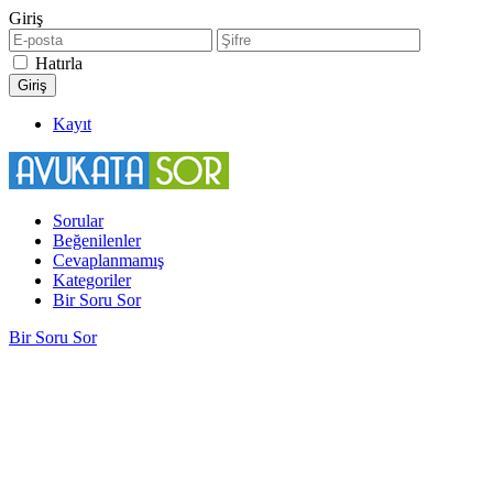
Giriş
Hatırla
Kayıt
Sorular
Beğenilenler
Cevaplanmamış
Kategoriler
Bir Soru Sor
Bir Soru Sor