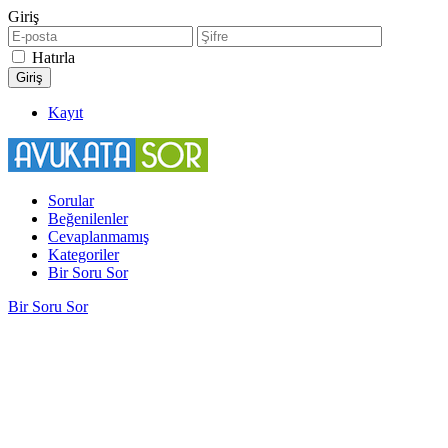
Giriş
Hatırla
Kayıt
Sorular
Beğenilenler
Cevaplanmamış
Kategoriler
Bir Soru Sor
Bir Soru Sor