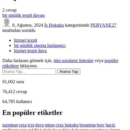
2
cevap
bir günlük tespit davası
9, Ağustos, 2024
İş Hukuku
kategorisinde
PERVANE27
tarafından
soruldu
hizmet tezpit
bir günlük sigorta başlangıcı
hizmet tespit dava
Daha fazlasını görmek için,
tüm soruların listesine
veya
popüler
etiketlere
tıklayınız.
91,002
soru
76,412
cevap
64,785
kullanıcı
En popüler etiketler
tazminat
ceza
icra
dava
miras
ceza hukuku
boşanma
borç
haciz