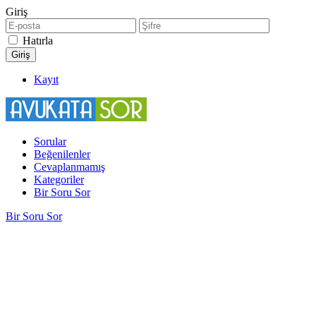
Giriş
Hatırla
Kayıt
Sorular
Beğenilenler
Cevaplanmamış
Kategoriler
Bir Soru Sor
Bir Soru Sor