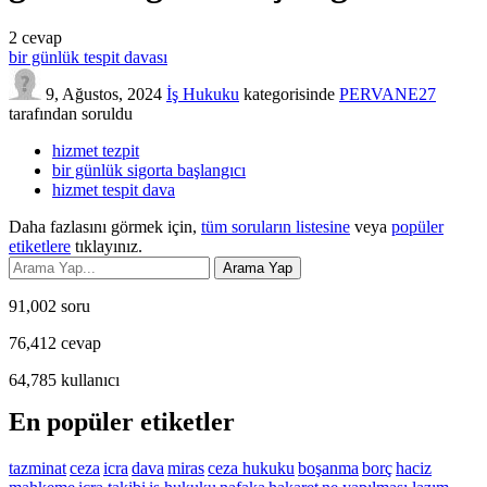
2
cevap
bir günlük tespit davası
9, Ağustos, 2024
İş Hukuku
kategorisinde
PERVANE27
tarafından
soruldu
hizmet tezpit
bir günlük sigorta başlangıcı
hizmet tespit dava
Daha fazlasını görmek için,
tüm soruların listesine
veya
popüler
etiketlere
tıklayınız.
91,002
soru
76,412
cevap
64,785
kullanıcı
En popüler etiketler
tazminat
ceza
icra
dava
miras
ceza hukuku
boşanma
borç
haciz