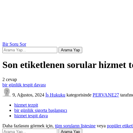
Bir Soru Sor
Son etiketlenen sorular hizmet t
2
cevap
bir günlük tespit davası
9, Ağustos, 2024
İş Hukuku
kategorisinde
PERVANE27
tarafı
hizmet tezpit
bir günlük sigorta başlangıcı
hizmet tespit dava
Daha fazlasını görmek için,
tüm soruların listesine
veya
popüler etiket