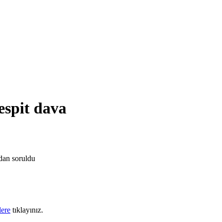
espit dava
ndan
soruldu
lere
tıklayınız.