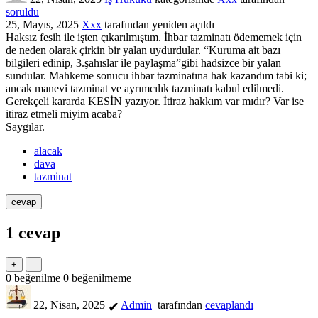
soruldu
25, Mayıs, 2025
Xxx
tarafından
yeniden açıldı
Haksız fesih ile işten çıkarılmıştım. İhbar tazminatı ödememek için
de neden olarak çirkin bir yalan uydurdular. “Kuruma ait bazı
bilgileri edinip, 3.şahıslar ile paylaşma”gibi hadsizce bir yalan
sundular. Mahkeme sonucu ihbar tazminatına hak kazandım tabi ki;
ancak manevi tazminat ve ayrımcılık tazminatı kabul edilmedi.
Gerekçeli kararda KESİN yazıyor. İtiraz hakkım var mıdır? Var ise
itiraz etmeli miyim acaba?
Saygılar.
alacak
dava
tazminat
1
cevap
0
beğenilme
0
beğenilmeme
22, Nisan, 2025
Admin
tarafından
cevaplandı
✔