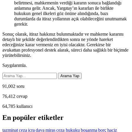
belirtmesi, mahkemenin verdiği kararın sonuca bağlandığı
anlamına gelir. Ancak, Yargıtay’ın kararları ile birlikte
hukukun genel ilkeleri göz önüne alındığında, bazı
durumlarda da itiraz yollarının açık olabileceğini unutmamak
gerekir.
Sonuç olarak, itiraz hakkınız bulunmaktadır ve mahkeme kararını
detaylı bir şekilde değerlendirdikten sonra ne yönde hareket
edeceğinize karar vermeniz en iyisi olacaktır. Gerekirse bir
avukattan profesyonel destek alarak, süreci daha sağlıklı bir biçimde
yürütebilirsiniz.
Saygılarımla.
91,002
soru
76,412
cevap
64,785
kullanıcı
En popüler etiketler
tazminat
ceza
icra
dava
miras
ceza hukuku
boşanma
borç
haciz