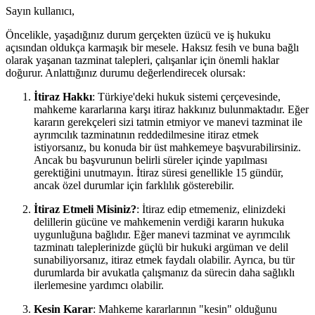
Sayın kullanıcı,
Öncelikle, yaşadığınız durum gerçekten üzücü ve iş hukuku
açısından oldukça karmaşık bir mesele. Haksız fesih ve buna bağlı
olarak yaşanan tazminat talepleri, çalışanlar için önemli haklar
doğurur. Anlattığınız durumu değerlendirecek olursak:
İtiraz Hakkı
: Türkiye'deki hukuk sistemi çerçevesinde,
mahkeme kararlarına karşı itiraz hakkınız bulunmaktadır. Eğer
kararın gerekçeleri sizi tatmin etmiyor ve manevi tazminat ile
ayrımcılık tazminatının reddedilmesine itiraz etmek
istiyorsanız, bu konuda bir üst mahkemeye başvurabilirsiniz.
Ancak bu başvurunun belirli süreler içinde yapılması
gerektiğini unutmayın. İtiraz süresi genellikle 15 gündür,
ancak özel durumlar için farklılık gösterebilir.
İtiraz Etmeli Misiniz?
: İtiraz edip etmemeniz, elinizdeki
delillerin gücüne ve mahkemenin verdiği kararın hukuka
uygunluğuna bağlıdır. Eğer manevi tazminat ve ayrımcılık
tazminatı taleplerinizde güçlü bir hukuki argüman ve delil
sunabiliyorsanız, itiraz etmek faydalı olabilir. Ayrıca, bu tür
durumlarda bir avukatla çalışmanız da sürecin daha sağlıklı
ilerlemesine yardımcı olabilir.
Kesin Karar
: Mahkeme kararlarının "kesin" olduğunu