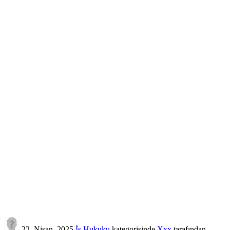
22, Nisan, 2025
İş Hukuku
kategorisinde
Xxx
tarafından