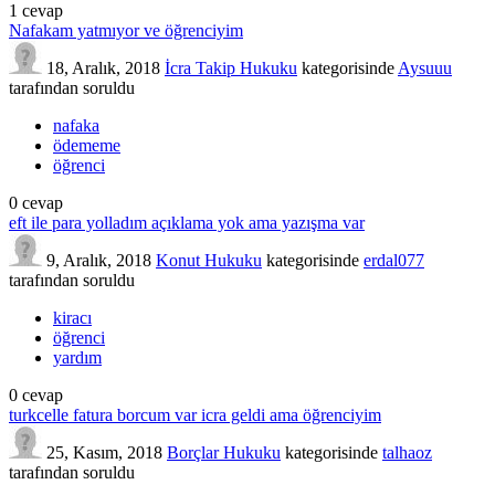
1
cevap
Nafakam yatmıyor ve öğrenciyim
18, Aralık, 2018
İcra Takip Hukuku
kategorisinde
Aysuuu
tarafından
soruldu
nafaka
ödememe
öğrenci
0
cevap
eft ile para yolladım açıklama yok ama yazışma var
9, Aralık, 2018
Konut Hukuku
kategorisinde
erdal077
tarafından
soruldu
kiracı
öğrenci
yardım
0
cevap
turkcelle fatura borcum var icra geldi ama öğrenciyim
25, Kasım, 2018
Borçlar Hukuku
kategorisinde
talhaoz
tarafından
soruldu