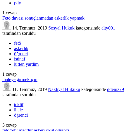
pdy
1
cevap
Fetö davası sonuçlanmadan askerlik yapmak
14, Temmuz, 2019
Sosyal Hukuk
kategorisinde
alty001
tarafından
soruldu
fetö
askerlik
öğrenci
istinaf
lutfen yardim
1
cevap
ihaleye girmek için
11, Temmuz, 2019
Nakliyat Hukuku
kategorisinde
ddeniz79
tarafından
soruldu
teklif
ihale
öğrenci
3
cevap
fetö/pdy mağdur askeri okul öğrenci