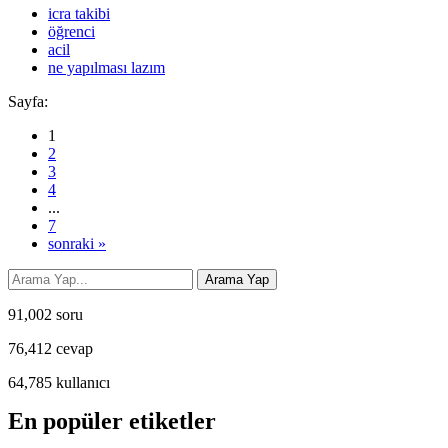
icra takibi
öğrenci
acil
ne yapılması lazım
Sayfa:
1
2
3
4
...
7
sonraki »
91,002
soru
76,412
cevap
64,785
kullanıcı
En popüler etiketler