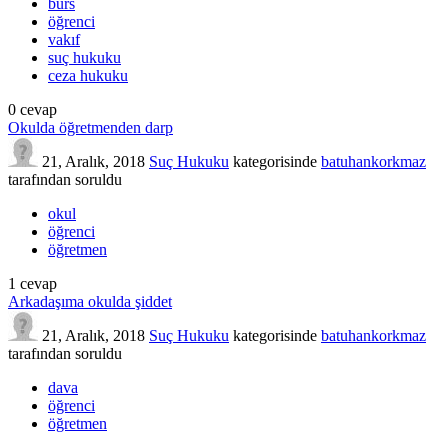
burs
öğrenci
vakıf
suç hukuku
ceza hukuku
0
cevap
Okulda öğretmenden darp
21, Aralık, 2018
Suç Hukuku
kategorisinde
batuhankorkmaz
tarafından
soruldu
okul
öğrenci
öğretmen
1
cevap
Arkadaşıma okulda şiddet
21, Aralık, 2018
Suç Hukuku
kategorisinde
batuhankorkmaz
tarafından
soruldu
dava
öğrenci
öğretmen