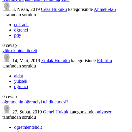
3, Nisan, 2019
Ceza Hukuku
kategorisinde
Ahmet6926
tarafından
soruldu
çok acil
öğrenci
pdy
0
cevap
yüksek aidat ücreti
14, Mart, 2019
Emlak Hukuku
kategorisinde
Frhttrhn
tarafından
soruldu
aidat
yüksek
öğrenci
0
cevap
öğretmenin öğrenciyi tehdit etmesi?
27, Şubat, 2019
Genel Hukuk
kategorisinde
onlyuser
tarafından
soruldu
öğretmentehdit