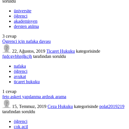
soruldu
üniversite
öğrenci
akademisyen
dersten atılma
3
cevap
Ögrenci için nafaka davası
22, Ağustos, 2019
Ticaret Hukuku
kategorisinde
fgdcgvbhnjlkçjh
tarafından
soruldu
nafaka
öğrenci
avukat
ticaret hukuku
1
cevap
feto askeri yapılanma ardısık arama
15, Temmuz, 2019
Ceza Hukuku
kategorisinde
polat2019219
tarafından
soruldu
öğrenci
çok acil