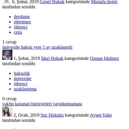
6, Şubat, 2019
Genel Hukuk
kategorisinde
Mustafa üngör
tarafından
soruldu
dershane
öğretmen
öğrenci
ceza
1
cevap
üniversite haksiz yere 1 ay uzaklaştırdı
1, Şubat, 2019
İdari Hukuk
kategorisinde
Osman Irkilmez
tarafından
soruldu
haksızlık
üniversite
öğrenci
uzaklaştırma
0
cevap
vakfın kazanan bursiyerleri yayınlanmaması
2, Ocak, 2019
Suç Hukuku
kategorisinde
Ayşen Yalın
tarafından
soruldu