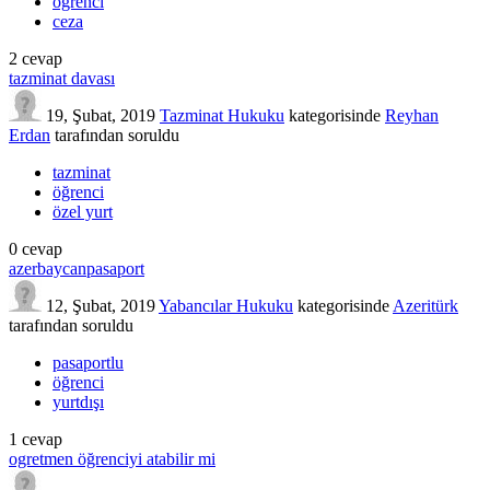
öğrenci
ceza
2
cevap
tazminat davası
19, Şubat, 2019
Tazminat Hukuku
kategorisinde
Reyhan
Erdan
tarafından
soruldu
tazminat
öğrenci
özel yurt
0
cevap
azerbaycanpasaport
12, Şubat, 2019
Yabancılar Hukuku
kategorisinde
Azeritürk
tarafından
soruldu
pasaportlu
öğrenci
yurtdışı
1
cevap
ogretmen öğrenciyi atabilir mi