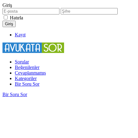
Giriş
Hatırla
Kayıt
Sorular
Beğenilenler
Cevaplanmamış
Kategoriler
Bir Soru Sor
Bir Soru Sor