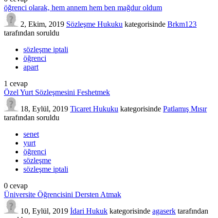
öğrenci olarak, hem annem hem ben mağdur oldum
2, Ekim, 2019
Sözleşme Hukuku
kategorisinde
Brkm123
tarafından
soruldu
sözleşme iptali
öğrenci
apart
1
cevap
Özel Yurt Sözleşmesini Feshetmek
18, Eylül, 2019
Ticaret Hukuku
kategorisinde
Patlamış Mısır
tarafından
soruldu
senet
yurt
öğrenci
sözleşme
sözleşme iptali
0
cevap
Üniversite Öğrencisini Dersten Atmak
10, Eylül, 2019
İdari Hukuk
kategorisinde
agaserk
tarafından