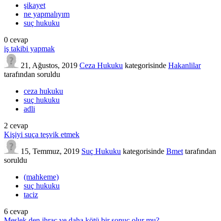
şikayet
ne yapmalıyım
suç hukuku
0
cevap
iş takibi yapmak
21, Ağustos, 2019
Ceza Hukuku
kategorisinde
Hakanlilar
tarafından
soruldu
ceza hukuku
suç hukuku
adli
2
cevap
Kişiyi suça teşvik etmek
15, Temmuz, 2019
Suç Hukuku
kategorisinde
Bmet
tarafından
soruldu
(mahkeme)
suç hukuku
taciz
6
cevap
Meslek den ihraç ve daha kötü bir sonuç olur mu?