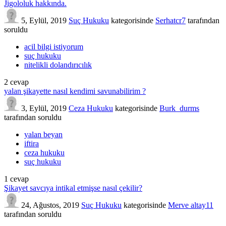
Jigololuk hakkında.
5, Eylül, 2019
Suç Hukuku
kategorisinde
Serhatcr7
tarafından
soruldu
acil bilgi istiyorum
suç hukuku
nitelikli dolandırıcılık
2
cevap
yalan şikayette nasıl kendimi savunabilirim ?
3, Eylül, 2019
Ceza Hukuku
kategorisinde
Burk_durms
tarafından
soruldu
yalan beyan
iftira
ceza hukuku
suç hukuku
1
cevap
Şikayet savcıya intikal etmişse nasıl çekilir?
24, Ağustos, 2019
Suç Hukuku
kategorisinde
Merve altay11
tarafından
soruldu