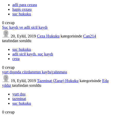
adli para cezası
hapis cezası
suç hukuku
0
cevap
Suç kaydı ve adli sicil kaydı
20, Eylül, 2019
Ceza Hukuku
kategorisinde
Can214
tarafından
soruldu
suç hukuku
adli sicil kaydı. suç kaydı
ceza
0
cevap
yurt dışında cüzdanımın kaybı/çalınması
19, Eylül, 2019
Tazminat (Zarar) Hukuku
kategorisinde
Eda
yıldız
tarafından
soruldu
yurt dışı
tazminat
suç hukuku
0
cevap