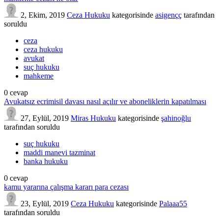
2, Ekim, 2019
Ceza Hukuku
kategorisinde
asigençç
tarafından
soruldu
ceza
ceza hukuku
avukat
suç hukuku
mahkeme
0
cevap
Avukatsız ecrimisil davası nasıl açılır ve aboneliklerin kapatılması
27, Eylül, 2019
Miras Hukuku
kategorisinde
şahinoğlu
tarafından
soruldu
suç hukuku
maddi manevi tazminat
banka hukuku
0
cevap
kamu yararına çalışma kararı para cezası
23, Eylül, 2019
Ceza Hukuku
kategorisinde
Palaaa55
tarafından
soruldu