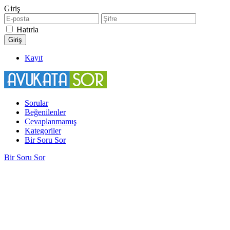
Giriş
Hatırla
Kayıt
Sorular
Beğenilenler
Cevaplanmamış
Kategoriler
Bir Soru Sor
Bir Soru Sor