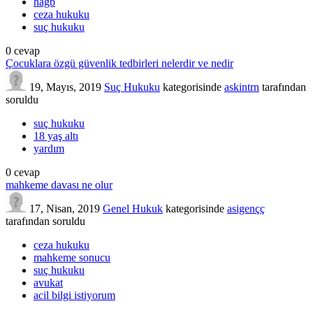
hagb
ceza hukuku
suç hukuku
0
cevap
Çocuklara özgü güvenlik tedbirleri nelerdir ve nedir
19, Mayıs, 2019
Suç Hukuku
kategorisinde
askintrn
tarafından
soruldu
suç hukuku
18 yaş altı
yardım
0
cevap
mahkeme davası ne olur
17, Nisan, 2019
Genel Hukuk
kategorisinde
asigençç
tarafından
soruldu
ceza hukuku
mahkeme sonucu
suç hukuku
avukat
acil bilgi istiyorum