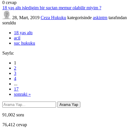
0
cevap
18 yaş altı işledigim bir suçtan memur olabilir miyim ?
28, Mart, 2019
Ceza Hukuku
kategorisinde
askintrn
tarafından
soruldu
18 yaş altı
acil
suç hukuku
Sayfa:
1
2
3
4
...
17
sonraki »
91,002
soru
76,412
cevap