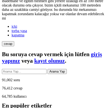
ibadethane ve eğitim birimleri gibi yerlere uzaklığı en az 100 metre
olacak durumu orta çıkıyor. bizim içkili mekanımız 100 metreden
daha az uzaklıkta camiyi görüyor. bu durumda biz mekanımızı
kapatmak zorundamı kalacağız yoksa var olanlar devam edebilecek
mi
içki
torba yasa
kapatma
Bu soruya cevap vermek için lütfen
giriş
yapınız
veya
kayıt olunuz
.
91,002
soru
76,412
cevap
64,785
kullanıcı
En popüler etiketler