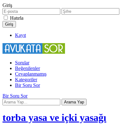
Giriş
Hatırla
Kayıt
Sorular
Beğenilenler
Cevaplanmamış
Kategoriler
Bir Soru Sor
Bir Soru Sor
torba yasa ve içki yasağı