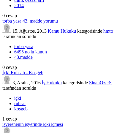
trafik cezası affı
2014
0
cevap
torba yasa 43. madde yorumu
15, Ağustos, 2013
Kamu Hukuku
kategorisinde
hmttr
tarafından
soruldu
torba yasa
6495 no'lu kanun
43.madde
0
cevap
İçki Ruhsatı - Kosgeb
3, Aralık, 2016
İş Hukuku
kategorisinde
SinanOzerS
tarafından
soruldu
içki
ruhsat
kosgeb
1
cevap
işverenenin işyerinde içki içmesi