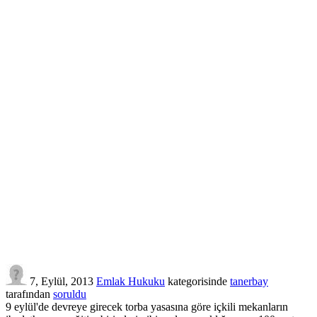
7, Eylül, 2013
Emlak Hukuku
kategorisinde
tanerbay
tarafından
soruldu
9 eylül'de devreye girecek torba yasasına göre içkili mekanların