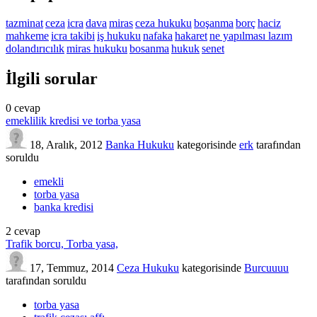
tazminat
ceza
icra
dava
miras
ceza hukuku
boşanma
borç
haciz
mahkeme
icra takibi
iş hukuku
nafaka
hakaret
ne yapılması lazım
dolandırıcılık
miras hukuku
bosanma
hukuk
senet
İlgili sorular
0
cevap
emeklilik kredisi ve torba yasa
18, Aralık, 2012
Banka Hukuku
kategorisinde
erk
tarafından
soruldu
emekli
torba yasa
banka kredisi
2
cevap
Trafik borcu, Torba yasa,
17, Temmuz, 2014
Ceza Hukuku
kategorisinde
Burcuuuu
tarafından
soruldu
torba yasa