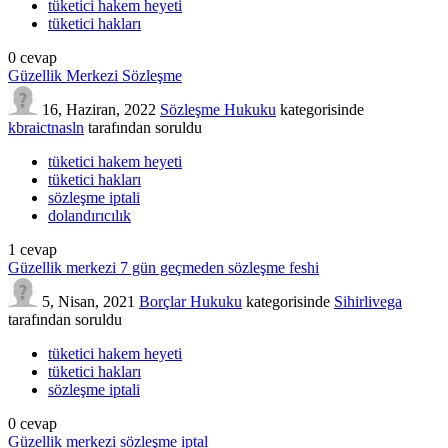
tüketici hakem heyeti
tüketici hakları
0
cevap
Güzellik Merkezi Sözleşme
16, Haziran, 2022
Sözleşme Hukuku
kategorisinde
kbraictnasln
tarafından
soruldu
tüketici hakem heyeti
tüketici hakları
sözleşme iptali
dolandırıcılık
1
cevap
Güzellik merkezi 7 gün geçmeden sözleşme feshi
5, Nisan, 2021
Borçlar Hukuku
kategorisinde
Sihirlivega
tarafından
soruldu
tüketici hakem heyeti
tüketici hakları
sözleşme iptali
0
cevap
Güzellik merkezi sözleşme iptal