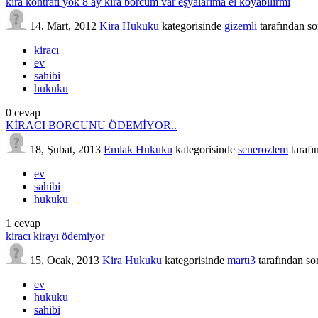
kira kontratı yok 8 ay kıra borcum var eşyalarıma el koyabilirmi
14, Mart, 2012
Kira Hukuku
kategorisinde
gizemli
tarafından
so
kiracı
ev
sahibi
hukuku
0
cevap
KİRACI BORCUNU ÖDEMİYOR..
18, Şubat, 2013
Emlak Hukuku
kategorisinde
senerozlem
tarafı
ev
sahibi
hukuku
1
cevap
kiracı kirayı ödemiyor
15, Ocak, 2013
Kira Hukuku
kategorisinde
martı3
tarafından
so
ev
hukuku
sahibi