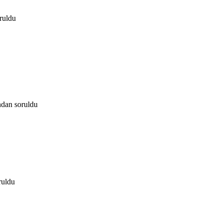
ruldu
ndan
soruldu
ruldu