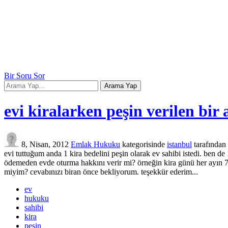
Bir Soru Sor
evi kiralarken peşin verilen bir 
8, Nisan, 2012
Emlak Hukuku
kategorisinde
istanbul
tarafından
evi tuttuğum anda 1 kira bedelini peşin olarak ev sahibi istedi. ben de
ödemeden evde oturma hakkını verir mi? örneğin kira günü her ayın 7si
miyim? cevabınızı biran önce bekliyorum. teşekkür ederim...
ev
hukuku
sahibi
kira
peşin