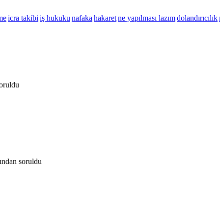
me
icra takibi
iş hukuku
nafaka
hakaret
ne yapılması lazım
dolandırıcılık
oruldu
fından
soruldu