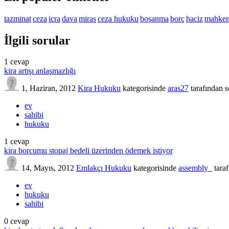
tazminat
ceza
icra
dava
miras
ceza hukuku
boşanma
borç
haciz
mahke
İlgili sorular
1
cevap
kira artışı anlaşmazlığı
1, Haziran, 2012
Kira Hukuku
kategorisinde
aras27
tarafından
s
ev
sahibi
hukuku
1
cevap
kira borcumu stopaj bedeli üzerinden ödemek istiyor
14, Mayıs, 2012
Emlakçı Hukuku
kategorisinde
assembly_
tara
ev
hukuku
sahibi
0
cevap