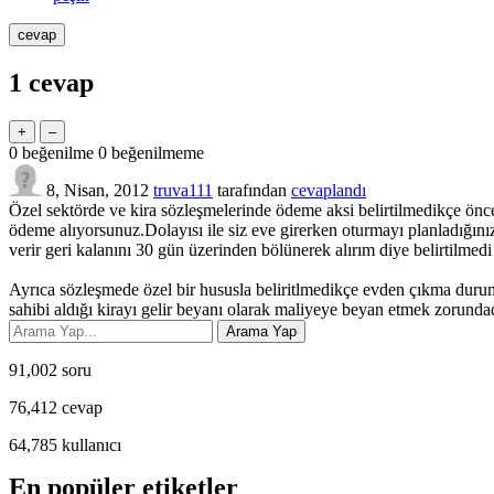
1
cevap
0
beğenilme
0
beğenilmeme
8, Nisan, 2012
truva111
tarafından
cevaplandı
Özel sektörde ve kira sözleşmelerinde ödeme aksi belirtilmedikçe önce
ödeme alıyorsunuz.Dolayısı ile siz eve girerken oturmayı planladığını
verir geri kalanını 30 gün üzerinden bölünerek alırım diye belirtilmedi
Ayrıca sözleşmede özel bir hususla beliritlmedikçe evden çıkma dur
sahibi aldığı kirayı gelir beyanı olarak maliyeye beyan etmek zorundadır
91,002
soru
76,412
cevap
64,785
kullanıcı
En popüler etiketler