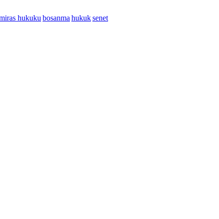
miras hukuku
bosanma
hukuk
senet