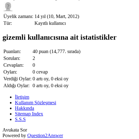
Üyelik zamanı:
14 yıl (10, Mart, 2012)
Tür:
Kayıtlı kullanıcı
gizemli kullanıcısına ait istatistikler
Puanları:
40
puan (
14,777
. sırada)
Soruları:
2
Cevapları:
0
Oyları:
0
cevap
Verdiği Oylar:
0
artı oy,
0
eksi oy
Aldığı Oylar:
0
artı oy,
0
eksi oy
İletişim
Kullanım Sözleşmesi
Hakkında
Sitemap Index
S.S.S
Avukata Sor
Powered by
Question2Answer