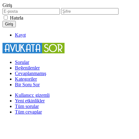
Giriş
Hatırla
Kayıt
Sorular
Beğenilenler
Cevaplanmamış
Kategoriler
Bir Soru Sor
Kullanıcı: gizemli
Yeni etkinlikler
Tüm sorular
Tüm cevaplar