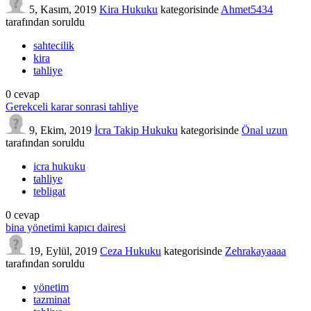
5, Kasım, 2019
Kira Hukuku
kategorisinde
Ahmet5434
tarafından
soruldu
sahtecilik
kira
tahliye
0
cevap
Gerekceli karar sonrasi tahliye
9, Ekim, 2019
İcra Takip Hukuku
kategorisinde
Önal uzun
tarafından
soruldu
icra hukuku
tahliye
tebligat
0
cevap
bina yönetimi kapıcı dairesi
19, Eylül, 2019
Ceza Hukuku
kategorisinde
Zehrakayaaaa
tarafından
soruldu
yönetim
tazminat