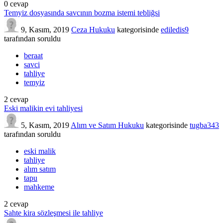
0
cevap
Temyiz dosyasında savcının bozma istemi tebliğsi
9, Kasım, 2019
Ceza Hukuku
kategorisinde
ediledis9
tarafından
soruldu
beraat
savci
tahliye
temyiz
2
cevap
Eski malikin evi tahliyesi
5, Kasım, 2019
Alım ve Satım Hukuku
kategorisinde
tugba343
tarafından
soruldu
eski malik
tahliye
alım satım
tapu
mahkeme
2
cevap
Sahte kira sözleşmesi ile tahliye