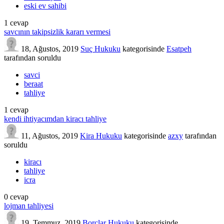
eski ev sahibi
1
cevap
savcının takipsizlik kararı vermesi
18, Ağustos, 2019
Suç Hukuku
kategorisinde
Esatpeh
tarafından
soruldu
savci
beraat
tahliye
1
cevap
kendi ihtiyacımdan kiracı tahliye
11, Ağustos, 2019
Kira Hukuku
kategorisinde
azxy
tarafından
soruldu
kiracı
tahliye
icra
0
cevap
lojman tahliyesi
19, Temmuz, 2019
Borçlar Hukuku
kategorisinde