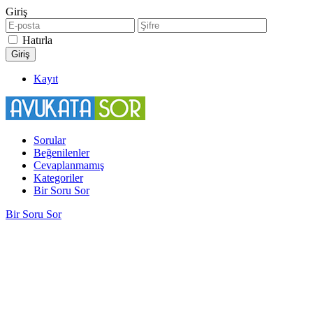
Giriş
Hatırla
Kayıt
Sorular
Beğenilenler
Cevaplanmamış
Kategoriler
Bir Soru Sor
Bir Soru Sor