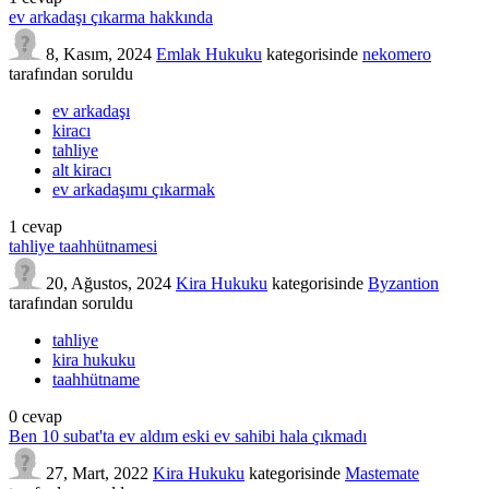
ev arkadaşı çıkarma hakkında
8, Kasım, 2024
Emlak Hukuku
kategorisinde
nekomero
tarafından
soruldu
ev arkadaşı
kiracı
tahliye
alt kiracı
ev arkadaşımı çıkarmak
1
cevap
tahliye taahhütnamesi
20, Ağustos, 2024
Kira Hukuku
kategorisinde
Byzantion
tarafından
soruldu
tahliye
kira hukuku
taahhütname
0
cevap
Ben 10 subat'ta ev aldım eski ev sahibi hala çıkmadı
27, Mart, 2022
Kira Hukuku
kategorisinde
Mastemate