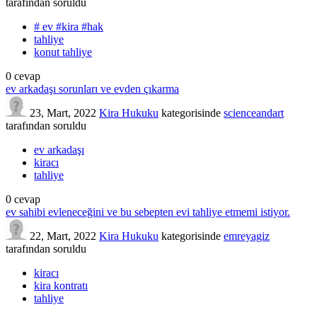
tarafından
soruldu
# ev #kira #hak
tahliye
konut tahliye
0
cevap
ev arkadaşı sorunları ve evden çıkarma
23, Mart, 2022
Kira Hukuku
kategorisinde
scienceandart
tarafından
soruldu
ev arkadaşı
kiracı
tahliye
0
cevap
ev sahibi evleneceğini ve bu sebepten evi tahliye etmemi istiyor.
22, Mart, 2022
Kira Hukuku
kategorisinde
emreyagiz
tarafından
soruldu
kiracı
kira kontratı
tahliye