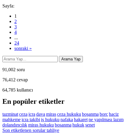
Sayfa:
1
2
3
4
...
24
sonraki »
91,002
soru
76,412
cevap
64,785
kullanıcı
En popüler etiketler
tazminat
ceza
icra
dava
miras
ceza hukuku
boşanma
borç
haciz
mahkeme
icra takibi
iş hukuku
nafaka
hakaret
ne yapılması lazım
dolandırıcılık
miras hukuku
bosanma
hukuk
senet
Son etiketlenen sorular tahliye