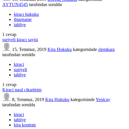
AYTUN4545
tarafından
soruldu
kiracı hukuku
ihtarname
tahliye
1
cevap
suriyeli kiracı sayisi
15, Temmuz, 2019
Kira Hukuku
kategorisinde
zlemkara
tarafından
soruldu
kiraci
suriyeli
tahliye
1
cevap
Kiraci nasıl cikartirim
8, Temmuz, 2019
Kira Hukuku
kategorisinde
Yenicay
tarafından
soruldu
kiraci
tahliye
kira kontratı