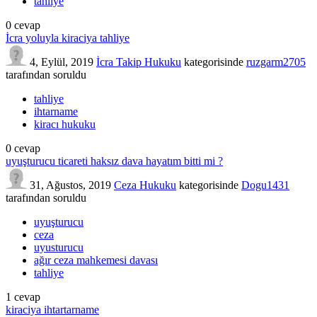
tahliye
0
cevap
İcra yoluyla kiraciya tahliye
4, Eylül, 2019
İcra Takip Hukuku
kategorisinde
ruzgarm2705
tarafından
soruldu
tahliye
ihtarname
kiracı hukuku
0
cevap
uyuşturucu ticareti haksız dava hayatım bitti mi ?
31, Ağustos, 2019
Ceza Hukuku
kategorisinde
Dogu1431
tarafından
soruldu
uyuşturucu
ceza
uyusturucu
ağır ceza mahkemesi davası
tahliye
1
cevap
kiraciya ihtartarname