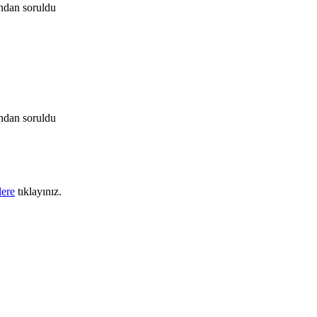
ından
soruldu
ından
soruldu
lere
tıklayınız.