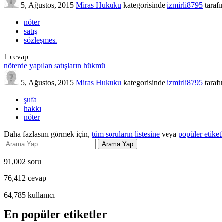
5, Ağustos, 2015
Miras Hukuku
kategorisinde
izmirli8795
taraf
nöter
satış
sözleşmesi
1
cevap
nöterde yapılan satışların hükmü
5, Ağustos, 2015
Miras Hukuku
kategorisinde
izmirli8795
taraf
şufa
hakkı
nöter
Daha fazlasını görmek için,
tüm soruların listesine
veya
popüler etiket
91,002
soru
76,412
cevap
64,785
kullanıcı
En popüler etiketler