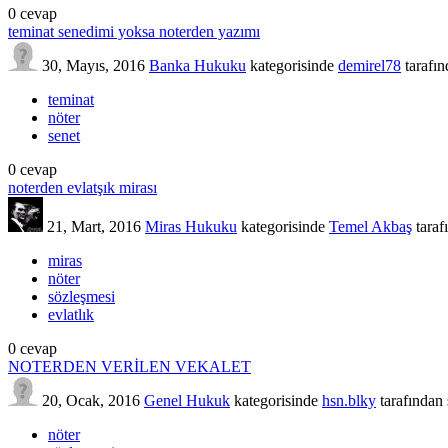
0
cevap
teminat senedimi yoksa noterden yazımı
30, Mayıs, 2016
Banka Hukuku
kategorisinde
demirel78
tarafı
teminat
nöter
senet
0
cevap
noterden evlatşık mirası
21, Mart, 2016
Miras Hukuku
kategorisinde
Temel Akbaş
taraf
miras
nöter
sözleşmesi
evlatlık
0
cevap
NOTERDEN VERİLEN VEKALET
20, Ocak, 2016
Genel Hukuk
kategorisinde
hsn.blky
tarafından
nöter