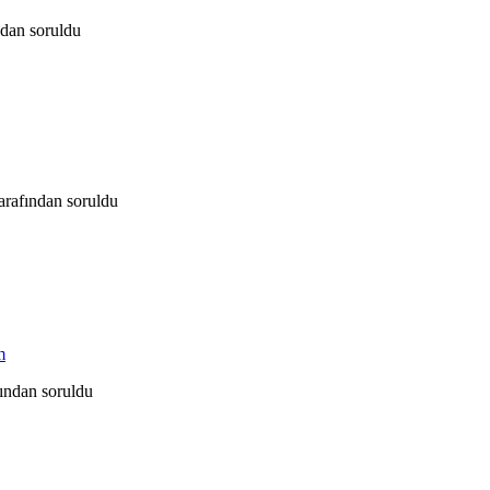
ndan
soruldu
tarafından
soruldu
m
fından
soruldu