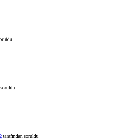
oruldu
soruldu
2
tarafından
soruldu