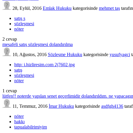
28, Eylül, 2016
Emlak Hukuku
kategorisinde
mehmet taş
tarafı
satış s
sözleşmesi
nöter
2
cevap
mesafeli satış sözleşmesi dolandırılma
10, Ağustos, 2016
Sözleşme Hukuku
kategorisinde
yusufyagci
http: i.hizliresim.com 2j7602.jpg
satış
sözleşmesi
nöter
1
cevap
lütfen!! noterde yapılan senet geçerlimidir dolandırıldım. ne yapacagı
11, Temmuz, 2016
İmar Hukuku
kategorisinde
asdfgh4136
tara
nöter
hakkı
tapualabilrimiyim