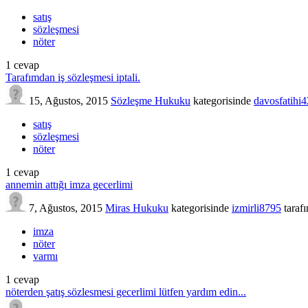
satış
sözleşmesi
nöter
1
cevap
Tarafımdan iş sözleşmesi iptali.
15, Ağustos, 2015
Sözleşme Hukuku
kategorisinde
davosfatihi4
satış
sözleşmesi
nöter
1
cevap
annemin attığı imza gecerlimi
7, Ağustos, 2015
Miras Hukuku
kategorisinde
izmirli8795
taraf
imza
nöter
varmı
1
cevap
nöterden şatış sözlesmesi gecerlimi lütfen yardım edin...