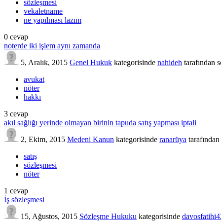
sözleşmesi
vekaletname
ne yapılması lazım
0
cevap
noterde iki işlem aynı zamanda
5, Aralık, 2015
Genel Hukuk
kategorisinde
nahideh
tarafından
s
avukat
nöter
hakkı
3
cevap
akıl sağlığı yerinde olmayan birinin tapuda satış yapması iptali
2, Ekim, 2015
Medeni Kanun
kategorisinde
ranarüya
tarafından
satış
sözleşmesi
nöter
1
cevap
İş sözleşmesi
15, Ağustos, 2015
Sözleşme Hukuku
kategorisinde
davosfatihi4