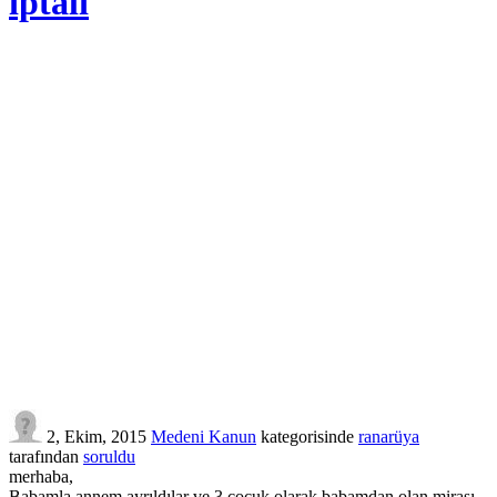
iptali
2, Ekim, 2015
Medeni Kanun
kategorisinde
ranarüya
tarafından
soruldu
merhaba,
Babamla annem ayrıldılar ve 3 çocuk olarak babamdan olan mirası