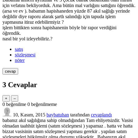
için vefatını bekliyorduk. Ama bütün mal varlığını sattığını öğrendik.
(arsa ve ev ). babamın hapishaneden yüzde 87 akıl sağlığı yerinde
değildir diye raporu alarak şartlı salındığı için tapuda işlem
yapmasına itiraz edebilirmiyiz ?
işlem bittikten sonra hapishanenin böyle bir rapor verdiğini
öğrendik.
nasıl bir yol izleyebiliriz.?
satış
sözleşmesi
nöter
3
Cevaplar
0
beğenilme
0
beğenilmeme
10, Kasım, 2015
baybatuhan
tarafından
cevaplandı
babanız akıl sağılığına sahip olmadığından Tam ehliyetsizdir. Vasisi
olmadan taahhüt işlemi (satım sözleşmesi ) yapamaz . hatta ve hatta
bizzat vasisinin satım sözleşmesi yapması gerekir . yapılan satım
sözleşmeleri hükümsüz olma durumu yüksektir . Babanızın akıl