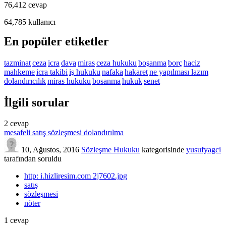
76,412
cevap
64,785
kullanıcı
En popüler etiketler
tazminat
ceza
icra
dava
miras
ceza hukuku
boşanma
borç
haciz
mahkeme
icra takibi
iş hukuku
nafaka
hakaret
ne yapılması lazım
dolandırıcılık
miras hukuku
bosanma
hukuk
senet
İlgili sorular
2
cevap
mesafeli satış sözleşmesi dolandırılma
10, Ağustos, 2016
Sözleşme Hukuku
kategorisinde
yusufyagci
tarafından
soruldu
http: i.hizliresim.com 2j7602.jpg
satış
sözleşmesi
nöter
1
cevap