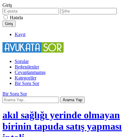
Giriş
Hatırla
Kayıt
Sorular
Beğenilenler
Cevaplanmamış
Kategoriler
Bir Soru Sor
Bir Soru Sor
akıl sağlığı yerinde olmayan
birinin tapuda satış yapması