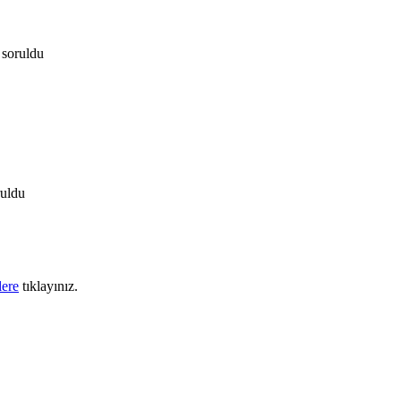
soruldu
ruldu
lere
tıklayınız.