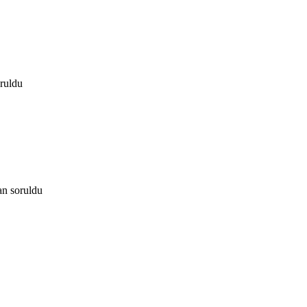
ruldu
an
soruldu