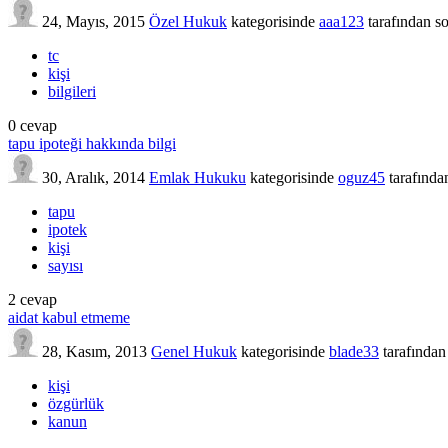
24, Mayıs, 2015
Özel Hukuk
kategorisinde
aaa123
tarafından
s
tc
kişi
bilgileri
0
cevap
tapu ipoteği hakkında bilgi
30, Aralık, 2014
Emlak Hukuku
kategorisinde
oguz45
tarafında
tapu
ipotek
kişi
sayısı
2
cevap
aidat kabul etmeme
28, Kasım, 2013
Genel Hukuk
kategorisinde
blade33
tarafından
kişi
özgürlük
kanun