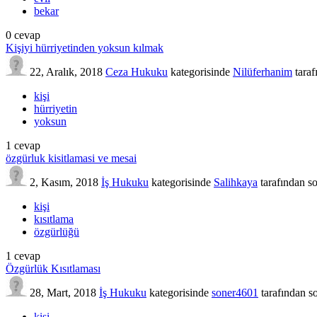
bekar
0
cevap
Kişiyi hürriyetinden yoksun kılmak
22, Aralık, 2018
Ceza Hukuku
kategorisinde
Nilüferhanim
tara
kişi
hürriyetin
yoksun
1
cevap
özgürluk kisitlamasi ve mesai
2, Kasım, 2018
İş Hukuku
kategorisinde
Salihkaya
tarafından
s
kişi
kısıtlama
özgürlüğü
1
cevap
Özgürlük Kısıtlaması
28, Mart, 2018
İş Hukuku
kategorisinde
soner4601
tarafından
s
kişi