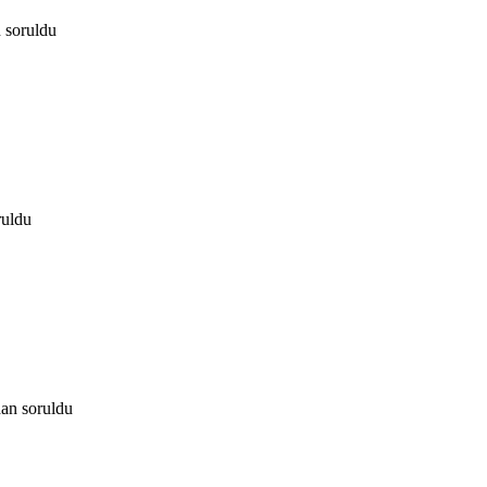
n
soruldu
ruldu
dan
soruldu