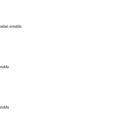
fından
soruldu
oruldu
oruldu