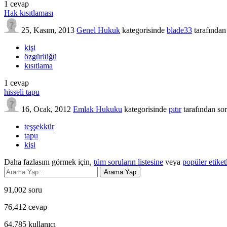
1
cevap
Hak kısıtlaması
25, Kasım, 2013
Genel Hukuk
kategorisinde
blade33
tarafından
kişi
özgürlüğü
kısıtlama
1
cevap
hisseli tapu
16, Ocak, 2012
Emlak Hukuku
kategorisinde
pıtır
tarafından
so
teşşekkür
tapu
kişi
Daha fazlasını görmek için,
tüm soruların listesine
veya
popüler etiket
91,002
soru
76,412
cevap
64,785
kullanıcı