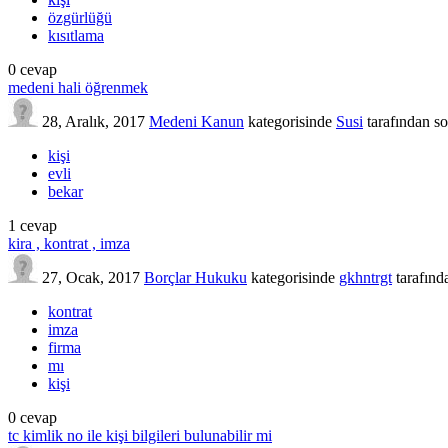
özgürlüğü
kısıtlama
0
cevap
medeni hali öğrenmek
28, Aralık, 2017
Medeni Kanun
kategorisinde
Susi
tarafından
so
kişi
evli
bekar
1
cevap
kira , kontrat , imza
27, Ocak, 2017
Borçlar Hukuku
kategorisinde
gkhntrgt
tarafınd
kontrat
imza
firma
mı
kişi
0
cevap
tc kimlik no ile kişi bilgileri bulunabilir mi