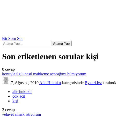
Bir Soru Sor
Son etiketlenen sorular kişi
0
cevap
konuyla ilgili nasıl mahkeme açacağımı bilmiyorum
7, Ağustos, 2019
Aile Hukuku
kategorisinde
Byznrklvz
tarafınd
aile hukuku
çok acil
kişi
2
cevap
velayet almak istiyorum