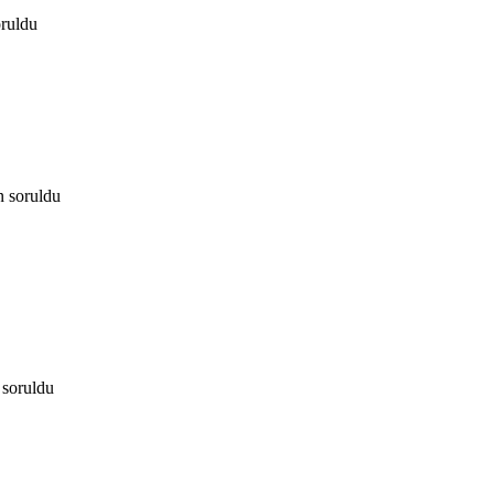
oruldu
n
soruldu
soruldu