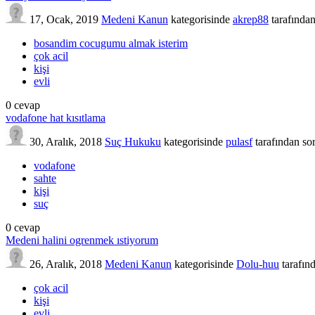
17, Ocak, 2019
Medeni Kanun
kategorisinde
akrep88
tarafında
bosandim cocugumu almak isterim
çok acil
kişi
evli
0
cevap
vodafone hat kısıtlama
30, Aralık, 2018
Suç Hukuku
kategorisinde
pulasf
tarafından
so
vodafone
sahte
kişi
suç
0
cevap
Medeni halini ogrenmek ıstiyorum
26, Aralık, 2018
Medeni Kanun
kategorisinde
Dolu-huu
tarafın
çok acil
kişi
evli