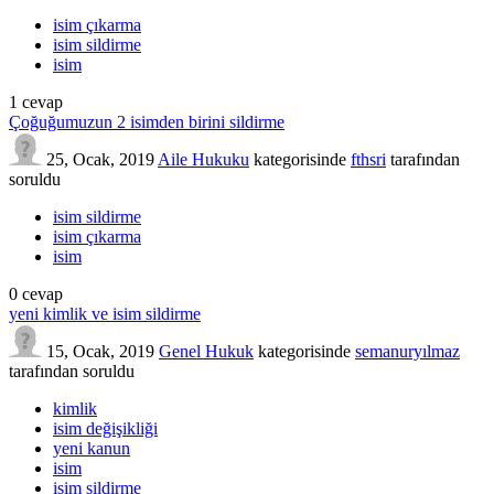
isim çıkarma
isim sildirme
isim
1
cevap
Çoğuğumuzun 2 isimden birini sildirme
25, Ocak, 2019
Aile Hukuku
kategorisinde
fthsri
tarafından
soruldu
isim sildirme
isim çıkarma
isim
0
cevap
yeni kimlik ve isim sildirme
15, Ocak, 2019
Genel Hukuk
kategorisinde
semanuryılmaz
tarafından
soruldu
kimlik
isim değişikliği
yeni kanun
isim
isim sildirme