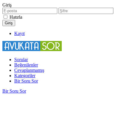
Giriş
Hatırla
Kayıt
Sorular
Beğenilenler
Cevaplanmamış
Kategoriler
Bir Soru Sor
Bir Soru Sor