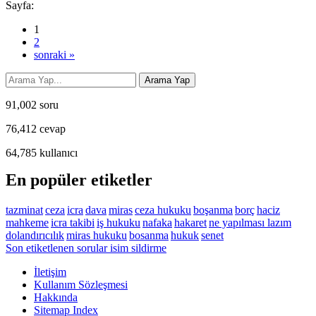
Sayfa:
1
2
sonraki »
91,002
soru
76,412
cevap
64,785
kullanıcı
En popüler etiketler
tazminat
ceza
icra
dava
miras
ceza hukuku
boşanma
borç
haciz
mahkeme
icra takibi
iş hukuku
nafaka
hakaret
ne yapılması lazım
dolandırıcılık
miras hukuku
bosanma
hukuk
senet
Son etiketlenen sorular isim sildirme
İletişim
Kullanım Sözleşmesi
Hakkında
Sitemap Index