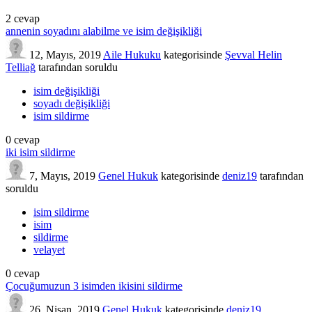
2
cevap
annenin soyadını alabilme ve isim değişikliği
12, Mayıs, 2019
Aile Hukuku
kategorisinde
Şevval Helin
Telliağ
tarafından
soruldu
isim değişikliği
soyadı değişikliği
isim sildirme
0
cevap
iki isim sildirme
7, Mayıs, 2019
Genel Hukuk
kategorisinde
deniz19
tarafından
soruldu
isim sildirme
isim
sildirme
velayet
0
cevap
Çocuğumuzun 3 isimden ikisini sildirme
26, Nisan, 2019
Genel Hukuk
kategorisinde
deniz19