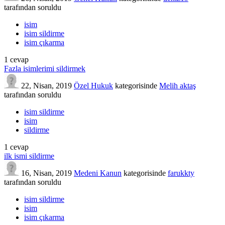
tarafından
soruldu
isim
isim sildirme
isim çıkarma
1
cevap
Fazla isimlerimi sildirmek
22, Nisan, 2019
Özel Hukuk
kategorisinde
Melih aktaş
tarafından
soruldu
isim sildirme
isim
sildirme
1
cevap
ilk ismi sildirme
16, Nisan, 2019
Medeni Kanun
kategorisinde
farukkty
tarafından
soruldu
isim sildirme
isim
isim çıkarma