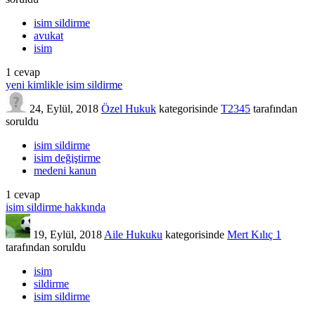
isim sildirme
avukat
isim
1
cevap
yeni kimlikle isim sildirme
24, Eylül, 2018
Özel Hukuk
kategorisinde
T2345
tarafından
soruldu
isim sildirme
isim değiştirme
medeni kanun
1
cevap
isim sildirme hakkında
19, Eylül, 2018
Aile Hukuku
kategorisinde
Mert Kılıç 1
tarafından
soruldu
isim
sildirme
isim sildirme