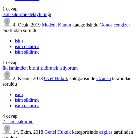
1
cevap
isim sildirme detaylı bilgi
4, Ocak, 2019
Medeni Kanun
kategorisinde
Gonca cengizer
tarafından
soruldu
isim
isim çıkarma
isim sildirme
1
cevap
İki ismimden birini sildirmek istiyorum
2, Kasım, 2018
Özel Hukuk
kategorisinde
Ccansu
tarafından
soruldu
isim
isim sildirme
isim çıkarma
4
cevap
2. isimi sildirme
14, Ekim, 2018
Genel Hukuk
kategorisinde
ezgi.es
tarafından
soruldu