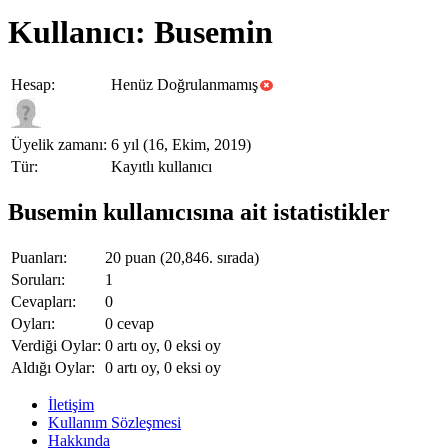
Kullanıcı: Busemin
Hesap:
Henüz Doğrulanmamış
Üyelik zamanı:
6 yıl (16, Ekim, 2019)
Tür:
Kayıtlı kullanıcı
Busemin kullanıcısına ait istatistikler
Puanları:
20
puan (
20,846
. sırada)
Soruları:
1
Cevapları:
0
Oyları:
0
cevap
Verdiği Oylar:
0
artı oy,
0
eksi oy
Aldığı Oylar:
0
artı oy,
0
eksi oy
İletişim
Kullanım Sözleşmesi
Hakkında