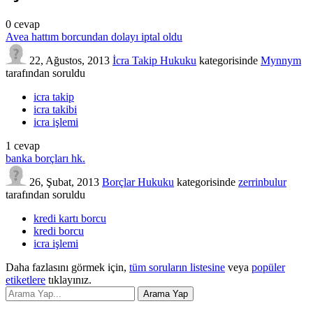
0
cevap
Avea hattım borcundan dolayı iptal oldu
22, Ağustos, 2013
İcra Takip Hukuku
kategorisinde
Mynnym
tarafından
soruldu
icra takip
icra takibi
icra işlemi
1
cevap
banka borçları hk.
26, Şubat, 2013
Borçlar Hukuku
kategorisinde
zerrinbulur
tarafından
soruldu
kredi kartı borcu
kredi borcu
icra işlemi
Daha fazlasını görmek için,
tüm soruların listesine
veya
popüler
etiketlere
tıklayınız.