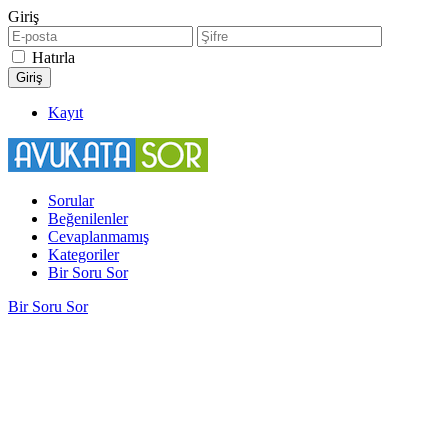
Giriş
Hatırla
Kayıt
Sorular
Beğenilenler
Cevaplanmamış
Kategoriler
Bir Soru Sor
Bir Soru Sor