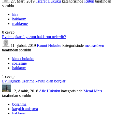
27, Mart, 2019
Ticaret Hukuku
kategorisinde
Rutun
tarafından
soruldu
kira
haklarım
mahkeme
0
cevap
Evden çıkartılıyorum haklarım nelerdir?
11, Şubat, 2019
Konut Hukuku
kategorisinde
melisasözen
tarafından
soruldu
kiracı hukuku
sözleşme
haklarım
1
cevap
Evliliğimde üzerime kayıtlı olan borçlar
12, Aralık, 2018
Aile Hukuku
kategorisinde
Meral Mnts
tarafından
soruldu
boşanma
karşıklı anlaşma
haklarım