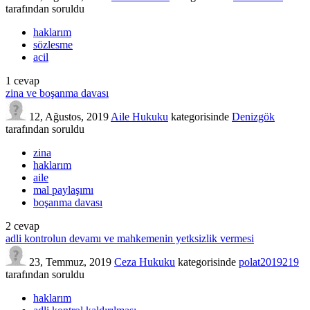
tarafından
soruldu
haklarım
sözlesme
acil
1
cevap
zina ve boşanma davası
12, Ağustos, 2019
Aile Hukuku
kategorisinde
Denizgök
tarafından
soruldu
zina
haklarım
aile
mal paylaşımı
boşanma davası
2
cevap
adli kontrolun devamı ve mahkemenin yetksizlik vermesi
23, Temmuz, 2019
Ceza Hukuku
kategorisinde
polat2019219
tarafından
soruldu
haklarım