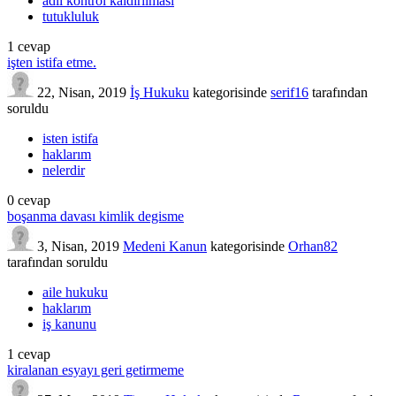
adli kontrol kaldırılması
tutukluluk
1
cevap
işten istifa etme.
22, Nisan, 2019
İş Hukuku
kategorisinde
serif16
tarafından
soruldu
isten istifa
haklarım
nelerdir
0
cevap
boşanma davası kimlik degisme
3, Nisan, 2019
Medeni Kanun
kategorisinde
Orhan82
tarafından
soruldu
aile hukuku
haklarım
iş kanunu
1
cevap
kiralanan esyayı geri getirmeme