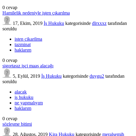
0
cevap
Hamilelik nedeniyle işten çıkarılma
17, Ekim, 2019
İş Hukuku
kategorisinde
dlrxxxz
tarafından
soruldu
isten cikarilma
tazminat
haklarım
0
cevap
sigortasız işçi maaş alacağı
5, Eylül, 2019
İş Hukuku
kategorisinde
duygu2
tarafından
soruldu
alacak
iş hukuku
ne yapmalıyım
haklarım
0
cevap
sözleşme bitimi
28, Ağustos, 2019
Kira Hukuku
kategorisinde
meralsemih