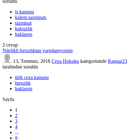
soruldu
iş kanunu
kıdem tazminatı
tazminat
haksızlık
haklarım
2
cevap
Nitelikli hırsızlıktan yargılanıyorum
13, Temmuz, 2018
Ceza Hukuku
kategorisinde
Ragnar23
tarafından
soruldu
türk ceza kanunu
hırsızlık
haklarım
Sayfa:
1
2
3
4
...
9