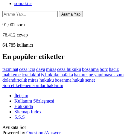
sonraki »
91,002
soru
76,412
cevap
64,785
kullanıcı
En popüler etiketler
tazminat
ceza
icra
dava
miras
ceza hukuku
boşanma
borç
haciz
mahkeme
icra takibi
iş hukuku
nafaka
hakaret
ne yapılması lazım
dolandırıcılık
miras hukuku
bosanma
hukuk
senet
Son etiketlenen sorular haklarım
İletişim
Kullanım Sözleşmesi
Hakkında
Sitemap Index
S.S.S
Avukata Sor
Powered by
Question2Answer