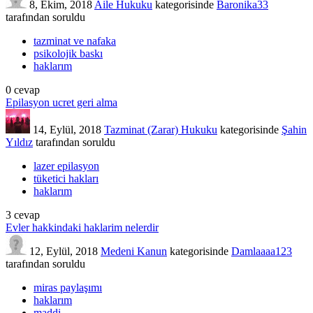
8, Ekim, 2018
Aile Hukuku
kategorisinde
Baronika33
tarafından
soruldu
tazminat ve nafaka
psikolojik baskı
haklarım
0
cevap
Epilasyon ucret geri alma
14, Eylül, 2018
Tazminat (Zarar) Hukuku
kategorisinde
Şahin
Yıldız
tarafından
soruldu
lazer epilasyon
tüketici hakları
haklarım
3
cevap
Evler hakkindaki haklarim nelerdir
12, Eylül, 2018
Medeni Kanun
kategorisinde
Damlaaaa123
tarafından
soruldu
miras paylaşımı
haklarım
maddi