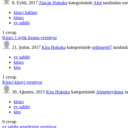
8, Eylül, 2017
Alacak Hukuku
kategorisinde
Afui
tarafından
sor
kiracı hakları
kiracı
ev sahibi
1
cevap
Kiracı 1 aylık kiramı vermiyor
21, Şubat, 2017
Kira Hukuku
kategorisinde
selimsen67
tarafınd
ev sahibi
kiracı
kira
1
cevap
Kiraci kirayi vermiyor
30, Ağustos, 2015
Kira Hukuku
kategorisinde
Ahmeteryilmaz
t
kiracı
ev sahibi
kira
0
cevap
ev sahibi senetlerimi vermiyor.