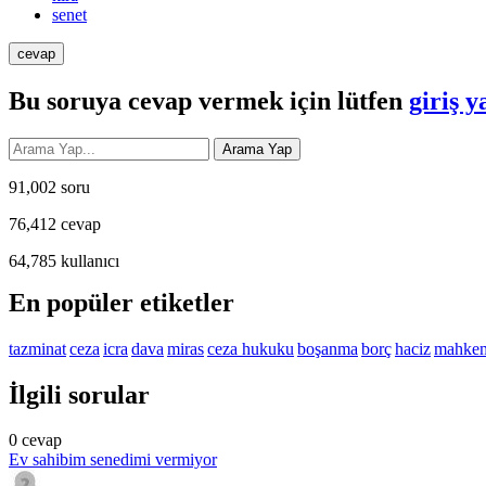
senet
Bu soruya cevap vermek için lütfen
giriş y
91,002
soru
76,412
cevap
64,785
kullanıcı
En popüler etiketler
tazminat
ceza
icra
dava
miras
ceza hukuku
boşanma
borç
haciz
mahke
İlgili sorular
0
cevap
Ev sahibim senedimi vermiyor