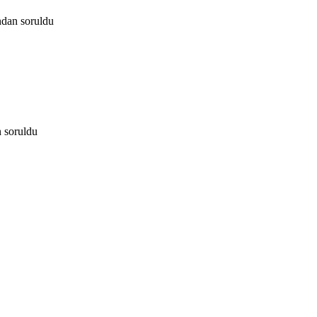
ndan
soruldu
n
soruldu