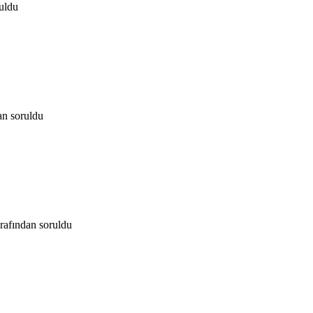
uldu
an
soruldu
arafından
soruldu