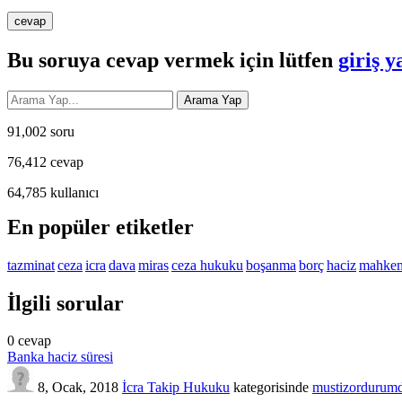
Bu soruya cevap vermek için lütfen
giriş y
91,002
soru
76,412
cevap
64,785
kullanıcı
En popüler etiketler
tazminat
ceza
icra
dava
miras
ceza hukuku
boşanma
borç
haciz
mahke
İlgili sorular
0
cevap
Banka haciz süresi
8, Ocak, 2018
İcra Takip Hukuku
kategorisinde
mustizordurum