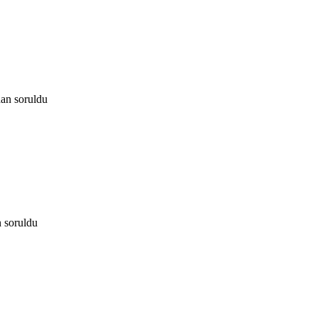
dan
soruldu
n
soruldu