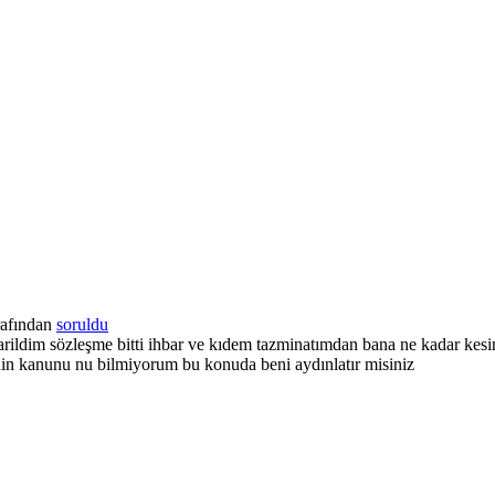
rafından
soruldu
arildim sözleşme bitti ihbar ve kıdem tazminatımdan bana ne kadar kesin
7 nin kanunu nu bilmiyorum bu konuda beni aydınlatır misiniz