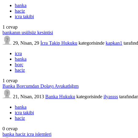
banka
haciz
icra takibi
1
cevap
bankanın usülsüz kesintisi
29, Nisan, 29
İcra Takip Hukuku
kategorisinde
kapkan1
tarafın
icra
banka
borç
haciz
1
cevap
Banka Borcumdan Dolayı Avukatlığım
21, Nisan, 2013
Banka Hukuku
kategorisinde
ilyassss
tarafında
banka
icra takibi
haciz
0
cevap
banka haciz icra islemleri