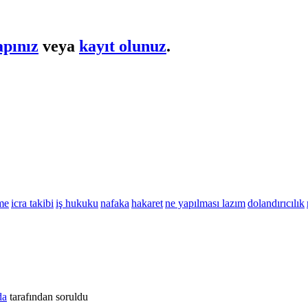
apınız
veya
kayıt olunuz
.
me
icra takibi
iş hukuku
nafaka
hakaret
ne yapılması lazım
dolandırıcılık
da
tarafından
soruldu