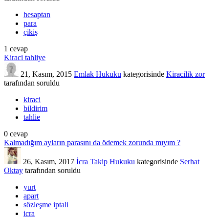
hesaptan
para
çikiş
1
cevap
Kiraci tahliye
21, Kasım, 2015
Emlak Hukuku
kategorisinde
Kiracilik zor
tarafından
soruldu
kiraci
bildirim
tahlie
0
cevap
Kalmadığım ayların parasını da ödemek zorunda mıyım ?
26, Kasım, 2017
İcra Takip Hukuku
kategorisinde
Serhat
Oktay
tarafından
soruldu
yurt
apart
sözleşme iptali
icra