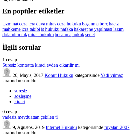
En popüler etiketler
tazminat
ceza
icra
dava
miras
ceza hukuku
boşanma
borç
haciz
mahkeme
icra takibi
iş hukuku
nafaka
hakaret
ne yapılması lazım
dolandırıcılık
miras hukuku
bosanma
hukuk
senet
İlgili sorular
1
cevap
Suresiz kontratta kiraci evden cikarilir mi
26, Mayıs, 2017
Konut Hukuku
kategorisinde
Yadi yılmaz
tarafından
soruldu
suresiz
sözleşme
kiraci
0
cevap
vadesiz mevduattan çekilen tl
9, Ağustos, 2019
İnternet Hukuku
kategorisinde
ruyalar_2007
tarafından
soruldu