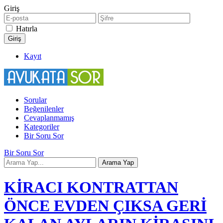
Giriş
Hatırla
Kayıt
Sorular
Beğenilenler
Cevaplanmamış
Kategoriler
Bir Soru Sor
Bir Soru Sor
KİRACI KONTRATTAN
ÖNCE EVDEN ÇIKSA GERİ