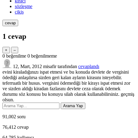
kiraci
sözleşme
çikiş
1
cevap
0
beğenilme
0
beğenilmeme
12, Mart, 2012
misafir
tarafından
cevaplandı
evini kiraladığınızı ispat etmesi ve bu konuda devlete de vergisini
ödediği anlaşılırsa sizden geri kalan ayların kirasını isteyebilir.
teferruatlı bir husus. vergisini ödemediği bir kirayı ispat etmesi zor
ve sizden aldığı kiradan fazlasını devlete ceza olarak ödemek
durumu söz konusu bu konuyu silah olarak kullanabilirsiniz. geçmiş
olsun.
91,002
soru
76,412
cevap
64,785
kullanıcı