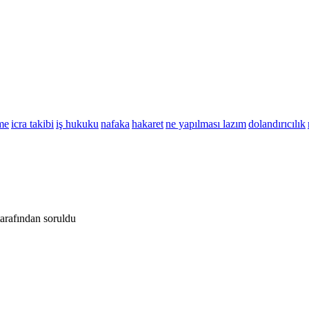
me
icra takibi
iş hukuku
nafaka
hakaret
ne yapılması lazım
dolandırıcılık
tarafından
soruldu