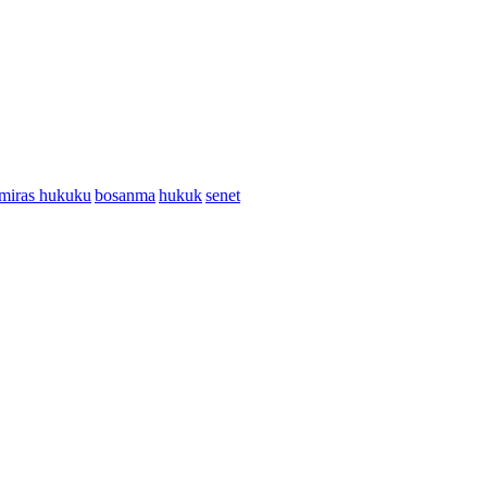
miras hukuku
bosanma
hukuk
senet