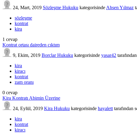
24, Mart, 2019
Sözleşme Hukuku
kategorisinde
Ahsen Yılmaz
t
sözleşme
kontrat
kira
1
cevap
Kontrat ortası daireden çıktım
9, Ekim, 2019
Borçlar Hukuku
kategorisinde
yasar42
tarafından
kira
kiracı
kontrat
zam oranı
0
cevap
Kira Kontratı Abimin Üzerine
24, Eylül, 2019
Kira Hukuku
kategorisinde
hayalett
tarafından
s
kira
kontrat
kiracı