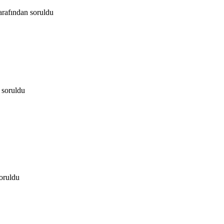
arafından
soruldu
soruldu
oruldu