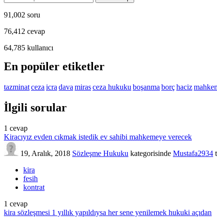
91,002
soru
76,412
cevap
64,785
kullanıcı
En popüler etiketler
tazminat
ceza
icra
dava
miras
ceza hukuku
boşanma
borç
haciz
mahke
İlgili sorular
1
cevap
Kiracıyız evden cıkmak istedik ev sahibi mahkemeye verecek
19, Aralık, 2018
Sözleşme Hukuku
kategorisinde
Mustafa2934
kira
fesih
kontrat
1
cevap
kira sözleşmesi 1 yıllık yapıldıysa her sene yenilemek hukuki açıdan