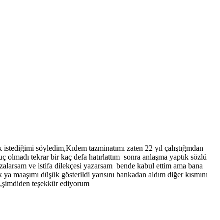
k istediğimi söyledim,Kıdem tazminatımı zaten 22 yıl çalıştığmdan
uç olmadı tekrar bir kaç defa hatırlattım sonra anlaşma yaptık sözlü
imzalarsam ve istifa dilekçesi yazarsam bende kabul ettim ama bana
ssk ya maaşımı düşük gösterildi yarısını bankadan aldım diğer kısmını
,şimdiden teşekkür ediyorum