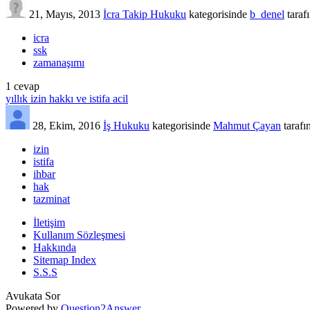
21, Mayıs, 2013
İcra Takip Hukuku
kategorisinde
b_denel
taraf
icra
ssk
zamanaşımı
1
cevap
yıllık izin hakkı ve istifa acil
28, Ekim, 2016
İş Hukuku
kategorisinde
Mahmut Çayan
tarafı
izin
istifa
ihbar
hak
tazminat
İletişim
Kullanım Sözleşmesi
Hakkında
Sitemap Index
S.S.S
Avukata Sor
Powered by
Question2Answer