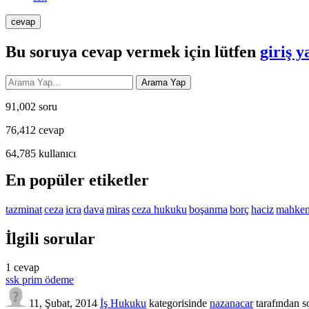
Bu soruya cevap vermek için lütfen
giriş y
91,002
soru
76,412
cevap
64,785
kullanıcı
En popüler etiketler
tazminat
ceza
icra
dava
miras
ceza hukuku
boşanma
borç
haciz
mahke
İlgili sorular
1
cevap
ssk prim ödeme
11, Şubat, 2014
İş Hukuku
kategorisinde
nazanacar
tarafından
s