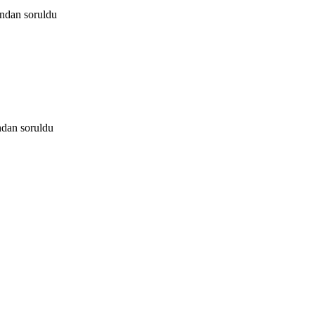
ından
soruldu
ndan
soruldu