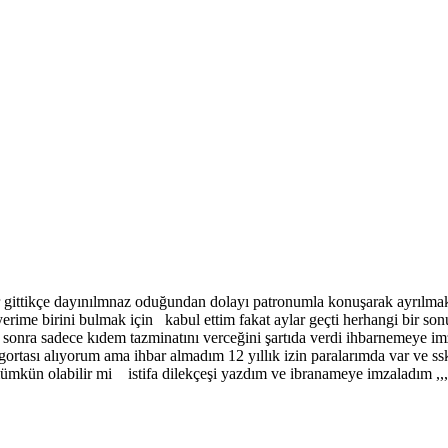
lar gittikçe dayınılmnaz oduğundan dolayı patronumla konuşarak ayrılma
yerime birini bulmak için kabul ettim fakat aylar geçti herhangi bir son
en sonra sadece kıdem tazminatını verceğini şartıda verdi ihbarnemeye 
 sigortası alıyorum ama ihbar almadım 12 yıllık izin paralarımda var ve 
kün olabilir mi istifa dilekçeşi yazdım ve ibranameye imzaladım ,,,