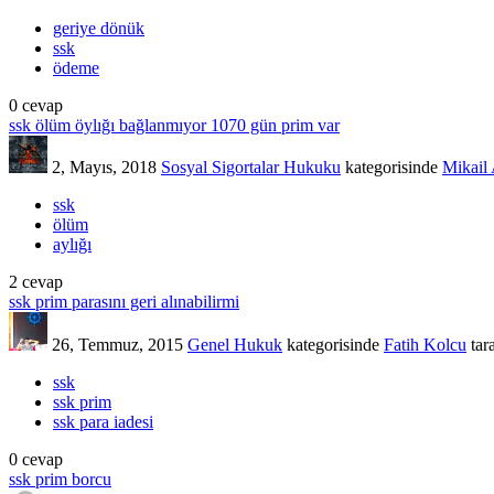
geriye dönük
ssk
ödeme
0
cevap
ssk ölüm öylığı bağlanmıyor 1070 gün prim var
2, Mayıs, 2018
Sosyal Sigortalar Hukuku
kategorisinde
Mikail
ssk
ölüm
aylığı
2
cevap
ssk prim parasını geri alınabilirmi
26, Temmuz, 2015
Genel Hukuk
kategorisinde
Fatih Kolcu
tar
ssk
ssk prim
ssk para iadesi
0
cevap
ssk prim borcu