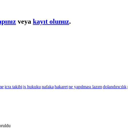
apınız
veya
kayıt olunuz
.
me
icra takibi
iş hukuku
nafaka
hakaret
ne yapılması lazım
dolandırıcılık
oruldu