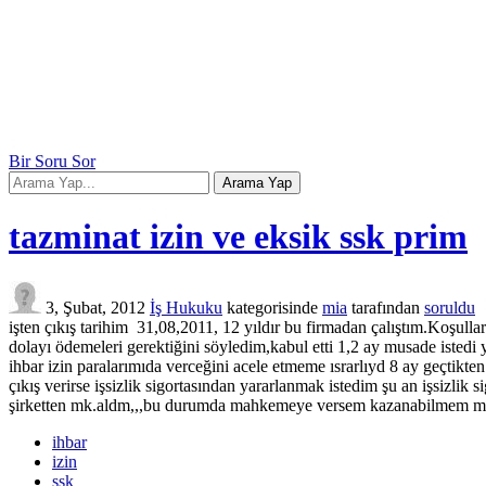
Bir Soru Sor
tazminat izin ve eksik ssk prim
3, Şubat, 2012
İş Hukuku
kategorisinde
mia
tarafından
soruldu
işten çıkış tarihim 31,08,2011, 12 yıldır bu firmadan çalıştım.Koşul
dolayı ödemeleri gerektiğini söyledim,kabul etti 1,2 ay musade istedi 
ihbar izin paralarımıda verceğini acele etmeme ısrarlıyd 8 ay geçtikt
çıkış verirse işsizlik sigortasından yararlanmak istedim şu an işsizlik
şirketten mk.aldm,,,bu durumda mahkemeye versem kazanabilmem müm
ihbar
izin
ssk