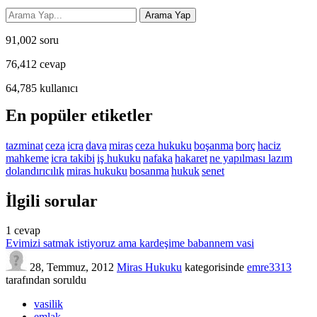
91,002
soru
76,412
cevap
64,785
kullanıcı
En popüler etiketler
tazminat
ceza
icra
dava
miras
ceza hukuku
boşanma
borç
haciz
mahkeme
icra takibi
iş hukuku
nafaka
hakaret
ne yapılması lazım
dolandırıcılık
miras hukuku
bosanma
hukuk
senet
İlgili sorular
1
cevap
Evimizi satmak istiyoruz ama kardeşime babannem vasi
28, Temmuz, 2012
Miras Hukuku
kategorisinde
emre3313
tarafından
soruldu
vasilik
emlak