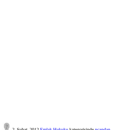
2, Şubat, 2012
Emlak Hukuku
kategorisinde
ncandan