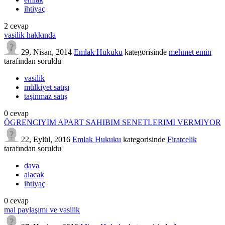
ihtiyaç
2
cevap
vasilik hakkında
29, Nisan, 2014
Emlak Hukuku
kategorisinde
mehmet emin
tarafından
soruldu
vasilik
mülkiyet satışı
taşinmaz satış
0
cevap
ÖGRENCIYIM APART SAHIBIM SENETLERIMI VERMIYOR
22, Eylül, 2016
Emlak Hukuku
kategorisinde
Firatcelik
tarafından
soruldu
dava
alacak
ihtiyaç
0
cevap
mal paylaşımı ve vasilik