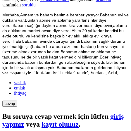
tarafından
soruldu
Merhaba,Annem ve babam benimle beraber yaşıyor.Babamın evi ve
dükkanı var.Bunları abime ve ablama yararlansınlar diye
verdi.Babam sağlığındayken abime kira vermesin diye evini,ablama
da dükkanını market açsın diye verdi.Abim 20 yıl kadar kendisi bu
evde oturdu ve kendisine başka bir ev aldı, aldığı evi kiraya
verdi.Hala babamın evinde oturuyor.Şimdi babamın sağlık durumu
iyi olmadığı için(babam bu arada alzeimer hastası) ben vesayetini
üzerime almak zorunda kaldım.Babamın abime ve ablama ne
tapusunu ne de bir yazılı kağıt vermediğini biliyorum.Eğer ihtiyaç
durumunda babam bunlardan geri alabileceğini söyledi.Tabi bunun
içinde bir yazılı anlaşma yok.
Babamın mallarının gelirlerine ihtiyacı
<span style="font-family: 'Lucida Grande', Verdana, Arial,
var.
vasilik
emlak
ihtiyaç
Bu soruya cevap vermek için lütfen
giriş
yapınız
veya
kayıt olunuz
.