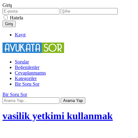
Giriş
Hatırla
Kayıt
Sorular
Beğenilenler
Cevaplanmamış
Kategoriler
Bir Soru Sor
Bir Soru Sor
vasilik yetkimi kullanmak