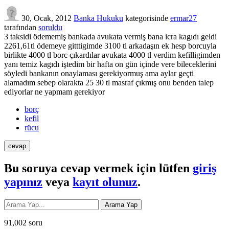
30, Ocak, 2012
Banka Hukuku
kategorisinde
ermar27
tarafından
soruldu
3 taksidi ödememiş bankada avukata vermiş bana icra kagıdı geldi
2261,61tl ödemeye gitttigimde 3100 tl arkadaşın ek hesp borcuyla
birlikte 4000 tl borc çıkardılar avukata 4000 tl verdim kefilligimden
yanı temiz kagıdı iştedim bir hafta on gün içinde vere bileceklerini
söyledi bankanın onaylaması gerekiyormuş ama aylar geçti
alamadım sebep olarakta 25 30 tl masraf çıkmış onu benden talep
ediyorlar ne yapmam gerekiyor
borç
kefil
rücu
Bu soruya cevap vermek için lütfen
giriş
yapınız
veya
kayıt olunuz
.
91,002
soru