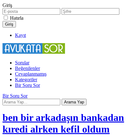
Giriş
Hatırla
Kayıt
Sorular
Beğenilenler
Cevaplanmamış
Kategoriler
Bir Soru Sor
Bir Soru Sor
ben bir arkadaşın bankadan
kıredi alrken kefil oldum