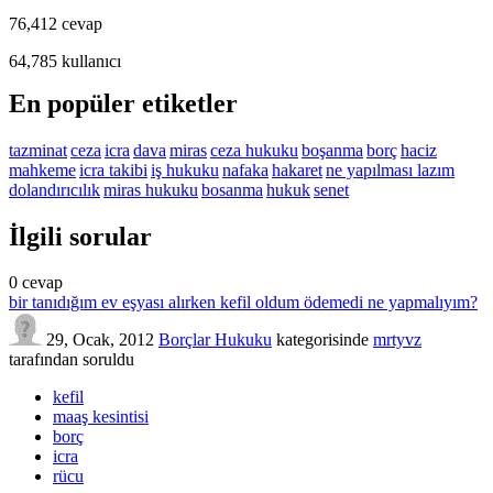
76,412
cevap
64,785
kullanıcı
En popüler etiketler
tazminat
ceza
icra
dava
miras
ceza hukuku
boşanma
borç
haciz
mahkeme
icra takibi
iş hukuku
nafaka
hakaret
ne yapılması lazım
dolandırıcılık
miras hukuku
bosanma
hukuk
senet
İlgili sorular
0
cevap
bir tanıdığım ev eşyası alırken kefil oldum ödemedi ne yapmalıyım?
29, Ocak, 2012
Borçlar Hukuku
kategorisinde
mrtyvz
tarafından
soruldu
kefil
maaş kesintisi
borç
icra
rücu