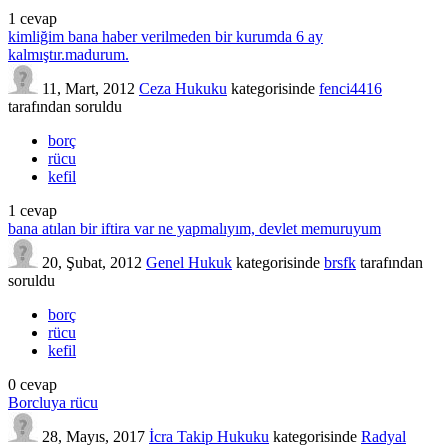
1
cevap
kimliğim bana haber verilmeden bir kurumda 6 ay
kalmıştır.madurum.
11, Mart, 2012
Ceza Hukuku
kategorisinde
fenci4416
tarafından
soruldu
borç
rücu
kefil
1
cevap
bana atılan bir iftira var ne yapmalıyım, devlet memuruyum
20, Şubat, 2012
Genel Hukuk
kategorisinde
brsfk
tarafından
soruldu
borç
rücu
kefil
0
cevap
Borcluya rücu
28, Mayıs, 2017
İcra Takip Hukuku
kategorisinde
Radyal