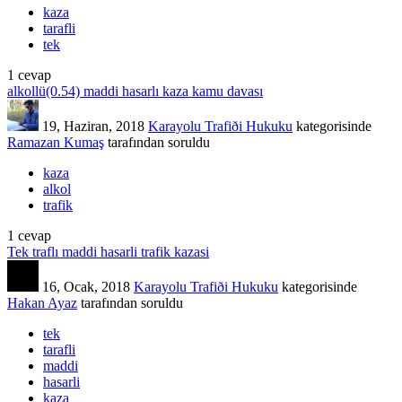
kaza
tarafli
tek
1
cevap
alkollü(0.54) maddi hasarlı kaza kamu davası
19, Haziran, 2018
Karayolu Trafiði Hukuku
kategorisinde
Ramazan Kumaş
tarafından
soruldu
kaza
alkol
trafik
1
cevap
Tek traflı maddi hasarli trafik kazasi
16, Ocak, 2018
Karayolu Trafiði Hukuku
kategorisinde
Hakan Ayaz
tarafından
soruldu
tek
tarafli
maddi
hasarli
kaza