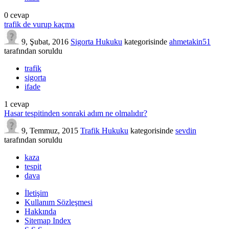
0
cevap
trafik de vurup kaçma
9, Şubat, 2016
Sigorta Hukuku
kategorisinde
ahmetakin51
tarafından
soruldu
trafik
sigorta
ifade
1
cevap
Hasar tespitinden sonraki adım ne olmalıdır?
9, Temmuz, 2015
Trafik Hukuku
kategorisinde
sevdin
tarafından
soruldu
kaza
tespit
dava
İletişim
Kullanım Sözleşmesi
Hakkında
Sitemap Index