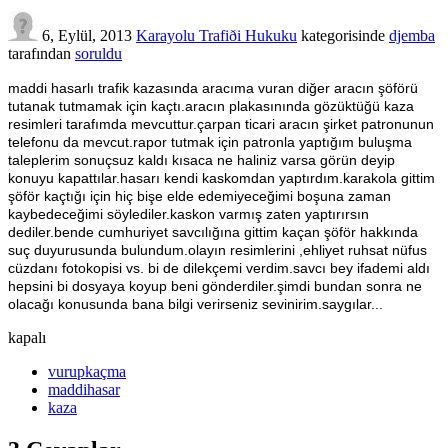
6, Eylül, 2013
Karayolu Trafiði Hukuku
kategorisinde
djemba
tarafından
soruldu
maddi hasarlı trafik kazasında aracıma vuran diğer aracın şöförü
tutanak tutmamak için kaçtı.aracın plakasınında gözüktüğü kaza
resimleri tarafımda mevcuttur.çarpan ticari aracın şirket patronunun
telefonu da mevcut.rapor tutmak için patronla yaptığım buluşma
taleplerim sonuçsuz kaldı kısaca ne haliniz varsa görün deyip
konuyu kapattılar.hasarı kendi kaskomdan yaptırdım.karakola gittim
şöför kaçtığı için hiç bişe elde edemiyeceğimi boşuna zaman
kaybedeceğimi söylediler.kaskon varmış zaten yaptırırsın
dediler.bende cumhuriyet savcılığına gittim kaçan şöför hakkında
suç duyurusunda bulundum.olayın resimlerini ,ehliyet ruhsat nüfus
cüzdanı fotokopisi vs. bi de dilekçemi verdim.savcı bey ifademi aldı
hepsini bi dosyaya koyup beni gönderdiler.şimdi bundan sonra ne
olacağı konusunda bana bilgi verirseniz sevinirim.saygılar...
kapalı
vurupkaçma
maddihasar
kaza