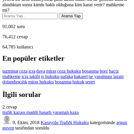
alındıktan sonra kimin haklı olduğuna kim karar verir? mahkeme
mi?
91,002
soru
76,412
cevap
64,785
kullanıcı
En popüler etiketler
tazminat
ceza
icra
dava
miras
ceza hukuku
boşanma
borç
haciz
mahkeme
icra takibi
iş hukuku
nafaka
hakaret
ne yapılması lazım
dolandırıcılık
miras hukuku
bosanma
hukuk
senet
İlgili sorular
2
cevap
trafik kazası maddi hasarlı yaramalı kaza
9, Ekim, 2018
Karayolu Trafiði Hukuku
kategorisinde
argun
guven
tarafından
soruldu