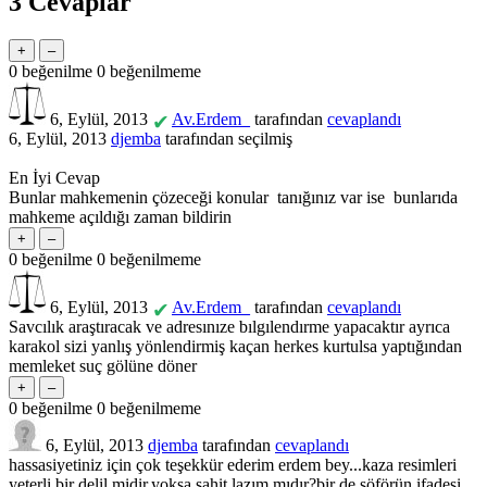
3
Cevaplar
0
beğenilme
0
beğenilmeme
6, Eylül, 2013
Av.Erdem_
tarafından
cevaplandı
✔
6, Eylül, 2013
djemba
tarafından
seçilmiş
En İyi Cevap
Bunlar mahkemenin çözeceği konular tanığınız var ise bunlarıda
mahkeme açıldığı zaman bildirin
0
beğenilme
0
beğenilmeme
6, Eylül, 2013
Av.Erdem_
tarafından
cevaplandı
✔
Savcılık araştıracak ve adresınıze bılgılendırme yapacaktır ayrıca
karakol sizi yanlış yönlendirmiş kaçan herkes kurtulsa yaptığından
memleket suç gölüne döner
0
beğenilme
0
beğenilmeme
6, Eylül, 2013
djemba
tarafından
cevaplandı
hassasiyetiniz için çok teşekkür ederim erdem bey...kaza resimleri
yeterli bir delil midir,yoksa şahit lazım mıdır?bir de şöförün ifadesi