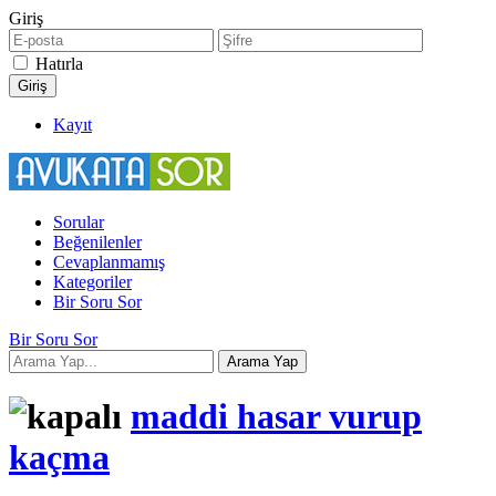
Giriş
Hatırla
Kayıt
Sorular
Beğenilenler
Cevaplanmamış
Kategoriler
Bir Soru Sor
Bir Soru Sor
maddi hasar vurup
kaçma