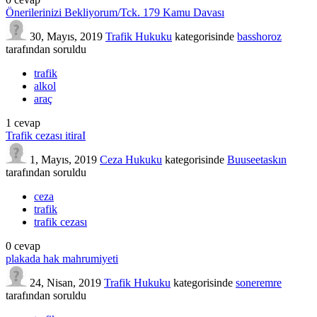
Önerilerinizi Bekliyorum/Tck. 179 Kamu Davası
30, Mayıs, 2019
Trafik Hukuku
kategorisinde
basshoroz
tarafından
soruldu
trafik
alkol
araç
1
cevap
Trafik cezası itiraI
1, Mayıs, 2019
Ceza Hukuku
kategorisinde
Buuseetaskın
tarafından
soruldu
ceza
trafik
trafik cezası
0
cevap
plakada hak mahrumiyeti
24, Nisan, 2019
Trafik Hukuku
kategorisinde
soneremre
tarafından
soruldu