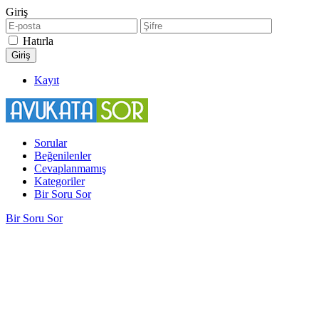
Giriş
Hatırla
Kayıt
Sorular
Beğenilenler
Cevaplanmamış
Kategoriler
Bir Soru Sor
Bir Soru Sor