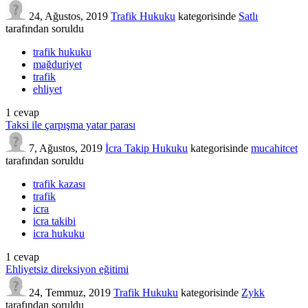
24, Ağustos, 2019
Trafik Hukuku
kategorisinde
Satlı
tarafından
soruldu
trafik hukuku
mağduriyet
trafik
ehliyet
1
cevap
Taksi ile çarpışma yatar parası
7, Ağustos, 2019
İcra Takip Hukuku
kategorisinde
mucahitcet
tarafından
soruldu
trafik kazası
trafik
icra
icra takibi
icra hukuku
1
cevap
Ehliyetsiz direksiyon eğitimi
24, Temmuz, 2019
Trafik Hukuku
kategorisinde
Zykk
tarafından
soruldu