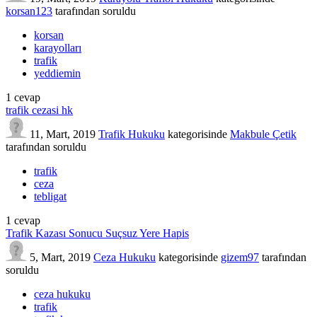
korsan123
tarafından
soruldu
korsan
karayolları
trafik
yeddiemin
1
cevap
trafik cezasi hk
11, Mart, 2019
Trafik Hukuku
kategorisinde
Makbule Çetik
tarafından
soruldu
trafik
ceza
tebligat
1
cevap
Trafik Kazası Sonucu Suçsuz Yere Hapis
5, Mart, 2019
Ceza Hukuku
kategorisinde
gizem97
tarafından
soruldu
ceza hukuku
trafik