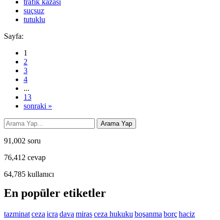
trafik kazası
suçsuz
tutuklu
Sayfa:
1
2
3
4
...
13
sonraki »
91,002
soru
76,412
cevap
64,785
kullanıcı
En popüler etiketler
tazminat
ceza
icra
dava
miras
ceza hukuku
boşanma
borç
haciz