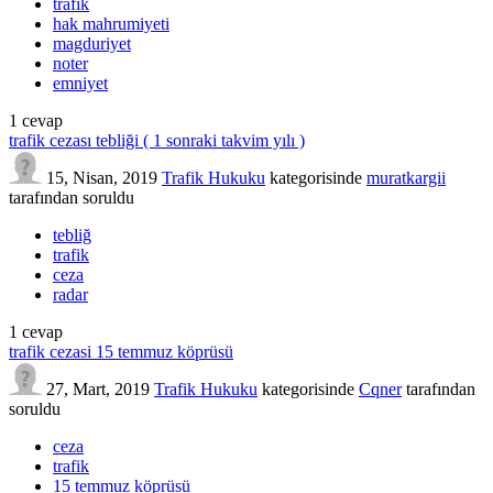
trafik
hak mahrumiyeti
magduriyet
noter
emniyet
1
cevap
trafik cezası tebliği ( 1 sonraki takvim yılı )
15, Nisan, 2019
Trafik Hukuku
kategorisinde
muratkargii
tarafından
soruldu
tebliğ
trafik
ceza
radar
1
cevap
trafik cezasi 15 temmuz köprüsü
27, Mart, 2019
Trafik Hukuku
kategorisinde
Cqner
tarafından
soruldu
ceza
trafik
15 temmuz köprüsü