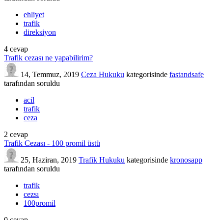
ehliyet
trafik
direksiyon
4
cevap
Trafik cezası ne yapabilirim?
14, Temmuz, 2019
Ceza Hukuku
kategorisinde
fastandsafe
tarafından
soruldu
acil
trafik
ceza
2
cevap
Trafik Cezası - 100 promil üstü
25, Haziran, 2019
Trafik Hukuku
kategorisinde
kronosapp
tarafından
soruldu
trafik
cezsı
100promil
0
cevap