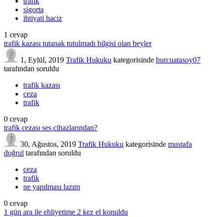
trafik
sigorta
ihtiyati haciz
1
cevap
trafik kazası tutanak tutulmadı bilgisi olan beyler
1, Eylül, 2019
Trafik Hukuku
kategorisinde
burcuatasoy07
tarafından
soruldu
trafik kazası
ceza
trafik
0
cevap
trafik cezası ses cihazlarından?
30, Ağustos, 2019
Trafik Hukuku
kategorisinde
mustafa
doğrul
tarafından
soruldu
ceza
trafik
ne yapılması lazım
0
cevap
1 gün ara ile ehliyetime 2 kez el konuldu