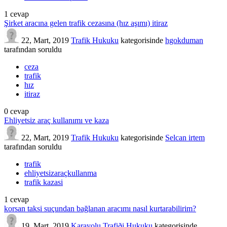
1
cevap
Şirket aracına gelen trafik cezasına (hız aşımı) itiraz
22, Mart, 2019
Trafik Hukuku
kategorisinde
hgokduman
tarafından
soruldu
ceza
trafik
hız
itiraz
0
cevap
Ehliyetsiz araç kullanımı ve kaza
22, Mart, 2019
Trafik Hukuku
kategorisinde
Selcan irtem
tarafından
soruldu
trafik
ehliyetsizaraçkullanma
trafik kazasi
1
cevap
korsan taksi suçundan bağlanan aracımı nasıl kurtarabilirim?
19, Mart, 2019
Karayolu Trafiði Hukuku
kategorisinde