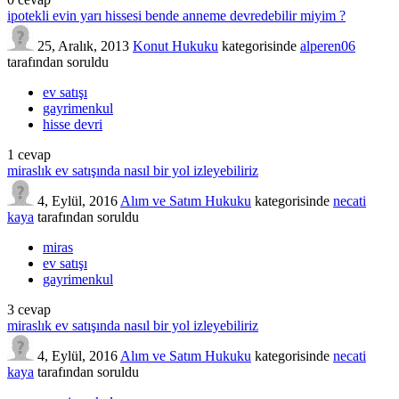
ipotekli evin yarı hissesi bende anneme devredebilir miyim ?
25, Aralık, 2013
Konut Hukuku
kategorisinde
alperen06
tarafından
soruldu
ev satışı
gayrimenkul
hisse devri
1
cevap
miraslık ev satışında nasıl bir yol izleyebiliriz
4, Eylül, 2016
Alım ve Satım Hukuku
kategorisinde
necati
kaya
tarafından
soruldu
miras
ev satışı
gayrimenkul
3
cevap
miraslık ev satışında nasıl bir yol izleyebiliriz
4, Eylül, 2016
Alım ve Satım Hukuku
kategorisinde
necati
kaya
tarafından
soruldu