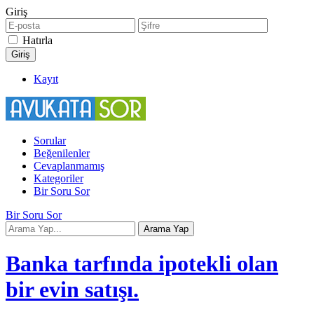
Giriş
Hatırla
Kayıt
Sorular
Beğenilenler
Cevaplanmamış
Kategoriler
Bir Soru Sor
Bir Soru Sor
Banka tarfında ipotekli olan
bir evin satışı.