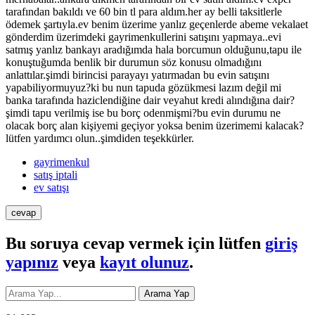
tarafından bakıldı ve 60 bin tl para aldım.her ay belli taksitlerle
ödemek şartıyla.ev benim üzerime yanlız geçenlerde abeme vekalaet
gönderdim üzerimdeki gayrimenkullerini satışını yapmaya..evi
satmış yanlız bankayı aradığımda hala borcumun olduğunu,tapu ile
konuştuğumda benlik bir durumun söz konusu olmadığını
anlattılar.şimdi birincisi parayayı yatırmadan bu evin satışını
yapabiliyormuyuz?ki bu nun tapuda gözükmesi lazım değil mi
banka tarafında haziclendiğine dair veyahut kredi alındığına dair?
şimdi tapu verilmiş ise bu borç odenmişmi?bu evin durumu ne
olacak borç alan kişiyemi geçiyor yoksa benim üzerimemi kalacak?
lütfen yardımcı olun..şimdiden teşekkürler.
gayrimenkul
satış iptali
ev satışı
Bu soruya cevap vermek için lütfen
giriş
yapınız
veya
kayıt olunuz
.