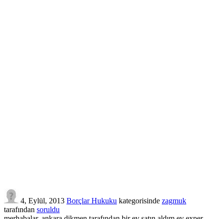
4, Eylül, 2013
Borçlar Hukuku
kategorisinde
zagmuk
tarafından
soruldu
merhabalar..ankara dikmen tarafından bir ev satın aldım.ev exper