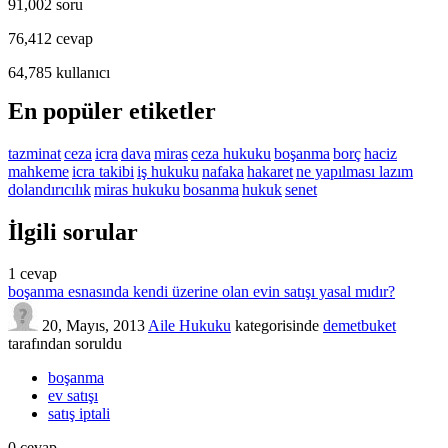
91,002
soru
76,412
cevap
64,785
kullanıcı
En popüler etiketler
tazminat
ceza
icra
dava
miras
ceza hukuku
boşanma
borç
haciz
mahkeme
icra takibi
iş hukuku
nafaka
hakaret
ne yapılması lazım
dolandırıcılık
miras hukuku
bosanma
hukuk
senet
İlgili sorular
1
cevap
boşanma esnasında kendi üzerine olan evin satışı yasal mıdır?
20, Mayıs, 2013
Aile Hukuku
kategorisinde
demetbuket
tarafından
soruldu
boşanma
ev satışı
satış iptali
0
cevap