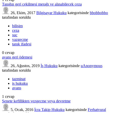
Tanığın geri çekilmesi merağı ve alınabilecek ceza
26, Ekim, 2017
Bilgisayar Hukuku
kategorisinde
bbobbobbo
tarafından
soruldu
bilişim
ceza
suc
vazgecme
tanık ifadesi
0
cevap
avans geri ödemesi
26, Ağustos, 2019
İş Hukuku
kategorisinde
uAnonymous
tarafından
soruldu
tazminat
iş hukuku
avans
1
cevap
Senete kefillikten vezgecme veya devretme
5, Ocak, 2016
İcra Takip Hukuku
kategorisinde
Ferhatvural