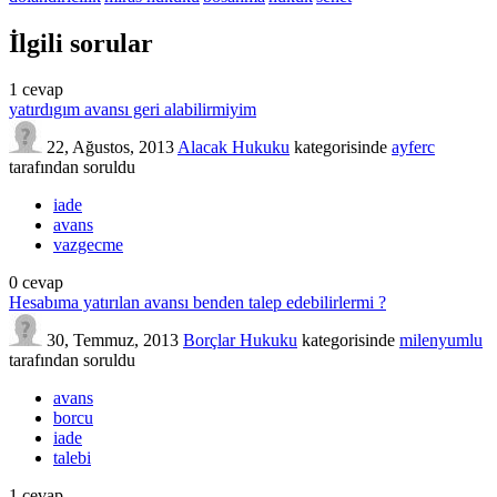
İlgili sorular
1
cevap
yatırdıgım avansı geri alabilirmiyim
22, Ağustos, 2013
Alacak Hukuku
kategorisinde
ayferc
tarafından
soruldu
iade
avans
vazgecme
0
cevap
Hesabıma yatırılan avansı benden talep edebilirlermi ?
30, Temmuz, 2013
Borçlar Hukuku
kategorisinde
milenyumlu
tarafından
soruldu
avans
borcu
iade
talebi
1
cevap