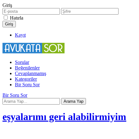
Giriş
Hatırla
Kayıt
Sorular
Beğenilenler
Cevaplanmamış
Kategoriler
Bir Soru Sor
Bir Soru Sor
eşyalarımı geri alabilirmiyim