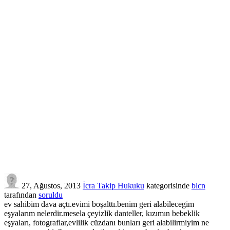
27, Ağustos, 2013
İcra Takip Hukuku
kategorisinde
blcn
tarafından
soruldu
ev sahibim dava açtı.evimi boşalttı.benim geri alabilecegim
eşyalarım nelerdir.mesela çeyizlik danteller, kızımın bebeklik
eşyaları, fotograflar,evlilik cüzdanı bunları geri alabilirmiyim ne