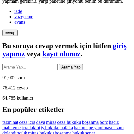
yapmam gerekir.3. yargı paketine giriyomu benim bu durumum.
iade
vazgecme
avans
Bu soruya cevap vermek için lütfen
giriş
yapınız
veya
kayıt olunuz
.
91,002
soru
76,412
cevap
64,785
kullanıcı
En popüler etiketler
tazminat
ceza
icra
dava
miras
ceza hukuku
boşanma
borç
haciz
mahkeme
icra takibi
iş hukuku
nafaka
hakaret
ne yapılması lazım
dolandırıcılık
miras hukuku
bosanma
hukuk
senet