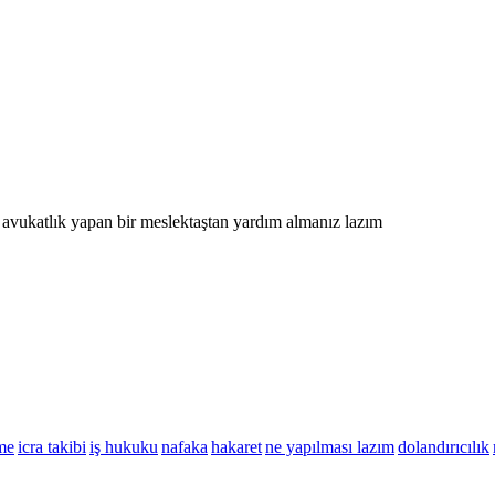
e avukatlık yapan bir meslektaştan yardım almanız lazım
me
icra takibi
iş hukuku
nafaka
hakaret
ne yapılması lazım
dolandırıcılık