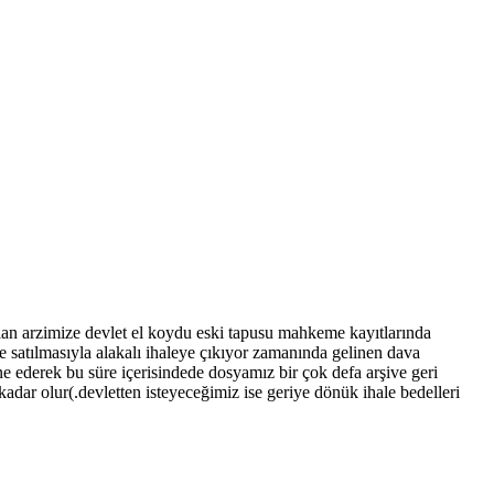
ı olan arzimize devlet el koydu eski tapusu mahkeme kayıtlarında
e satılmasıyla alakalı ihaleye çıkıyor zamanında gelinen dava
ne ederek bu süre içerisindede dosyamız bir çok defa arşive geri
dar olur(.devletten isteyeceğimiz ise geriye dönük ihale bedelleri