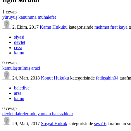
1
cevap
yürüyüş kanununa muhalefet
2, Ekim, 2017
Kamu Hukuku
kategorisinde
mehmet fırat kaya
t
siyasi
devlet
ceza
kamu
0
cevap
kamulaştırılmış arazi
24, Mart, 2018
Konut Hukuku
kategorisinde
fatihşahin04
tarafı
belediye
arsa
kamu
0
cevap
devlet dairelerinde yapılan haksızlıklar
29, Mart, 2017
Sosyal Hukuk
kategorisinde
sesa16
tarafından
s