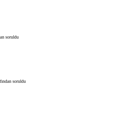
dan
soruldu
afından
soruldu