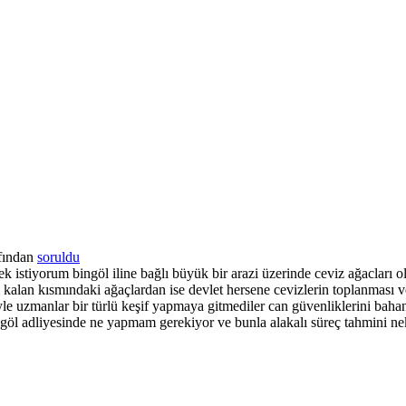
fından
soruldu
inmek istiyorum bingöl iline bağlı büyük bir arazi üzerinde ceviz ağaclar
kalan kısmındaki ağaçlardan ise devlet hersene cevizlerin toplanması v
yle uzmanlar bir türlü keşif yapmaya gitmediler can güvenliklerini baha
göl adliyesinde ne yapmam gerekiyor ve bunla alakalı süreç tahmini neka