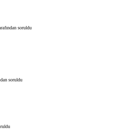
arafından
soruldu
ndan
soruldu
oruldu