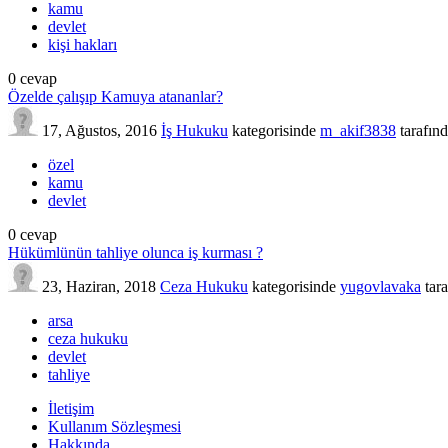
kamu
devlet
kişi hakları
0
cevap
Özelde çalışıp Kamuya atananlar?
17, Ağustos, 2016
İş Hukuku
kategorisinde
m_akif3838
tarafın
özel
kamu
devlet
0
cevap
Hükümlünün tahliye olunca iş kurması ?
23, Haziran, 2018
Ceza Hukuku
kategorisinde
yugovlavaka
tar
arsa
ceza hukuku
devlet
tahliye
İletişim
Kullanım Sözleşmesi
Hakkında