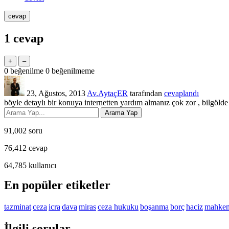
1
cevap
0
beğenilme
0
beğenilmeme
23, Ağustos, 2013
Av.AytaçER
tarafından
cevaplandı
böyle detaylı bir konuya internetten yardım almanız çok zor , bilgöld
91,002
soru
76,412
cevap
64,785
kullanıcı
En popüler etiketler
tazminat
ceza
icra
dava
miras
ceza hukuku
boşanma
borç
haciz
mahke
İlgili sorular