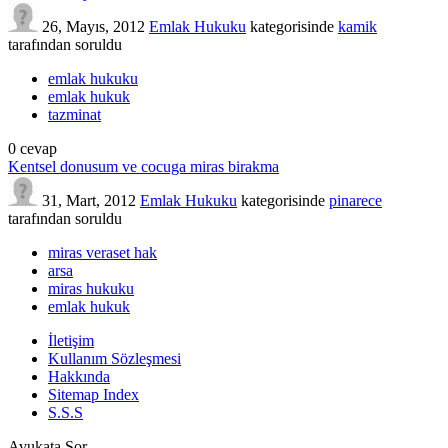
26, Mayıs, 2012
Emlak Hukuku
kategorisinde
kamik
tarafından
soruldu
emlak hukuku
emlak hukuk
tazminat
0
cevap
Kentsel donusum ve cocuga miras birakma
31, Mart, 2012
Emlak Hukuku
kategorisinde
pinarece
tarafından
soruldu
miras veraset hak
arsa
miras hukuku
emlak hukuk
İletişim
Kullanım Sözleşmesi
Hakkında
Sitemap Index
S.S.S
Avukata Sor