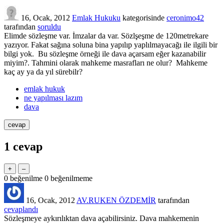
16, Ocak, 2012
Emlak Hukuku
kategorisinde
ceronimo42
tarafından
soruldu
Elimde sözleşme var. İmzalar da var. Sözlşeşme de 120metrekare
yazıyor. Fakat sağına soluna bina yapılıp yaplılmayacağı ile ilgili bir
bilgi yok. Bu sözleşme örneği ile dava açarsam eğer kazanabilir
miyim?. Tahmini olarak mahkeme masrafları ne olur? Mahkeme
kaç ay ya da yıl sürebilr?
emlak hukuk
ne yapılması lazım
dava
1
cevap
0
beğenilme
0
beğenilmeme
16, Ocak, 2012
AV.RUKEN ÖZDEMİR
tarafından
cevaplandı
Sözleşmeye aykırılıktan dava açabilirsiniz. Dava mahkemenin