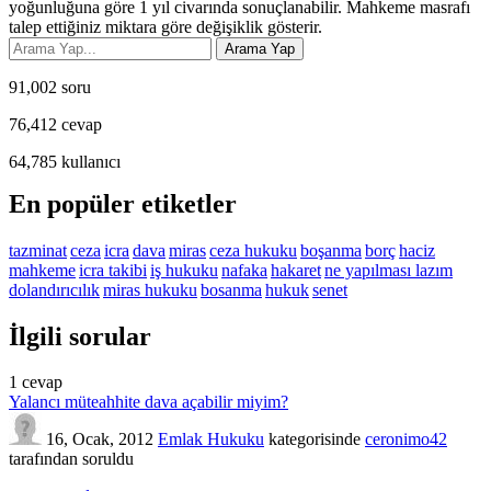
yoğunluğuna göre 1 yıl civarında sonuçlanabilir. Mahkeme masrafı
talep ettiğiniz miktara göre değişiklik gösterir.
91,002
soru
76,412
cevap
64,785
kullanıcı
En popüler etiketler
tazminat
ceza
icra
dava
miras
ceza hukuku
boşanma
borç
haciz
mahkeme
icra takibi
iş hukuku
nafaka
hakaret
ne yapılması lazım
dolandırıcılık
miras hukuku
bosanma
hukuk
senet
İlgili sorular
1
cevap
Yalancı müteahhite dava açabilir miyim?
16, Ocak, 2012
Emlak Hukuku
kategorisinde
ceronimo42
tarafından
soruldu