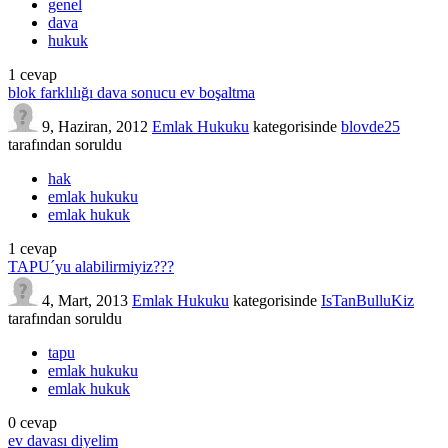
genel
dava
hukuk
1
cevap
blok farklılığı dava sonucu ev boşaltma
9, Haziran, 2012
Emlak Hukuku
kategorisinde
blovde25
tarafından
soruldu
hak
emlak hukuku
emlak hukuk
1
cevap
TAPU´yu alabilirmiyiz???
4, Mart, 2013
Emlak Hukuku
kategorisinde
IsTanBulluKiz
tarafından
soruldu
tapu
emlak hukuku
emlak hukuk
0
cevap
ev davası diyelim