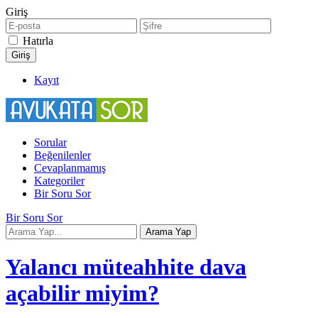
Giriş
Hatırla
Kayıt
Sorular
Beğenilenler
Cevaplanmamış
Kategoriler
Bir Soru Sor
Bir Soru Sor
Yalancı müteahhite dava
açabilir miyim?