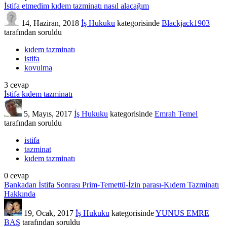
İstifa etmedim kıdem tazminatı nasıl alacağım
14, Haziran, 2018
İş Hukuku
kategorisinde
Blackjack1903
tarafından
soruldu
kıdem tazminatı
istifa
kovulma
3
cevap
İstifa kıdem tazminatı
5, Mayıs, 2017
İş Hukuku
kategorisinde
Emrah Temel
tarafından
soruldu
istifa
tazminat
kıdem tazminatı
0
cevap
Bankadan İstifa Sonrası Prim-Temettü-İzin parası-Kıdem Tazminatı
Hakkında
19, Ocak, 2017
İş Hukuku
kategorisinde
YUNUS EMRE
BAŞ
tarafından
soruldu