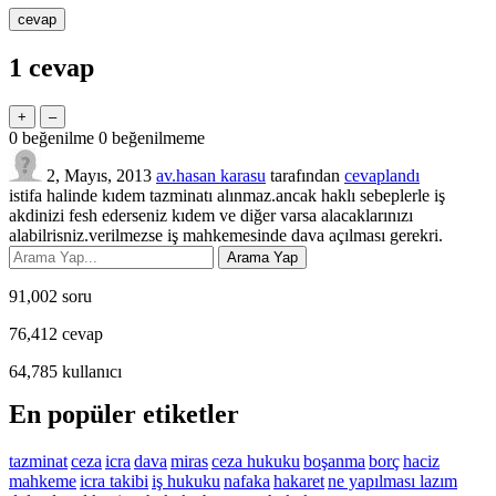
1
cevap
0
beğenilme
0
beğenilmeme
2, Mayıs, 2013
av.hasan karasu
tarafından
cevaplandı
istifa halinde kıdem tazminatı alınmaz.ancak haklı sebeplerle iş
akdinizi fesh ederseniz kıdem ve diğer varsa alacaklarınızı
alabilrisniz.verilmezse iş mahkemesinde dava açılması gerekri.
91,002
soru
76,412
cevap
64,785
kullanıcı
En popüler etiketler
tazminat
ceza
icra
dava
miras
ceza hukuku
boşanma
borç
haciz
mahkeme
icra takibi
iş hukuku
nafaka
hakaret
ne yapılması lazım