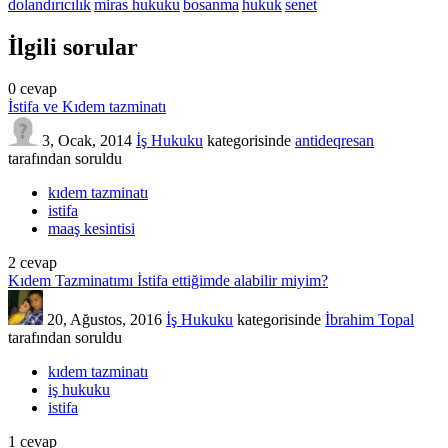
dolandırıcılık
miras hukuku
bosanma
hukuk
senet
İlgili sorular
0
cevap
İstifa ve Kıdem tazminatı
3, Ocak, 2014
İş Hukuku
kategorisinde
antideqresan
tarafından
soruldu
kıdem tazminatı
istifa
maaş kesintisi
2
cevap
Kıdem Tazminatımı İstifa ettiğimde alabilir miyim?
20, Ağustos, 2016
İş Hukuku
kategorisinde
İbrahim Topal
tarafından
soruldu
kıdem tazminatı
iş hukuku
istifa
1
cevap