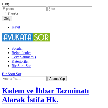
Giriş
Hatırla
Kayıt
Sorular
Beğenilenler
Cevaplanmamış
Kategoriler
Bir Soru Sor
Bir Soru Sor
Kıdem ve İhbar Tazminatı
Alarak İstifa Hk.