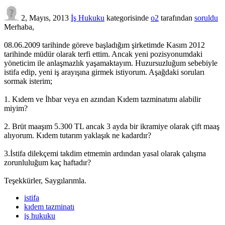
2, Mayıs, 2013
İş Hukuku
kategorisinde
o2
tarafından
soruldu
Merhaba,
08.06.2009 tarihinde göreve başladığım şirketimde Kasım 2012
tarihinde müdür olarak terfi ettim. Ancak yeni pozisyonumdaki
yöneticim ile anlaşmazlık yaşamaktayım. Huzursuzluğum sebebiyle
istifa edip, yeni iş arayışına girmek istiyorum. Aşağdaki soruları
sormak isterim;
1. Kıdem ve İhbar veya en azından Kıdem tazminatımı alabilir
miyim?
2. Brüt maaşım 5.300 TL ancak 3 ayda bir ikramiye olarak çift maaş
alıyorum. Kıdem tutarım yaklaşık ne kadardır?
3.İstifa dilekçemi takdim etmemin ardından yasal olarak çalışma
zorunluluğum kaç haftadır?
Teşekkürler, Saygılarımla.
istifa
kıdem tazminatı
iş hukuku