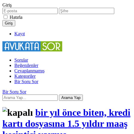
Giriş
Hatırla
Kayıt
Sorular
Beğenilenler
Cevaplanmamış
Kategoriler
Bir Soru Sor
Bir Soru Sor
bir yıl önce biten, kredi
kartı dosyasına 1.5 yıldır maaş