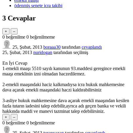
emekli maaşı
ödenmiş senete icra takibi
3
Cevaplar
0
beğenilme
0
beğenilmeme
25, Şubat, 2013
boraaa30
tarafından
cevaplandı
25, Şubat, 2013
nuridogan
tarafından
seçilmiş
En İyi Cevap
1-emekli maaşı 5510 sayılı kanunun 93.maddesi geregince emekli
maaşı emeklinin izni olmadan haczedilemez.
2-emekli maaşındaki haciz kalkmadıysa icra hukuk mahkemesine
dava açarak emekli maaşındaki haczi kaldırabilirsiniz
3-asliye hukuk mahkemesine dava açarak emekli maaşından kesilen
fazla tutarın iadesini talep edebilir,ayrıca adı geçen banka ve vekili
hakkında maddi ve manevi tazminat talep edebilirsiniz.
0
beğenilme
0
beğenilmeme
25, Şubat, 2013
turanyazan
tarafından
cevaplandı