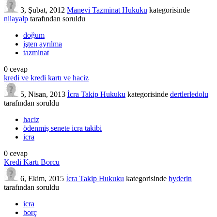
3, Şubat, 2012
Manevi Tazminat Hukuku
kategorisinde
nilayalp
tarafından
soruldu
doğum
işten ayrılma
tazminat
0
cevap
kredi ve kredi kartı ve haciz
5, Nisan, 2013
İcra Takip Hukuku
kategorisinde
dertlerledolu
tarafından
soruldu
haciz
ödenmiş senete icra takibi
icra
0
cevap
Kredi Kartı Borcu
6, Ekim, 2015
İcra Takip Hukuku
kategorisinde
byderin
tarafından
soruldu
icra
borç