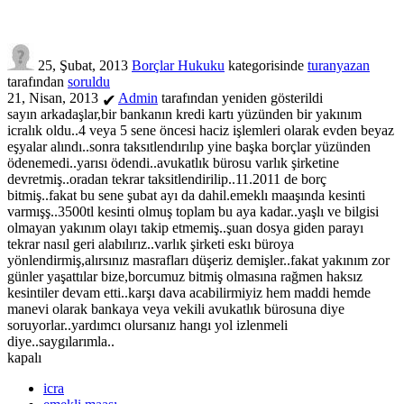
25, Şubat, 2013
Borçlar Hukuku
kategorisinde
turanyazan
tarafından
soruldu
21, Nisan, 2013
Admin
tarafından
yeniden gösterildi
✔
sayın arkadaşlar,bir bankanın kredi kartı yüzünden bir yakınım
icralık oldu..4 veya 5 sene öncesi haciz işlemleri olarak evden beyaz
eşyalar alındı..sonra taksıtlendırılıp yine başka borçlar yüzünden
ödenemedi..yarısı ödendi..avukatlık bürosu varlık şirketine
devretmiş..oradan tekrar taksitlendirilip..11.2011 de borç
bitmiş..fakat bu sene şubat ayı da dahil.emeklı maaşında kesinti
varmışş..3500tl kesinti olmuş toplam bu aya kadar..yaşlı ve bilgisi
olmayan yakınım olayı takip etmemiş..şuan dosya giden parayı
tekrar nasıl geri alabılırız..varlık şirketi eskı büroya
yönlendirmiş,alırsınız masrafları düşeriz demişler..fakat yakınım zor
günler yaşattılar bize,borcumuz bitmiş olmasına rağmen haksız
kesintiler devam etti..karşı dava acabilirmiyiz hem maddi hemde
manevi olarak bankaya veya vekili avukatlık bürosuna diye
soruyorlar..yardımcı olursanız hangı yol izlenmeli
diye..saygılarımla..
kapalı
icra