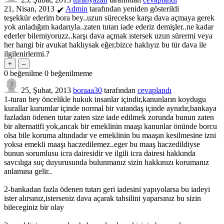
21, Nisan, 2013
Admin
tarafından
yeniden gösterildi
✔
teşekkür ederim bora bey..uzun sürecekse karşı dava açmaya gerek
yok anladığım kadarıyla..zaten tutarı iade ederiz demişler..ne kadar
ederler bilemiyoruzz..karşı dava açmak ıstersek uzun sürermi veya
her hangi bir avukat haklıysak eğer,bizce haklıyız bu tür dava ile
ilgilenirlermi.?
0
beğenilme
0
beğenilmeme
25, Şubat, 2013
boraaa30
tarafından
cevaplandı
1-turan bey öncelikle hukuk insanlar içindir,kanunların koydugu
kurallar kurumlar içinde normal bir vatandaş içinde aynıdır,bankaya
fazladan ödenen tutar zaten size iade edilmek zorunda bunun zaten
bir alternatifi yok,ancak bir emeklinin maaşı kanunlar önünde borcu
olsa bile koruma altındadır ve emeklinin bu maaşın kesilmesine izni
yoksa emekli maaşı haczedilemez..eger bu maaş haczedildiyse
bunun sorumlusu icra dairesidir ve ilgili icra dairesi hakkında
savcılıga suç duyurusunda bulunmanız sizin hakkınızı korumanız
anlamına gelir..
2-bankadan fazla ödenen tutarı geri iadesini yapıyolarsa bu iadeyi
ister alırsınız,isterseniz dava açarak tahsilini yaparsınız bu sizin
bileceginiz bir olay