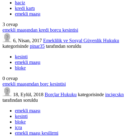
haciz
kredi kartı
emekli maaşı
3
cevap
emekli maaşından kredi borcu kesintisi
6, Nisan, 2017
Emeklilik ve Sosyal Güvenlik Hukuku
kategorisinde
pinar35
tarafından
soruldu
kesinti
emekli maaşı
bloke
0
cevap
emekli maaşımdan borç kesintisi
18, Eylül, 2018
Borçlar Hukuku
kategorisinde
incigcskn
tarafından
soruldu
emekli maaşı
kesinti
bloke
içra
emekli maaşı kesilirmi