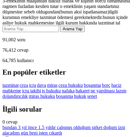
3-emeklinin maaşından haksız olarak ve kişinin borcu olmamasına
ragmen fazladan kesilen tutar o emeklinin yaşam standartınız
düşmesine sebeb oldugundan(bunun aksi ispatlanamaz)ilgili
kurumun emekliye tazminat ödemesi gerekmektedir.bunun içinde
asliye hukuk mahkemesine ilgili kurum hakkında tazminat tal
91,002
soru
76,412
cevap
64,785
kullanıcı
En popüler etiketler
tazminat
ceza
icra
dava
miras
ceza hukuku
boşanma
borç
haciz
mahkeme
icra takibi
iş hukuku
nafaka
hakaret
ne yapılması lazım
dolandırıcılık
miras hukuku
bosanma
hukuk
senet
İlgili sorular
0
cevap
bundan 3 yıl önce 1.5 yıldır çalışmış olduğum şirket doğum izni
alacağım gün beni işten çıkardı