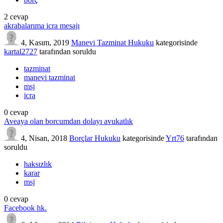
2
cevap
akrabalarıma icra mesajı
4, Kasım, 2019
Manevi Tazminat Hukuku
kategorisinde
kartal2727
tarafından
soruldu
tazminat
manevi tazminat
msj
icra
0
cevap
Aveaya olan borcumdan dolayı avukatlık
4, Nisan, 2018
Borçlar Hukuku
kategorisinde
Yrt76
tarafından
soruldu
haksızlık
karar
msj
0
cevap
Facebook hk.