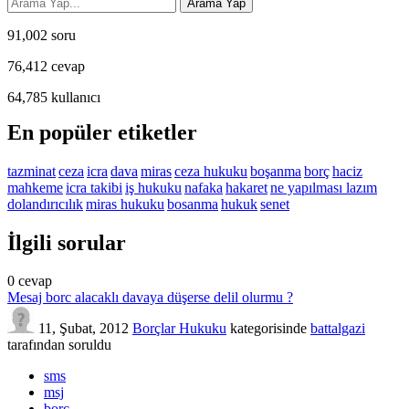
91,002
soru
76,412
cevap
64,785
kullanıcı
En popüler etiketler
tazminat
ceza
icra
dava
miras
ceza hukuku
boşanma
borç
haciz
mahkeme
icra takibi
iş hukuku
nafaka
hakaret
ne yapılması lazım
dolandırıcılık
miras hukuku
bosanma
hukuk
senet
İlgili sorular
0
cevap
Mesaj borc alacaklı davaya düşerse delil olurmu ?
11, Şubat, 2012
Borçlar Hukuku
kategorisinde
battalgazi
tarafından
soruldu
sms
msj
borç