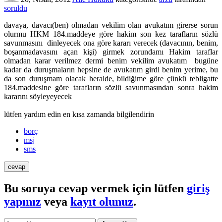
soruldu
davaya, davacı(ben) olmadan vekilim olan avukatım girerse sorun
olurmu HKM 184.maddeye göre hakim son kez tarafların sözlü
savunmasını dinleyecek ona göre kararı verecek (davacının, benim,
boşanmadavasını açan kişi) girmek zorundamı Hakim taraflar
olmadan karar verilmez dermi benim vekilim avukatım bugüne
kadar da duruşmaların hepsine de avukatım girdi benim yerime, bu
da son duruşmam olacak heralde, bildiğime göre çünkü tebligatte
184.maddesine göre tarafların sözlü savunmasından sonra hakim
kararını söyleyeyecek
lütfen yardım edin en kısa zamanda bilgilendirin
borç
msj
sms
Bu soruya cevap vermek için lütfen
giriş
yapınız
veya
kayıt olunuz
.