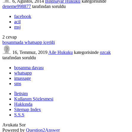
6, Ağustos, 2014
Bilgisayar Hukuku
kategorisinde
deneme998877
tarafından
soruldu
facebook
acil
msj
2
cevap
boşanmada whatsapp içeriği
16, Temmuz, 2019
Aile Hukuku
kategorisinde
ozcak
tarafından
soruldu
boşanma davası
whatsapp
imassage
sms
İletişim
Kullanım Sözleşmesi
Hakkında
Sitemap Index
S.S.S
Avukata Sor
Powered by
Question2Answer