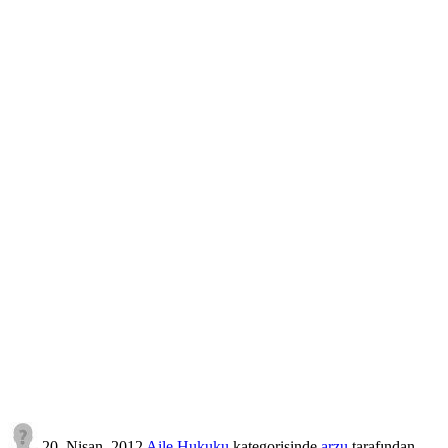
20, Nisan, 2012
Aile Hukuku
kategorisinde
arzu
tarafından