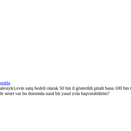
oruldu
lesiyle).evin satış bedeli olarak 50 bin tl gösterildi.şimdi bana 100 bi
e senet var bu durumda nasıl bir yasal yola başvurabilirim?