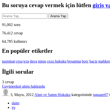
Bu soruya cevap vermek için lütfen
giriş y
91,002
soru
76,412
cevap
64,785
kullanıcı
En popüler etiketler
tazminat
ceza
icra
dava
miras
ceza hukuku
boşanma
borç
haciz
mahke
İlgili sorular
3
cevap
Gayimenkul alımı hakkında
3, Mayıs, 2012
Alım ve Satım Hukuku
kategorisinde
jaguare07
daire
ev