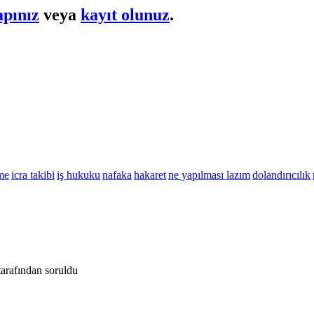
apınız
veya
kayıt olunuz
.
me
icra takibi
iş hukuku
nafaka
hakaret
ne yapılması lazım
dolandırıcılık
tarafından
soruldu