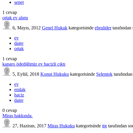
senet
1
cevap
ortak ev alımı
6, Mayıs, 2012
Genel Hukuk
kategorisinde
ebrulider
tarafından
ev
daire
ortak
1
cevap
kaparo ödediğimiz ev hacizli çıktı
5, Eylül, 2018
Konut Hukuku
kategorisinde
Selentok
tarafından
ev
emlak
haciz
daire
0
cevap
Miras hakkında.
27, Haziran, 2017
Miras Hukuku
kategorisinde
ttg
tarafından
so