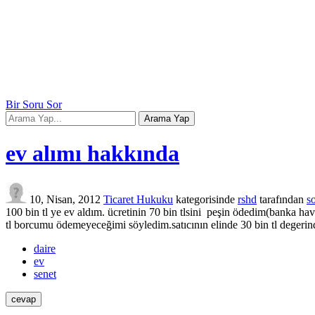
Bir Soru Sor
ev alımı hakkında
10, Nisan, 2012
Ticaret Hukuku
kategorisinde
rshd
tarafından
s
100 bin tl ye ev aldım. ücretinin 70 bin tlsini peşin ödedim(banka hava
tl borcumu ödemeyeceğimi söyledim.satıcının elinde 30 bin tl degerind
daire
ev
senet