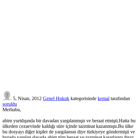
5, Nisan, 2012
Genel Hukuk
kategorisinde
kemal
tarafından
soruldu
Merhaba,
abim yurtdışında bir davadan yargılanmıştı ve beraat etmişti.Hatta bu
ülkeden cezaevinde kaldığı süre içinde tazminat kazanmıştı.Bu ülke
bu dosyayı diğer kişiler de yargılansın diye türkiyeye göndermişti ve
burada yapılan davada abim tüm beraat ve tazminat kararlarını ibraz