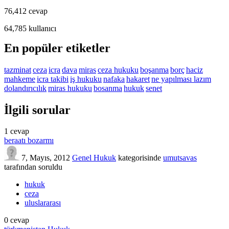
76,412
cevap
64,785
kullanıcı
En popüler etiketler
tazminat
ceza
icra
dava
miras
ceza hukuku
boşanma
borç
haciz
mahkeme
icra takibi
iş hukuku
nafaka
hakaret
ne yapılması lazım
dolandırıcılık
miras hukuku
bosanma
hukuk
senet
İlgili sorular
1
cevap
beraatı bozarmı
7, Mayıs, 2012
Genel Hukuk
kategorisinde
umutsavas
tarafından
soruldu
hukuk
ceza
uluslararası
0
cevap