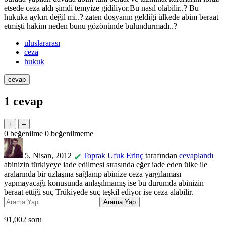
etsede ceza aldı şimdi temyize gidiliyor.Bu nasıl olabilir..? Bu
hukuka aykırı değil mi..? zaten dosyanın geldiği ülkede abim beraat
etmişti hakim neden bunu gözönünde bulundurmadı..?
uluslararası
ceza
hukuk
1
cevap
0
beğenilme
0
beğenilmeme
5, Nisan, 2012
Toprak Ufuk Erinç
tarafından
cevaplandı
✔
abinizin türkiyeye iade edilmesi sırasında eğer iade eden ülke ile
aralarında bir uzlaşma sağlanıp abinize ceza yargılaması
yapmayacağı konusunda anlaşılmamış ise bu durumda abinizin
beraat ettiği suç Trükiyede suç teşkil ediyor ise ceza alabilir.
91,002
soru