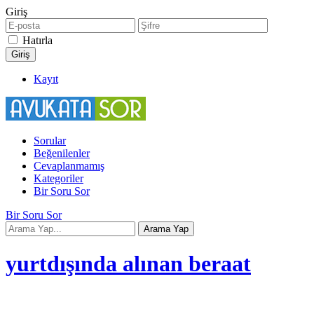
Giriş
Hatırla
Kayıt
Sorular
Beğenilenler
Cevaplanmamış
Kategoriler
Bir Soru Sor
Bir Soru Sor
yurtdışında alınan beraat