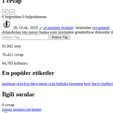
1
cevap
0
beğenilme
0
beğenilmeme
26, Ocak, 2019
av.mustafa bozkurt
tarafından
cevaplandı
✔
dolandırılan kişi parayı banka yolu üzerinden gönderdiyse dekontlar il
91,002
soru
76,412
cevap
64,785
kullanıcı
En popüler etiketler
tazminat
ceza
icra
dava
miras
ceza hukuku
boşanma
borç
haciz
mahke
İlgili sorular
0
cevap
izinsiz numara paylasımı