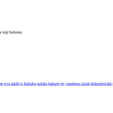
e kişi bulunur.
me
icra takibi
iş hukuku
nafaka
hakaret
ne yapılması lazım
dolandırıcılık