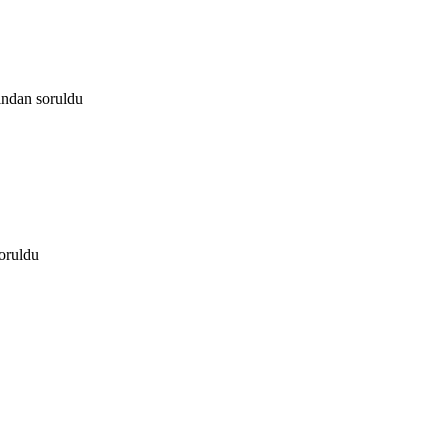
fından
soruldu
oruldu