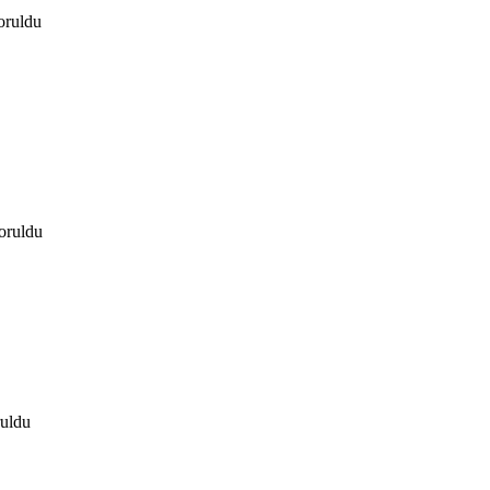
oruldu
oruldu
ruldu