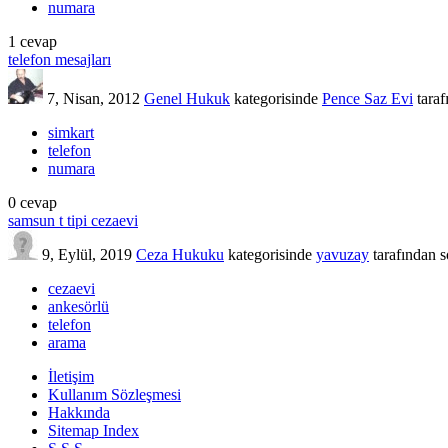
numara
1
cevap
telefon mesajları
7, Nisan, 2012
Genel Hukuk
kategorisinde
Pence Saz Evi
tara
simkart
telefon
numara
0
cevap
samsun t tipi cezaevi
9, Eylül, 2019
Ceza Hukuku
kategorisinde
yavuzay
tarafından
s
cezaevi
ankesörlü
telefon
arama
İletişim
Kullanım Sözleşmesi
Hakkında
Sitemap Index