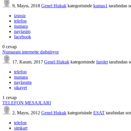
9, Mayıs, 2018
Genel Hukuk
kategorisinde
kumas1
tarafından
s
izinsiz
telefon
numara
paylasim
facebook
0
cevap
Numaram internette dağıtılıyor
17, Kasım, 2017
Genel Hukuk
kategorisinde
farolet
tarafından
s
telefon
numara
paylaşımı
şikayet
1
cevap
TELEFON MESAJLARI
2, Mayıs, 2012
Genel Hukuk
kategorisinde
ESAT
tarafından
so
telefon
simkart