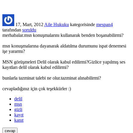
17, Mart, 2012
Aile Hukuku
kategorisinde
mespan4
tarafından
soruldu
merhabalar.msn konuşmalarını kullanarak benden boşanabilirmi?
msn konuşmalarına dayanarak aldatılma durumunu ispat denemesi
işe yararmı?
MSN görüşmeleri Delil olarak kabul edilirmi?Gizlice yapılmış ses
kayıtları delil olarak kabul edilirmi?
bunlarla tazminat talebi ne olur.tazminat alınabilirmi?
cevapladığınız için çok teşekkürler :)
delil
msn
gizli
kayıt
kanıt