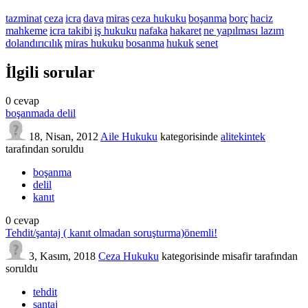
tazminat
ceza
icra
dava
miras
ceza hukuku
boşanma
borç
haciz
mahkeme
icra takibi
iş hukuku
nafaka
hakaret
ne yapılması lazım
dolandırıcılık
miras hukuku
bosanma
hukuk
senet
İlgili sorular
0
cevap
boşanmada delil
18, Nisan, 2012
Aile Hukuku
kategorisinde
alitekintek
tarafından
soruldu
boşanma
delil
kanıt
0
cevap
Tehdit/şantaj ( kanıt olmadan soruşturma)önemli!
3, Kasım, 2018
Ceza Hukuku
kategorisinde
misafir
tarafından
soruldu
tehdit
santaj