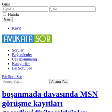
Giriş
Hatırla
Kayıt
Sorular
Beğenilenler
Cevaplanmamış
Kategoriler
Bir Soru Sor
Bir Soru Sor
boşanmada davasında MSN
görüşme kayıtları