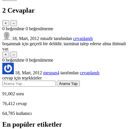
2
Cevaplar
0
beğenilme
0
beğenilmeme
18, Mart, 2012
misafir
tarafından
cevaplandı
boşanmak için geçerli bir delildir. tazminat talep ederse alma ihtimali
var.
0
beğenilme
0
beğenilmeme
18, Mart, 2012
mespan4
tarafından
cevaplandı
cevap için teşekkürler
91,002
soru
76,412
cevap
64,785
kullanıcı
En popüler etiketler