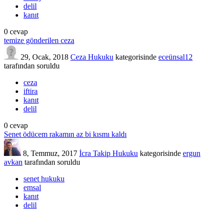
delil
kanıt
0
cevap
temize gönderilen ceza
29, Ocak, 2018
Ceza Hukuku
kategorisinde
eceünsal12
tarafından
soruldu
ceza
iftira
kanıt
delil
0
cevap
Senet ödücem rakamın az bi kısmı kaldı
8, Temmuz, 2017
İcra Takip Hukuku
kategorisinde
ergun
avkan
tarafından
soruldu
senet hukuku
emsal
kanıt
delil