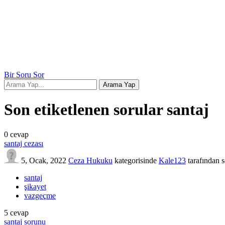
Bir Soru Sor
Son etiketlenen sorular santaj
0
cevap
santaj cezası
5, Ocak, 2022
Ceza Hukuku
kategorisinde
Kale123
tarafından
s
santaj
şikayet
vazgeçme
5
cevap
santaj sorunu