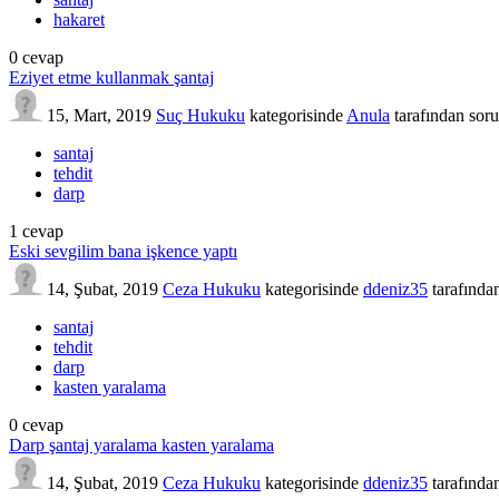
hakaret
0
cevap
Eziyet etme kullanmak şantaj
15, Mart, 2019
Suç Hukuku
kategorisinde
Anula
tarafından
soru
santaj
tehdit
darp
1
cevap
Eski sevgilim bana işkence yaptı
14, Şubat, 2019
Ceza Hukuku
kategorisinde
ddeniz35
tarafında
santaj
tehdit
darp
kasten yaralama
0
cevap
Darp şantaj yaralama kasten yaralama
14, Şubat, 2019
Ceza Hukuku
kategorisinde
ddeniz35
tarafında