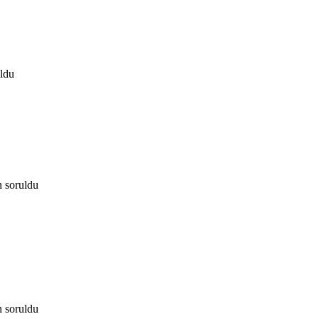
ldu
n
soruldu
n
soruldu