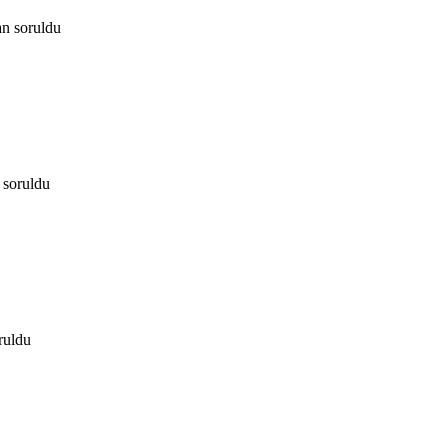
an
soruldu
soruldu
ruldu