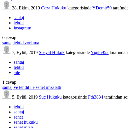
28, Ekim, 2019
Ceza Hukuku
kategorisinde
YDemir50
tarafınd
santaj
tehdit
instagram
0
cevap
santaj tehtid zorlama
7, Eylül, 2019
Sosyal Hukuk
kategorisinde
Yigit6952
tarafından
santaj
tehtid
aile
1
cevap
şantaj ve tehdit ile senet imzalattı
5, Eylül, 2019
Suç Hukuku
kategorisinde
Fth3834
tarafından
so
tehdit
santaj
senet
senet hukuku
senet iptali