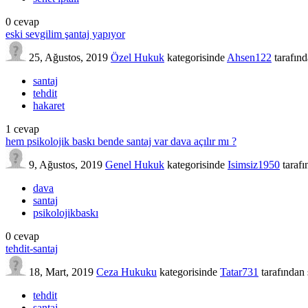
0
cevap
eski sevgilim şantaj yapıyor
25, Ağustos, 2019
Özel Hukuk
kategorisinde
Ahsen122
tarafın
santaj
tehdit
hakaret
1
cevap
hem psikolojik baskı bende santaj var dava açılır mı ?
9, Ağustos, 2019
Genel Hukuk
kategorisinde
Isimsiz1950
taraf
dava
santaj
psikolojikbaskı
0
cevap
tehdit-santaj
18, Mart, 2019
Ceza Hukuku
kategorisinde
Tatar731
tarafından
tehdit
santaj