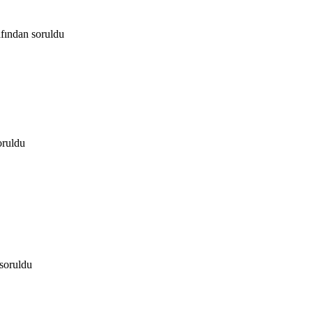
afından
soruldu
oruldu
soruldu