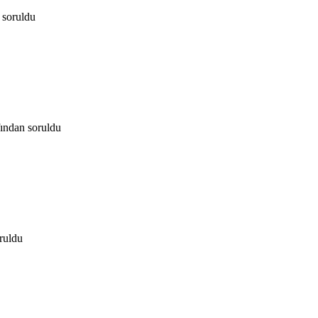
soruldu
fından
soruldu
ruldu