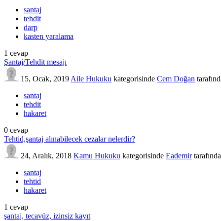
santaj
tehdit
darp
kasten yaralama
1
cevap
Şantaj/Tehdit mesajı
15, Ocak, 2019
Aile Hukuku
kategorisinde
Cem Doğan
tarafın
santaj
tehdit
hakaret
0
cevap
Tehtid,şantaj alınabilecek cezalar nelerdir?
24, Aralık, 2018
Kamu Hukuku
kategorisinde
Eademir
tarafınd
santaj
tehtid
hakaret
1
cevap
şantaj, tecavüz, izinsiz kayıt