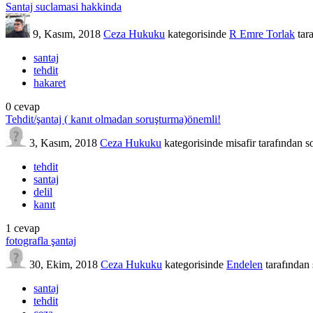
Santaj suclamasi hakkinda
9, Kasım, 2018
Ceza Hukuku
kategorisinde
R Emre Torlak
tar
santaj
tehdit
hakaret
0
cevap
Tehdit/şantaj ( kanıt olmadan soruşturma)önemli!
3, Kasım, 2018
Ceza Hukuku
kategorisinde
misafir
tarafından
s
tehdit
santaj
delil
kanıt
1
cevap
fotografla şantaj
30, Ekim, 2018
Ceza Hukuku
kategorisinde
Endelen
tarafından
santaj
tehdit