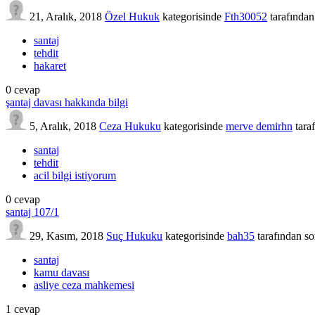
21, Aralık, 2018
Özel Hukuk
kategorisinde
Fth30052
tarafından
santaj
tehdit
hakaret
0
cevap
şantaj davası hakkında bilgi
5, Aralık, 2018
Ceza Hukuku
kategorisinde
merve demirhn
tara
santaj
tehdit
acil bilgi istiyorum
0
cevap
santaj 107/1
29, Kasım, 2018
Suç Hukuku
kategorisinde
bah35
tarafından
so
santaj
kamu davası
asliye ceza mahkemesi
1
cevap