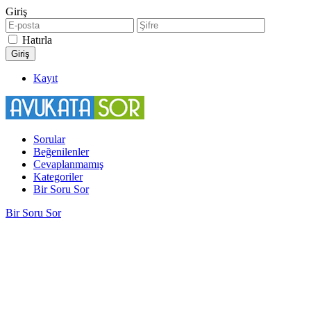
Giriş
Hatırla
Kayıt
Sorular
Beğenilenler
Cevaplanmamış
Kategoriler
Bir Soru Sor
Bir Soru Sor