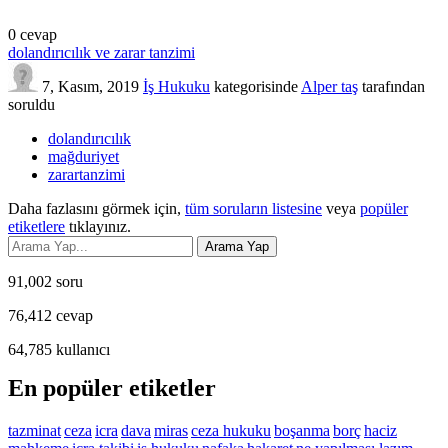
0
cevap
dolandırıcılık ve zarar tanzimi
7, Kasım, 2019
İş Hukuku
kategorisinde
Alper taş
tarafından
soruldu
dolandırıcılık
mağduriyet
zarartanzimi
Daha fazlasını görmek için,
tüm soruların listesine
veya
popüler
etiketlere
tıklayınız.
91,002
soru
76,412
cevap
64,785
kullanıcı
En popüler etiketler
tazminat
ceza
icra
dava
miras
ceza hukuku
boşanma
borç
haciz