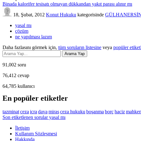
Binada kalorifer tesisatı olmayan dükkandan yakıt parası alınır mı
18, Şubat, 2012
Konut Hukuku
kategorisinde
GÜLHANERSİ
yasal mı
çözüm
ne yapılması lazım
Daha fazlasını görmek için,
tüm soruların listesine
veya
popüler etiket
91,002
soru
76,412
cevap
64,785
kullanıcı
En popüler etiketler
tazminat
ceza
icra
dava
miras
ceza hukuku
boşanma
borç
haciz
mahke
Son etiketlenen sorular yasal mı
İletişim
Kullanım Sözleşmesi
Hakkında