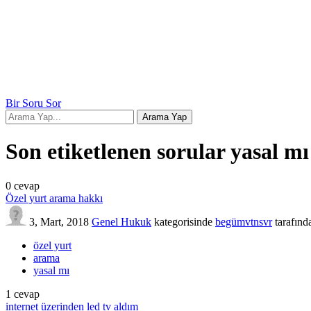
Bir Soru Sor
Son etiketlenen sorular yasal mı
0
cevap
Özel yurt arama hakkı
3, Mart, 2018
Genel Hukuk
kategorisinde
begümvtnsvr
tarafınd
özel yurt
arama
yasal mı
1
cevap
internet üzerinden led tv aldım