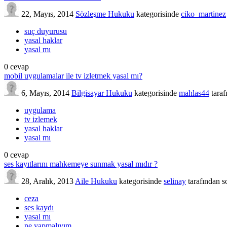
22, Mayıs, 2014
Sözleşme Hukuku
kategorisinde
ciko_martinez
suç duyurusu
yasal haklar
yasal mı
0
cevap
mobil uygulamalar ile tv izletmek yasal mı?
6, Mayıs, 2014
Bilgisayar Hukuku
kategorisinde
mahlas44
tara
uygulama
tv izlemek
yasal haklar
yasal mı
0
cevap
ses kayıtlarını mahkemeye sunmak yasal mıdır ?
28, Aralık, 2013
Aile Hukuku
kategorisinde
selinay
tarafından
s
ceza
ses kaydı
yasal mı
ne yapmalıyım