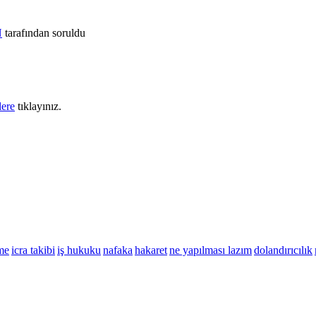
N
tarafından
soruldu
lere
tıklayınız.
me
icra takibi
iş hukuku
nafaka
hakaret
ne yapılması lazım
dolandırıcılık