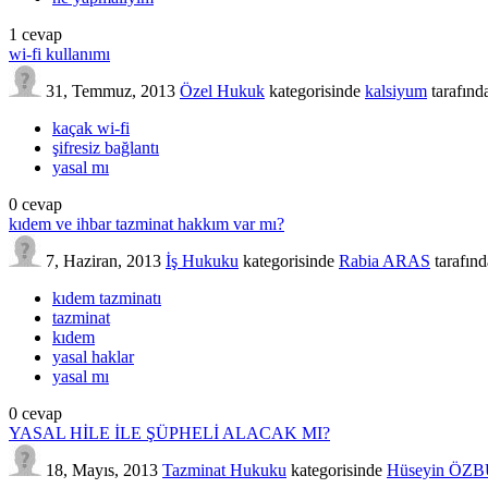
1
cevap
wi-fi kullanımı
31, Temmuz, 2013
Özel Hukuk
kategorisinde
kalsiyum
tarafınd
kaçak wi-fi
şifresiz bağlantı
yasal mı
0
cevap
kıdem ve ihbar tazminat hakkım var mı?
7, Haziran, 2013
İş Hukuku
kategorisinde
Rabia ARAS
tarafın
kıdem tazminatı
tazminat
kıdem
yasal haklar
yasal mı
0
cevap
YASAL HİLE İLE ŞÜPHELİ ALACAK MI?
18, Mayıs, 2013
Tazminat Hukuku
kategorisinde
Hüseyin ÖZ