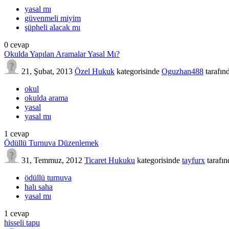
yasal mı
güvenmeli miyim
şüpheli alacak mı
0
cevap
Okulda Yapılan Aramalar Yasal Mı?
21, Şubat, 2013
Özel Hukuk
kategorisinde
Oguzhan488
tarafın
okul
okulda arama
yasal
yasal mı
1
cevap
Ödüllü Turnuva Düzenlemek
31, Temmuz, 2012
Ticaret Hukuku
kategorisinde
tayfurx
tarafı
ödüllü turnuva
halı saha
yasal mı
1
cevap
hisseli tapu