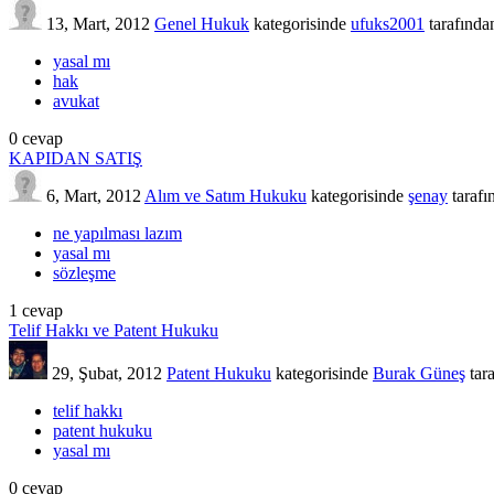
13, Mart, 2012
Genel Hukuk
kategorisinde
ufuks2001
tarafında
yasal mı
hak
avukat
0
cevap
KAPIDAN SATIŞ
6, Mart, 2012
Alım ve Satım Hukuku
kategorisinde
şenay
tarafı
ne yapılması lazım
yasal mı
sözleşme
1
cevap
Telif Hakkı ve Patent Hukuku
29, Şubat, 2012
Patent Hukuku
kategorisinde
Burak Güneş
tar
telif hakkı
patent hukuku
yasal mı
0
cevap