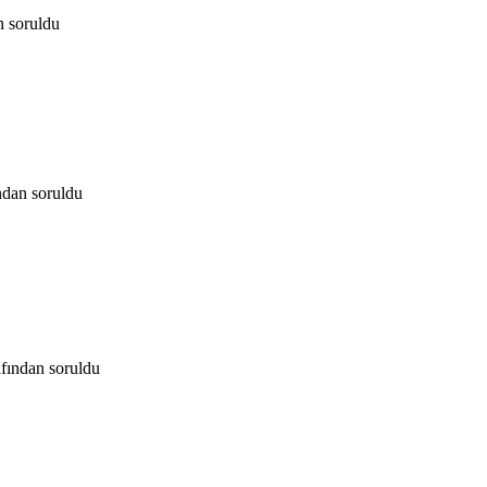
n
soruldu
ndan
soruldu
afından
soruldu