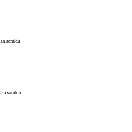
dan
soruldu
ndan
soruldu